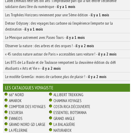
Label Emmaüs fête ses dix ans : l’improbable pari qui a fait entrer l’économie
solidaire dans l’ère du numérique
-
il y a 1 mois
Les Trophées Horizons reviennent pour une 5ème édition
-
il y a 1 mois
Detour Odyssey : des voyages bas carbone où l’expérience l’emporte sur la
destination
-
il y a 1 mois
Le Mexique autrement avec Paseo Tours
-
il y a 1 mois
Observer la nature : des arbres et des orques !
-
il y a 2 mois
« 45 randos nature autour de Paris » accessibles sans voiture !
-
il y a 2 mois
Les BTS de La Baule et de Toulouse remportent la deuxième édition du défi
étudiants « Arts et Vie »
-
il y a 2 mois
Le modèle GreenGo : moins de carbone, plus de plaisir !
-
il y a 2 mois
LES CATALOGUES VOYAGISTE
66° NORD
ALLIBERT TREKKING
AMAROK
CHAMINA VOYAGES
COMPTOIR DES VOYAGES
COSTA RICA DÉCOUVERTE
ESCURSIA
ESSENTIEL BOTSWANA
EVANEOS
GRAND ANGLE
GRAND NORD GD LARGE
LA BALAGUÈRE
LA PÈLERINE
NATURABOX