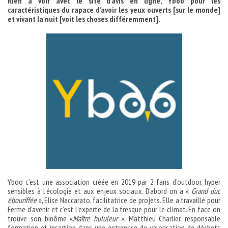
Rien à voir avec le site d’avis en ligne, Yboo pour les
caractéristiques du rapace d’avoir les yeux ouverts [sur le monde]
et vivant la nuit [voit les choses différemment].
Yboo c’est une association créée en 2019 par 2 fans d’outdoor, hyper
sensibles à l’écologie et aux enjeux sociaux. D’abord on a «
Grand duc
ébouriffée
», Elise Naccarato, facilitatrice de projets. Elle a travaillé pour
Ferme d’avenir et c’est l’experte de la fresque pour le climat. En face on
trouve son binôme «
Maître hululeur
», Matthieu Charlier, responsable
formation et insertion dans une entreprise de valorisation de déchets