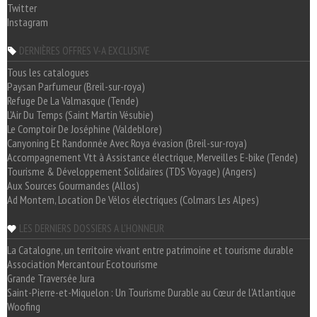
Twitter
Instagram
DERNIÈRES OFFRES V-A EXCLUSIVE
Tous les catalogues
Paysan Parfumeur (Breil-sur-roya)
Refuge De La Valmasque (Tende)
L'Air Du Temps (Saint Martin Vésubie)
Le Comptoir De Joséphine (Valdeblore)
Canyoning Et Randonnée Avec Roya évasion (Breil-sur-roya)
Accompagnement Vtt à Assistance électrique, Merveilles E-bike (Tende)
Tourisme & Développement Solidaires (TDS Voyage) (Angers)
Aux Sources Gourmandes (Allos)
Ad Montem, Location De Vélos électriques (Colmars Les Alpes)
LES DERNIERS DOSSIERS A L'HONNEUR
La Catalogne, un territoire vivant entre patrimoine et tourisme durable
Association Mercantour Ecotourisme
Grande Traversée Jura
Saint-Pierre-et-Miquelon : Un Tourisme Durable au Cœur de l'Atlantique
Woofing