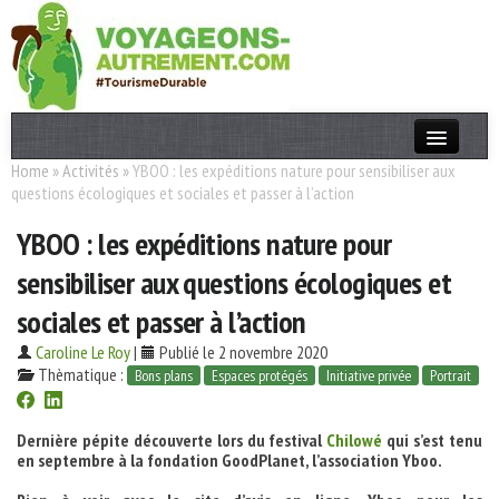
Home
»
Activités
»
YBOO : les expéditions nature pour sensibiliser aux
Actualités
questions écologiques et sociales et passer à l’action
T. Responsable
YBOO : les expéditions nature pour
Destinations
sensibiliser aux questions écologiques et
Acteurs
sociales et passer à l’action
Thèmes
Caroline Le Roy
|
Publié le 2 novembre 2020
Thèmatique :
Bons plans
Espaces protégés
Initiative privée
Portrait
OK
Dernière pépite découverte lors du festival
Chilowé
qui s’est tenu
en septembre à la fondation GoodPlanet, l’association Yboo.