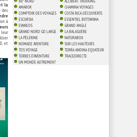
66° NORD
ALLIBERT TREKKING
t la
AMAROK
CHAMINA VOYAGES
e des
COMPTOIR DES VOYAGES
COSTA RICA DÉCOUVERTE
ndre
ESCURSIA
ESSENTIEL BOTSWANA
ion à
EVANEOS
GRAND ANGLE
eurs
GRAND NORD GD LARGE
LA BALAGUÈRE
leur
iliser
LA PÈLERINE
NATURABOX
D, et
NOMADE AVENTURE
SUR LES HAUTEURS
TDS VOYAGE
TERRA ANDINA EQUATEUR
TERRES D'AVENTURE
TRACEDIRECTE
UN MONDE AUTREMENT