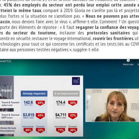
r,
43% des employés du secteur ont perdu leur emploi cette année e
atteint le même taux
, comparé à 2019. Gloria ne s’arrête pas là et projett
lus fortes si la situation ne s’améliore pas. «
Nous ne pouvons pas atte
vaccin
, nous devons faire avec le virus », affirme-t-elle. Comment ? Un quest
pporte des éléments de réponse : « Il faut
regagner la confiance des voyag
rs du secteur du tourisme,
instaurer des
protocoles sanitaires
qui 
entir en sécurité, restaurer le voyage international,
rouvrir les frontières
, ut
echnologies pour tout ce qui concerne les certificats et les tests liés au COVI
ntaine aux personnes testées négatives », suggère-t-elle.