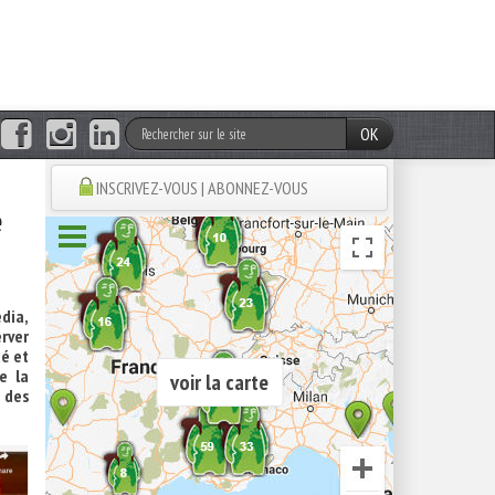
OK
INSCRIVEZ-VOUS | ABONNEZ-VOUS
e
edia,
rver
é et
e la
voir la carte
t des