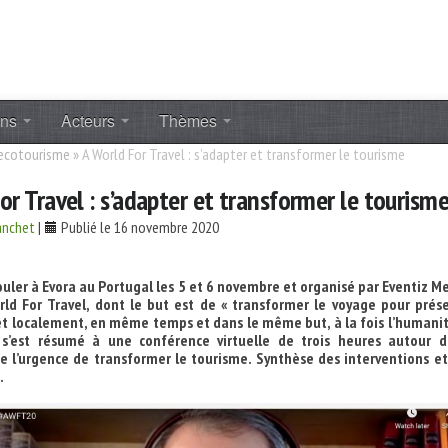
ons
Acteurs
Thèmes
 ecotourisme
»
A World For Travel : s’adapter et transformer le tourisme
or Travel : s’adapter et transformer le tourism
anchet
|
Publié le 16 novembre 2020
uler à Evora au Portugal les 5 et 6 novembre et organisé par Eventiz M
rld For Travel, dont le but est de « transformer le voyage pour prése
t localement, en même temps et dans le même but, à la fois l’humanit
 s’est résumé à une conférence virtuelle de trois heures autour d
e l’urgence de transformer le tourisme. Synthèse des interventions e
.