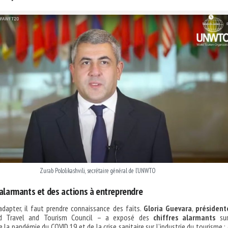
Zurab Pololikashvili, secrétaire général de l’UNWTO
 alarmants et des actions à entreprendre
adapter, il faut prendre connaissance des faits.
Gloria Guevara
,
président
 Travel and Tourism Council – a exposé des
chiffres alarmants
sur
 la pandémie du COVID 19 et de la crise sanitaire sur l’industrie du tourisme :