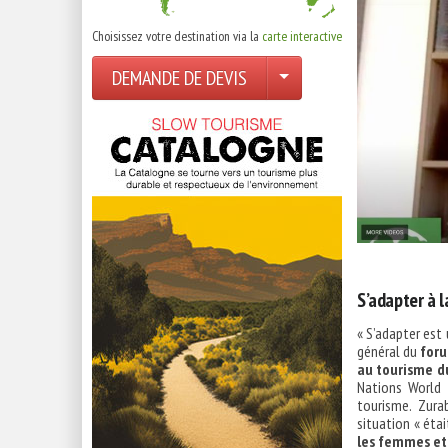
Choisissez votre destination via la
carte interactive
DEMANDE DE DEVIS
S’adapter à l
« S’adapter est
général du
foru
au tourisme d
Nations World 
tourisme. Zura
situation « éta
les femmes et 