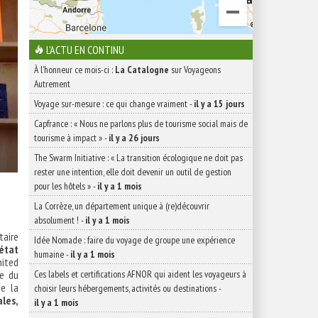
L'ACTU EN CONTINU
À l'honneur ce mois-ci :
La Catalogne
sur Voyageons
Autrement
Voyage sur-mesure : ce qui change vraiment
-
il y a 15 jours
Capfrance : « Nous ne parlons plus de tourisme social mais de
tourisme à impact »
-
il y a 26 jours
The Swarm Initiative : « La transition écologique ne doit pas
rester une intention, elle doit devenir un outil de gestion
pour les hôtels »
-
il y a 1 mois
La Corrèze, un département unique à (re)découvrir
absolument !
-
il y a 1 mois
étaire
Idée Nomade : faire du voyage de groupe une expérience
’état
humaine
-
il y a 1 mois
ited
ue du
Ces labels et certifications AFNOR qui aident les voyageurs à
ue la
choisir leurs hébergements, activités ou destinations
-
les,
il y a 1 mois