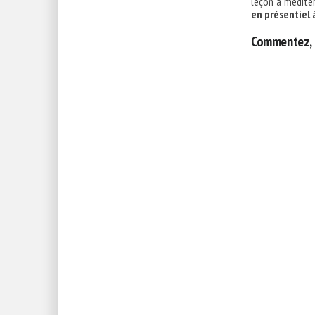
leçon à méditer
en présentiel 
Commentez, 