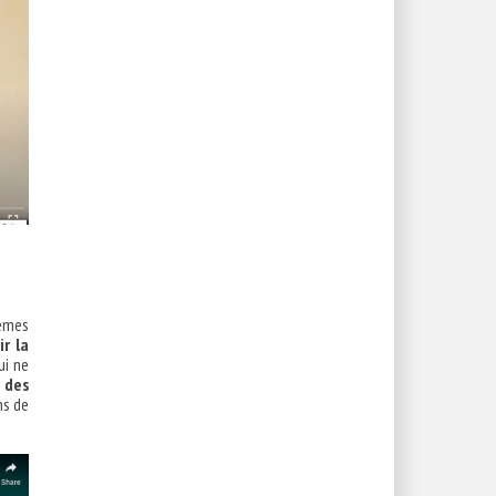
mêmes
r la
ui ne
 des
ns de