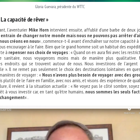
Gloria Guevara, présidente du WTTC
 La capacité de rêver »
rant, l’aventurier
Mike Horn
intervient ensuite, affublé d’une barbe de deux jo
 entrain de changer notre monde mais nous ne pouvons pas arrêter d’a
nous créons en nous
« , commence-t-il avant d’enchaîner sur notre capacité à
nous encourager à le faire. Bien que le grand homme soit un habitué des expédi
vite à
repenser nos choix de voyages
: « Quand on en aura fini avec les restric
se sanitaire, nous voyagerons moins mais de manière plus qualitative.
 les endroits qui se trouvent autour de nous. Nous investirons de l’argent
le ». Il ne remet pas seulement le choix des destinations lointaines en que
manières de voyager : «
Nous n’avons plus besoin de voyager avec des gro
is plutôt de le faire en famille, avec nos amis, et visons des expérience de qual
lure, il revient à la situation actuelle : « Ne voyez pas le côté sombre, soyez
rêt à vous investir car, en tant qu’être humains,
nous sommes les seuls fact
 changement
« .