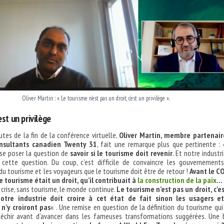
Oliver Martin : « Le tourisme n’est pas un droit, c’est un privilège ».
st un privilège
tes de la fin de la conférence virtuelle,
Oliver Martin, membre partenair
nsultants canadien Twenty 31
, fait une remarque plus que pertinente :
 se poser la question de
savoir si le tourisme doit revenir
. Et notre industri
cette question. Du coup, c’est difficile de convaincre les gouvernements
du tourisme et les voyageurs que le tourisme doit être de retour !
Avant le C
e tourisme était un droit, qu’il contribuait à
la construction de la paix
…
 crise, sans tourisme, le monde continue.
Le tourisme n’est pas un droit, c’e
notre industrie doit croire à cet état de fait sinon les usagers et
’y croiront pas
« . Une remise en question de la définition du tourisme qui
léchir avant d’avancer dans les fameuses transformations suggérées. Une 