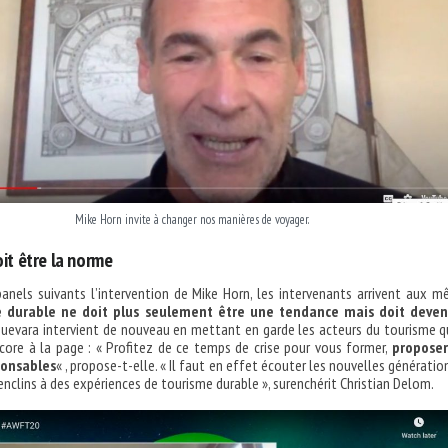
Mike Horn invite à changer nos manières de voyager.
oit être la norme
anels suivants l’intervention de Mike Horn, les intervenants arrivent aux 
e durable ne doit plus seulement être une tendance mais doit deveni
 Guevara intervient de nouveau en mettant en garde les acteurs du tourisme q
core à la page : « Profitez de ce temps de crise pour vous former,
proposer
ponsables
« , propose-t-elle. « Il faut en effet écouter les nouvelles génératio
enclins à des expériences de tourisme durable », surenchérit Christian Delom.