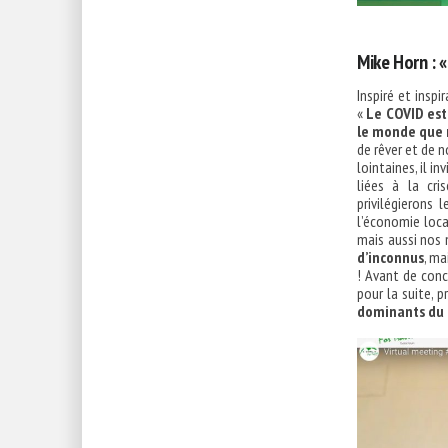
Mike Horn : «
Inspiré et inspi
«
Le COVID est
le monde que 
de rêver et de 
lointaines, il in
liées à la cri
privilégierons
l’économie loca
mais aussi nos 
d’inconnus
, ma
! Avant de conc
pour la suite, p
dominants du