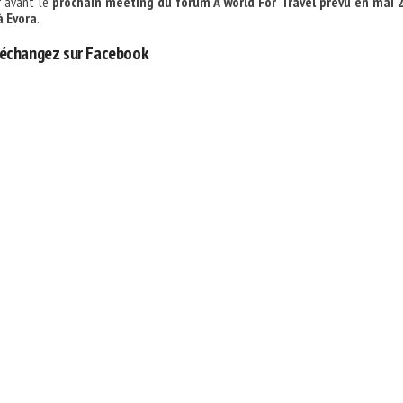
 avant le
prochain meeting du forum A World For Travel prévu en mai 
à Evora
.
échangez sur Facebook