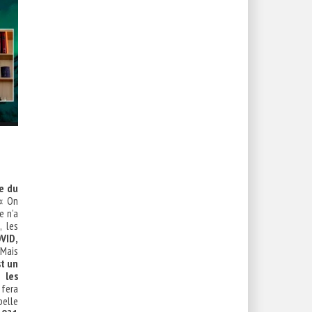
e du
 « On
e n’a
, les
OVID,
Mais
st un
 les
 fera
belle