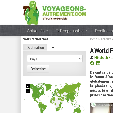
Actualités
T. Responsable
Destinati
Vous recherchez :
Home
»
Acteurs
Destination
A World F
Elisabeth Bl
Rechercher
Devant se déro
le forum A Wo
globalement e
la planète »,
+
nécessité et d
−
pistes d’action