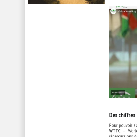
Des chiffres
Pour pouvoir s’
WTTC
– World
répercussions de