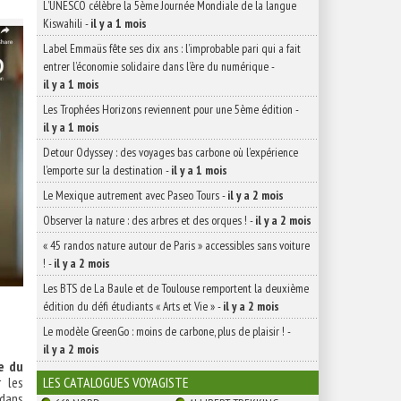
L’UNESCO célèbre la 5ème Journée Mondiale de la langue
Kiswahili
-
il y a 1 mois
Label Emmaüs fête ses dix ans : l’improbable pari qui a fait
entrer l’économie solidaire dans l’ère du numérique
-
il y a 1 mois
Les Trophées Horizons reviennent pour une 5ème édition
-
il y a 1 mois
Detour Odyssey : des voyages bas carbone où l’expérience
l’emporte sur la destination
-
il y a 1 mois
Le Mexique autrement avec Paseo Tours
-
il y a 2 mois
Observer la nature : des arbres et des orques !
-
il y a 2 mois
« 45 randos nature autour de Paris » accessibles sans voiture
!
-
il y a 2 mois
Les BTS de La Baule et de Toulouse remportent la deuxième
édition du défi étudiants « Arts et Vie »
-
il y a 2 mois
Le modèle GreenGo : moins de carbone, plus de plaisir !
-
il y a 2 mois
e du
LES CATALOGUES VOYAGISTE
 les
 dans