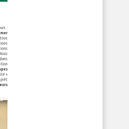
urs :
imer
 tous
tions
tions
 Nous
 dans
stion
upes
ité »
 prêt
eurs