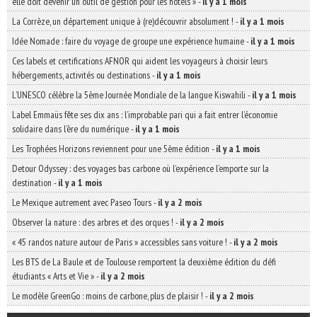
elle doit devenir un outil de gestion pour les hôtels »
-
il y a 1 mois
La Corrèze, un département unique à (re)découvrir absolument !
-
il y a 1 mois
Idée Nomade : faire du voyage de groupe une expérience humaine
-
il y a 1 mois
Ces labels et certifications AFNOR qui aident les voyageurs à choisir leurs
hébergements, activités ou destinations
-
il y a 1 mois
L’UNESCO célèbre la 5ème Journée Mondiale de la langue Kiswahili
-
il y a 1 mois
Label Emmaüs fête ses dix ans : l’improbable pari qui a fait entrer l’économie
solidaire dans l’ère du numérique
-
il y a 1 mois
Les Trophées Horizons reviennent pour une 5ème édition
-
il y a 1 mois
Detour Odyssey : des voyages bas carbone où l’expérience l’emporte sur la
destination
-
il y a 1 mois
Le Mexique autrement avec Paseo Tours
-
il y a 2 mois
Observer la nature : des arbres et des orques !
-
il y a 2 mois
« 45 randos nature autour de Paris » accessibles sans voiture !
-
il y a 2 mois
Les BTS de La Baule et de Toulouse remportent la deuxième édition du défi
étudiants « Arts et Vie »
-
il y a 2 mois
Le modèle GreenGo : moins de carbone, plus de plaisir !
-
il y a 2 mois