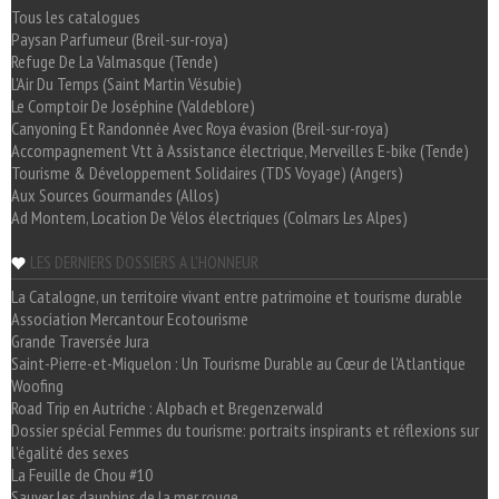
Tous les catalogues
Paysan Parfumeur (Breil-sur-roya)
Refuge De La Valmasque (Tende)
L'Air Du Temps (Saint Martin Vésubie)
Le Comptoir De Joséphine (Valdeblore)
Canyoning Et Randonnée Avec Roya évasion (Breil-sur-roya)
Accompagnement Vtt à Assistance électrique, Merveilles E-bike (Tende)
Tourisme & Développement Solidaires (TDS Voyage) (Angers)
Aux Sources Gourmandes (Allos)
Ad Montem, Location De Vélos électriques (Colmars Les Alpes)
LES DERNIERS DOSSIERS A L'HONNEUR
La Catalogne, un territoire vivant entre patrimoine et tourisme durable
Association Mercantour Ecotourisme
Grande Traversée Jura
Saint-Pierre-et-Miquelon : Un Tourisme Durable au Cœur de l'Atlantique
Woofing
Road Trip en Autriche : Alpbach et Bregenzerwald
Dossier spécial Femmes du tourisme: portraits inspirants et réflexions sur
l'égalité des sexes
La Feuille de Chou #10
Sauver les dauphins de la mer rouge