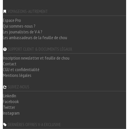
VOYAGEONS-AUTREMENT
Espace Pro
Qui sommes-nous ?
Les journalistes de V-A ?
Les ambassadeurs de la feuille de chou
SUPPORT CLIENT & DOCUMENTS LÉGAUX
Inscription newsletter et feuille de chou
Contact
CGU et confidentialité
Mentions légales
SUIVEZ-NOUS
LinkedIn
Facebook
Twitter
Instagram
DERNIÈRES OFFRES V-A EXCLUSIVE