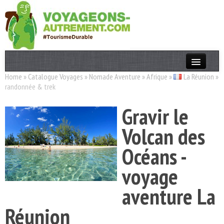
Home
»
Catalogue Voyages
»
Nomade Aventure
»
Afrique
»
La Réunion
»
Actualités
randonnée & trek
T. Responsable
Gravir le
Destinations
Volcan des
Acteurs
Océans -
Thèmes
voyage
OK
aventure La
Réunion