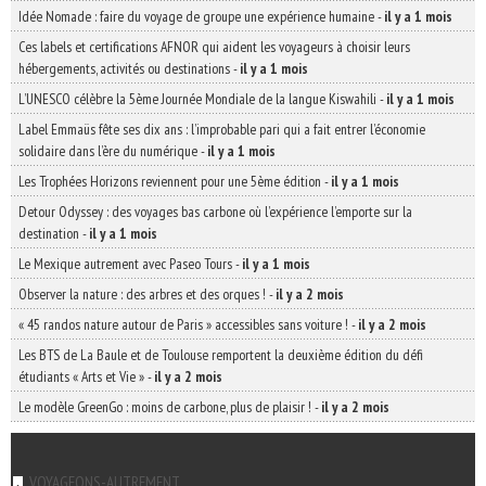
Idée Nomade : faire du voyage de groupe une expérience humaine
-
il y a 1 mois
Ces labels et certifications AFNOR qui aident les voyageurs à choisir leurs
hébergements, activités ou destinations
-
il y a 1 mois
L’UNESCO célèbre la 5ème Journée Mondiale de la langue Kiswahili
-
il y a 1 mois
Label Emmaüs fête ses dix ans : l’improbable pari qui a fait entrer l’économie
solidaire dans l’ère du numérique
-
il y a 1 mois
Les Trophées Horizons reviennent pour une 5ème édition
-
il y a 1 mois
Detour Odyssey : des voyages bas carbone où l’expérience l’emporte sur la
destination
-
il y a 1 mois
Le Mexique autrement avec Paseo Tours
-
il y a 1 mois
Observer la nature : des arbres et des orques !
-
il y a 2 mois
« 45 randos nature autour de Paris » accessibles sans voiture !
-
il y a 2 mois
Les BTS de La Baule et de Toulouse remportent la deuxième édition du défi
étudiants « Arts et Vie »
-
il y a 2 mois
Le modèle GreenGo : moins de carbone, plus de plaisir !
-
il y a 2 mois
VOYAGEONS-AUTREMENT