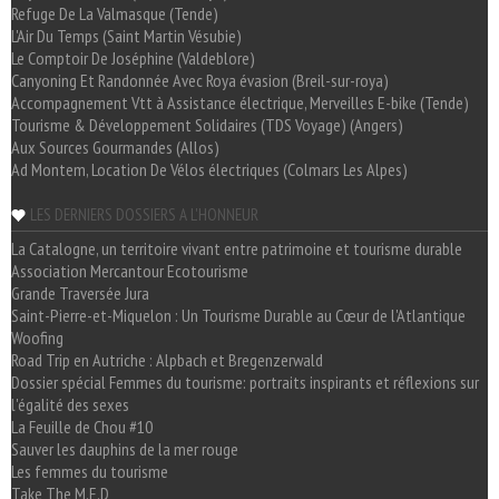
Refuge De La Valmasque (Tende)
L'Air Du Temps (Saint Martin Vésubie)
Le Comptoir De Joséphine (Valdeblore)
Canyoning Et Randonnée Avec Roya évasion (Breil-sur-roya)
Accompagnement Vtt à Assistance électrique, Merveilles E-bike (Tende)
Tourisme & Développement Solidaires (TDS Voyage) (Angers)
Aux Sources Gourmandes (Allos)
Ad Montem, Location De Vélos électriques (Colmars Les Alpes)
LES DERNIERS DOSSIERS A L'HONNEUR
La Catalogne, un territoire vivant entre patrimoine et tourisme durable
Association Mercantour Ecotourisme
Grande Traversée Jura
Saint-Pierre-et-Miquelon : Un Tourisme Durable au Cœur de l'Atlantique
Woofing
Road Trip en Autriche : Alpbach et Bregenzerwald
Dossier spécial Femmes du tourisme: portraits inspirants et réflexions sur
l'égalité des sexes
La Feuille de Chou #10
Sauver les dauphins de la mer rouge
Les femmes du tourisme
Take The M.E.D