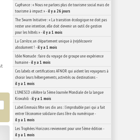
Capfrance : « Nous ne parlons plus de tourisme social mais de
tourisme à impact »
-
il y a 26 jours
The Swarm Initiative : « La transition écologique ne doit pas
rester une intention, elle doit devenir un outil de gestion
pour les hôtels »
-
il y a 1 mois
La Corrèze, un département unique à (re)découvrir
absolument !
-
il y a 1 mois
Idée Nomade : faire du voyage de groupe une expérience
humaine
-
il y a 1 mois
st
Ces labels et certifications AFNOR qui aident les voyageurs à
choisir leurs hébergements, activités ou destinations
-
il y a 1 mois
L’UNESCO célèbre la 5ème Journée Mondiale de la langue
Kiswahili
-
il y a 1 mois
Label Emmaüs fête ses dix ans : l’improbable pari qui a fait
entrer l’économie solidaire dans l’ère du numérique
-
il y a 1 mois
Les Trophées Horizons reviennent pour une 5ème édition
-
il y a 1 mois