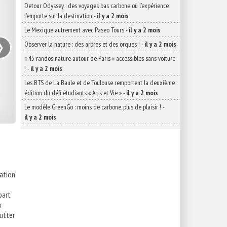
Detour Odyssey : des voyages bas carbone où l’expérience
l’emporte sur la destination
-
il y a 2 mois
Le Mexique autrement avec Paseo Tours
-
il y a 2 mois
›
Observer la nature : des arbres et des orques !
-
il y a 2 mois
« 45 randos nature autour de Paris » accessibles sans voiture
!
-
il y a 2 mois
Les BTS de La Baule et de Toulouse remportent la deuxième
édition du défi étudiants « Arts et Vie »
-
il y a 2 mois
Le modèle GreenGo : moins de carbone, plus de plaisir !
-
il y a 2 mois
iation
part
r
lutter