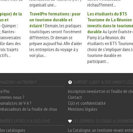
organisait une...
réchauffement...
pique) de la
TravelPro formations : pour
Les étudiants du BTS
us et
un tourisme durable et
Tourisme de La Réunion
-Quimper ;
éclairé !
Demain, les pratiques
investis dans le tourism
; Nantes-
touristiques seront forcément
durable
Au Lycée Évariste
transversales
différentes. Or demain se
Parny à La Réunion, dix
ille dans des
prépare aujourd’hui. Afin d’aider
étudiants en BTS Tourism
rois trajets
les entreprises du voyage à y
choisi de s’impliquer dans l
tifs...
voir plus...
tourisme durable en
participant...
YAGEONS-AUTREMENT
SUPPORT CLIENT & DOCUMENTS LÉ
ce Pro
Inscription newsletter et feuille de c
sommes-nous ?
Contact
ournalistes de V-A ?
CGU et confidentialité
mbassadeurs de la feuille de chou
Mentions légales
RNIÈRES OFFRES V-A EXCLUSIVE
LES DERNIERS DOSSIERS A L'HONNEU
les catalogues
La Catalogne, un territoire vivant entr