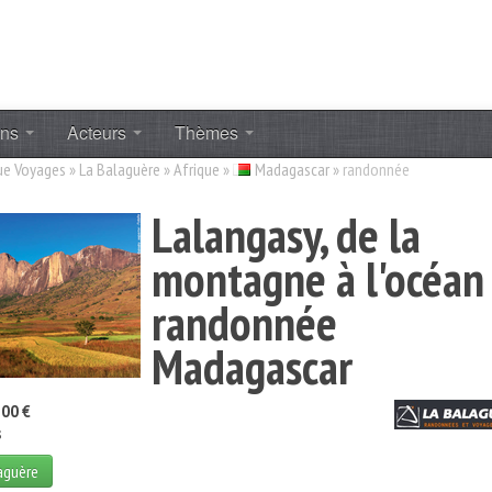
ons
Acteurs
Thèmes
ue Voyages
»
La Balaguère
»
Afrique
»
Madagascar
»
randonnée
Lalangasy, de la
montagne à l'océan 
randonnée
Madagascar
00 €
s
laguère