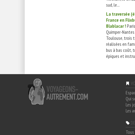
sud, le...
La traversée (é
France en Flixb
Blablacar !
Paris
Quimper-Nantes 
Toulouse, trois 
réalisées en fam
bus à bas coût, t
épiques et instruc
VO
Espa
Qui 
Les j
Les a
DE
Tous 