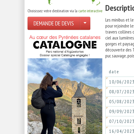
Descripti
Choisissez votre destination via la
carte interactive
Les minibus et l
DEMANDE DE DEVIS
pour rejoindre l
travers collines 
ciel aux lumière
gorges et paysag
découverte des Ts
pur, sauvage, poi
date
10/06/202
08/07/202
05/08/202
09/09/202
07/10/202
16/04/202