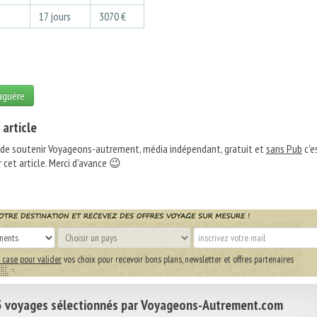
3
17 jours
3070 €
laguère
 article
 de soutenir Voyageons-autrement, média indépendant, gratuit et
sans Pub
c'e
 cet article. Merci d'avance 😉
 case pour valider
vos choix pour recevoir bons plans, newsletter et offres partenaires
 voyages sélectionnés par Voyageons-Autrement.com