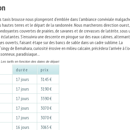
on
es taxis brousse nous plongeront d'emblée dans l'ambiance conviviale malgach
es hautes terres et le départ de la randonnée. Nous marcherons direction ouest,
ondoyantes couvertes de prairies, de savanes et de crevasses de latérite, sous 
s éclatantes. S'ensuivra une descente en pirogue sur des eaux calmes, alternant
es ouverts, faisant étape sur des bancs de sable dans un cadre sublime. La
ingy de Bemahara, curiosité érosive en milieu calcaire, précèdera l'arrivée à l'o
ssonneux, paradisiaque...
Les tarifs en fonction des dates de départ
durée
prix
3
17 jours
3145 €
3
17 jours
3190 €
3
17 jours
3590 €
3
17 jours
3070 €
3
17 jours
3070 €
3
16 jours
3065 €