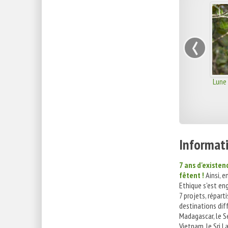
‹
Lune 
Informati
7 ans d'existen
fêtent !
Ainsi, en
Ethique s'est en
7 projets, réparti
destinations dif
Madagascar, le S
Vietnam, le Sri La