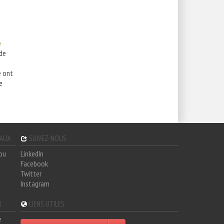
e
 de
e ont
e
GAUX
SUIVEZ-NOUS
hou
LinkedIn
Facebook
Twitter
Instagram
R
LIENS UTILES
e