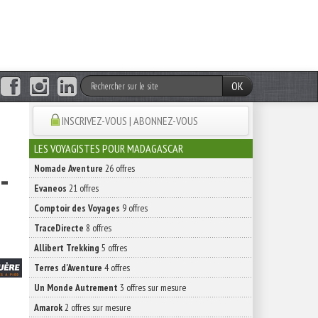
OK
INSCRIVEZ-VOUS | ABONNEZ-VOUS
LES VOYAGISTES POUR MADAGASCAR
-
Nomade Aventure
26 offres
Evaneos
21 offres
Comptoir des Voyages
9 offres
TraceDirecte
8 offres
Allibert Trekking
5 offres
Terres d'Aventure
4 offres
Un Monde Autrement
3 offres sur mesure
Amarok
2 offres sur mesure