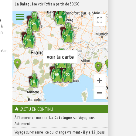
La Balaguère
voir l'offre à partir de 3065€
e
 à
un
céan,
voir la carte
L'ACTU EN CONTINU
À l'honneur ce mois-ci :
La Catalogne
sur Voyageons
Autrement
Voyage sur-mesure : ce qui change vraiment
-
il y a 15 jours