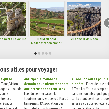
de miel à la vanille
Du sud au nord :
Le Far West de Mada
Madagascar en grand !
ons utiles pour voyager
ce qui se
Anticiper le monde de
A Tree For You et pour la
 7 ans, Vision
demain pour mieux répondre
planète !
L’idée de l’assoc
gagée autour de
aux attentes des touristes
A Tree For You est simple :
s sur 7
Lors du dernier salon du
parrainer un arbre quelque 
férentes :
tourisme qui s’est tenu à Paris à
sur la planète et contribue
énégal, le
la mi-mars, l’Association des
ainsi à sa petite échelle à 
nka, l' Inde du
Journalistes du Tourisme (AJT)
contre l’inéluctable