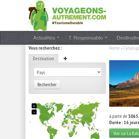
Actualités
T. Responsable
Destinati
Vous recherchez :
Home
»
Catalog
Destination
Rechercher
+
−
à partir de
3065.
Durée : 16 jour
Voir sur La Ba