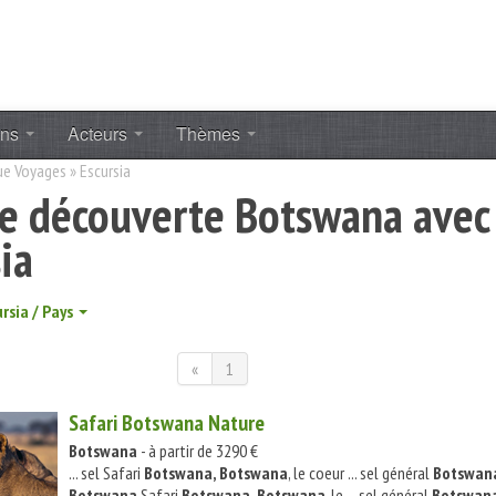
ons
Acteurs
Thèmes
ue Voyages
»
Escursia
e découverte Botswana avec
ia
rsia / Pays
«
1
Safari Botswana Nature
Botswana
- à partir de 3290 €
... sel Safari
Botswana, Botswana
, le coeur ... sel général
Botswan
Botswana
Safari
Botswana, Botswana
, le ... sel général
Botswan