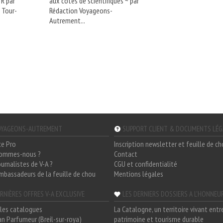
R par
aux côtés de scientifiques ~ par
s Tour-
Rédaction Voyageons-
Autrement...
YAGEONS-AUTREMENT
SUPPORT CLIENT & DOCUMENTS LÉ
ce Pro
Inscription newsletter et feuille de c
sommes-nous ?
Contact
ournalistes de V-A ?
CGU et confidentialité
mbassadeurs de la feuille de chou
Mentions légales
RNIÈRES OFFRES V-A EXCLUSIVE
LES DERNIERS DOSSIERS A L'HONNEU
les catalogues
La Catalogne, un territoire vivant entr
n Parfumeur (Breil-sur-roya)
patrimoine et tourisme durable