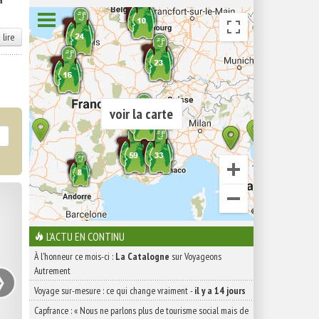
 lire
voir la carte
L'ACTU EN CONTINU
À l'honneur ce mois-ci :
La Catalogne
sur Voyageons
›
Autrement
Voyage sur-mesure : ce qui change vraiment
-
il y a 14 jours
Capfrance : « Nous ne parlons plus de tourisme social mais de