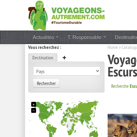
Actualités
T. Responsable
Destinati
Vous recherchez :
Home
»
Catalog
Voyag
Destination
Escurs
Rechercher
Recherche
Escu
+
−