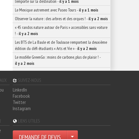
l’emporte sur la destination
-
il y a 1 mois
Le Mexique autrement avec Paseo Tours
-
il y a 1 mois
Observer la nature : des arbres et des orques !
-
il y a 2 mois
« 45 randos nature autour de Paris » accessibles sans voiture
!
-
il y a 2 mois
Les BTS de La Baule et de Toulouse remportent la deuxième
édition du défi étudiants « Arts et Vie »
-
il y a 2 mois
Le modèle GreenGo : moins de carbone, plus de plaisir !
-
il y a 2 mois
GAUX
SUIVEZ-NOUS
hou
LinkedIn
Facebook
Twitter
Instagram
R
LIENS UTILES
e
DEMANDE DE DEVIS