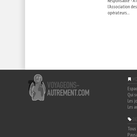
Responsable - AT
l'Association de
opérateurs...
VO
Espa
Qui 
Les j
Les a
DE
Tous 
Paysa