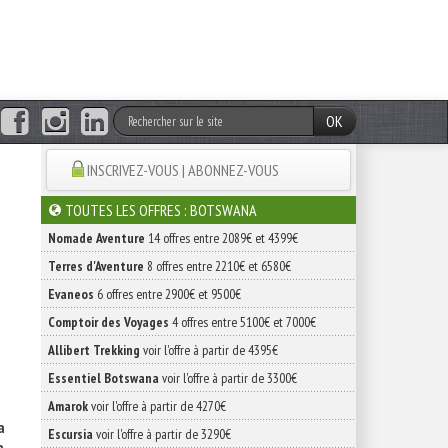
OK
INSCRIVEZ-VOUS | ABONNEZ-VOUS
TOUTES LES OFFRES : BOTSWANA
Nomade Aventure
14 offres entre 2089€ et 4399€
Terres d'Aventure
8 offres entre 2210€ et 6580€
Evaneos
6 offres entre 2900€ et 9500€
Comptoir des Voyages
4 offres entre 5100€ et 7000€
Allibert Trekking
voir l'offre à partir de 4395€
Essentiel Botswana
voir l'offre à partir de 3300€
Amarok
voir l'offre à partir de 4270€
a
Escursia
voir l'offre à partir de 3290€
a