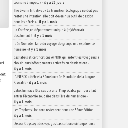
tourisme à impact »
-
il y a 25 jours
The Swarm Initiative : « La transition écologique ne doit pas
rester une intention, elle doit devenir un outil de gestion
pour les hôtels »
-
il y a 1 mois
La Corrèze, un département unique à (re)découvrir
absolument !
-
il y a 1 mois
Idée Nomade : faire du voyage de groupe une expérience
humaine
-
il y a 1 mois
Ces labels et certifications AFNOR qui aident les voyageurs à
net
choisir leurs hébergements, activités ou destinations
-
il y a 1 mois
orêt
L’UNESCO célèbre la 5ème Journée Mondiale de la langue
e
Kiswahili
-
il y a 1 mois
Label Emmaüs fête ses dix ans : l’improbable pari qui a fait
entrer l’économie solidaire dans l’ère du numérique
-
il y a 1 mois
Les Trophées Horizons reviennent pour une 5ème édition
-
il y a 1 mois
Detour Odyssey : des voyages bas carbone où l’expérience