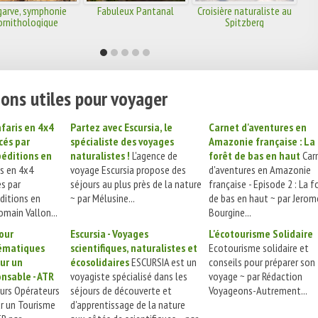
garve, symphonie
Fabuleux Pantanal
Croisière naturaliste au
ornithologique
Spitzberg
ons utiles pour voyager
faris en 4x4
Partez avec Escursia, le
Carnet d'aventures en
cés par
spécialiste des voyages
Amazonie française : La
éditions en
naturalistes !
L'agence de
forêt de bas en haut
Car
s en 4x4
voyage Escursia propose des
d'aventures en Amazonie
és par
séjours au plus près de la nature
française - Episode 2 : La f
ditions en
~ par Mélusine...
de bas en haut ~ par Jerom
omain Vallon...
Bourgine...
our
Escursia - Voyages
L'écotourisme Solidaire
ématiques
scientifiques, naturalistes et
Ecotourisme solidaire et
our un
écosolidaires
ESCURSIA est un
conseils pour préparer son
nsable - ATR
voyagiste spécialisé dans les
voyage ~ par Rédaction
urs Opérateurs
séjours de découverte et
Voyageons-Autrement...
ur un Tourisme
d'apprentissage de la nature