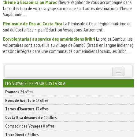
thème à Essaouira au Maroc
L'heure Vagabonde vous accompagne dans
la confection de votre voyage sur mesure sur toutes destinations. L'heure
Vagabonde...
Péninsule de Osa au Costa Rica
La Péninsule d'Osa : région maritime du
sud du Costa Rica. ~ par Rédaction Voyageons-Autrement...
Ecovolontariat au service des amérindiens Bribri
Le projet Bambu : les
volontaires sont accueillis au village de Bambú (Bratsi en langue indienne)
et sont intégrés dans une communauté d'amérindiens locaux, les Bribri....
INSCRIVEZ-VOUS | ABONNEZ-VOUS
LES VOYAGISTES POUR COSTA RICA
Evaneos
24 offres
Nomade Aventure
17 offres
Terres d'Aventure
13 offres
Costa Rica découverte
10 offres
Comptoir des Voyages
8 offres
TraceDirecte
6 offres