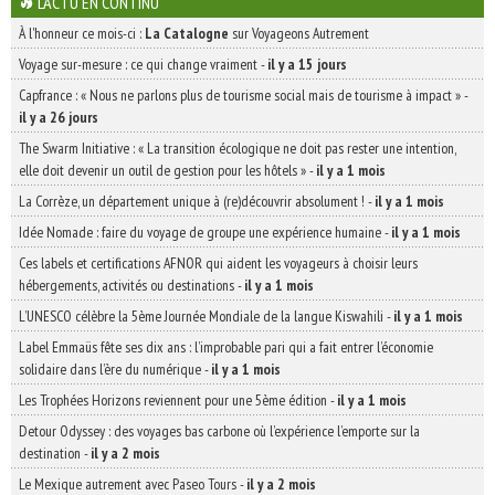
L'ACTU EN CONTINU
À l'honneur ce mois-ci :
La Catalogne
sur Voyageons Autrement
Voyage sur-mesure : ce qui change vraiment
-
il y a 15 jours
Capfrance : « Nous ne parlons plus de tourisme social mais de tourisme à impact »
-
il y a 26 jours
The Swarm Initiative : « La transition écologique ne doit pas rester une intention,
elle doit devenir un outil de gestion pour les hôtels »
-
il y a 1 mois
La Corrèze, un département unique à (re)découvrir absolument !
-
il y a 1 mois
Idée Nomade : faire du voyage de groupe une expérience humaine
-
il y a 1 mois
Ces labels et certifications AFNOR qui aident les voyageurs à choisir leurs
hébergements, activités ou destinations
-
il y a 1 mois
L’UNESCO célèbre la 5ème Journée Mondiale de la langue Kiswahili
-
il y a 1 mois
Label Emmaüs fête ses dix ans : l’improbable pari qui a fait entrer l’économie
solidaire dans l’ère du numérique
-
il y a 1 mois
Les Trophées Horizons reviennent pour une 5ème édition
-
il y a 1 mois
Detour Odyssey : des voyages bas carbone où l’expérience l’emporte sur la
destination
-
il y a 2 mois
Le Mexique autrement avec Paseo Tours
-
il y a 2 mois