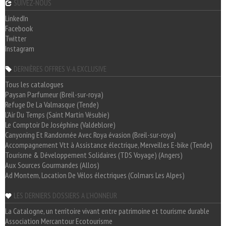
SUIVEZ-NOUS
LinkedIn
Facebook
Twitter
Instagram
DERNIÈRES OFFRES V-A EXCLUSIVE
Tous les catalogues
Paysan Parfumeur (Breil-sur-roya)
Refuge De La Valmasque (Tende)
L'Air Du Temps (Saint Martin Vésubie)
Le Comptoir De Joséphine (Valdeblore)
Canyoning Et Randonnée Avec Roya évasion (Breil-sur-roya)
Accompagnement Vtt à Assistance électrique, Merveilles E-bike (Tende)
Tourisme & Développement Solidaires (TDS Voyage) (Angers)
Aux Sources Gourmandes (Allos)
Ad Montem, Location De Vélos électriques (Colmars Les Alpes)
LES DERNIERS DOSSIERS A L'HONNEUR
La Catalogne, un territoire vivant entre patrimoine et tourisme durable
Association Mercantour Ecotourisme