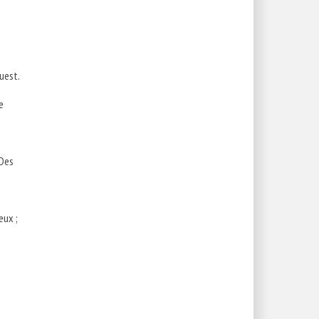
uest.
e
 Des
eux ;