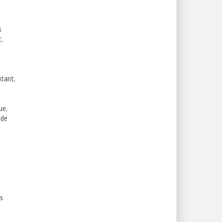
s
,
tant,
ue,
 de
n
es