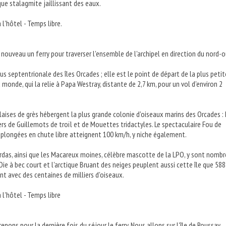
que stalagmite jaillissant des eaux.
à l'hôtel - Temps libre.
nouveau un ferry pour traverser l'ensemble de l'archipel en direction du nord-o
us septentrionale des îles Orcades ; elle est le point de départ de la plus petit
 monde, qui la relie à Papa Westray, distante de 2,7 km, pour un vol d'environ 2
aises de grès hébergent la plus grande colonie d'oiseaux marins des Orcades :
ers de Guillemots de troïl et de Mouettes tridactyles. Le spectaculaire Fou de
 plongées en chute libre atteignent 100 km/h, y niche également.
rdas, ainsi que les Macareux moines, célèbre mascotte de la LPO, y sont nombr
l'Oie à bec court et l'arctique Bruant des neiges peuplent aussi cette île que 588
t avec des centaines de milliers d'oiseaux.
à l'hôtel - Temps libre
enons pour la dernière fois du séjour le ferry. Nous allons sur l'île de Roussay,