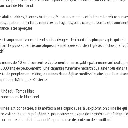
u nord de Mainland.
e abrite Labbes, Sternes Arctiques, Macareux moines et Fulmars boréaux sur se
utres, petits mammifères menacés et fuyants, sont ici nombreuses et pourraient
hance, être aperçues.
 et surprenant vous attend sur les rivages : le chant des phoques gris, qui est
ainte puissante, mélancolique, une mélopée sourde et grave, un chœur envoû
if.
eu moins de 50 km2 concentre également un incroyable patrimoine archéologiq
 5000 ans de peuplement : une chambre funéraire néolithique, une tour datant
reste de peuplement viking, les ruines d'une église médiévale, ainsi que la maiso
rumland, bâtie au XIXe siècle.
à l'hôtel - Temps libre
 chance dans le Mainland
urnée est consacrée, si la météo a été capricieuse, à l'exploration d'une île qui
être visitée les jours précédents, pour cause de risque de tempête empêchant l
r, ou encore à une balade annulée pour cause de pluie ou de brouillard.