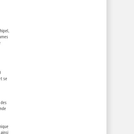
hipel,
lumes
e
0
et se
 des
ande
hique
 ainsi