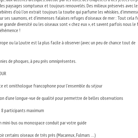
es paysages somptueux et toujours renouvelés. Des milieux préservés avec le
urbières d'où l'on extrait toujours la tourbe qui parfume les whiskies, d'immens
ur ses saumons, et d'immenses falaises refuges d'oiseaux de mer : Tout cela 
e grande diversité ou les oiseaux sont « chez eux », et savent parfois nous le 
véhémence !
rope ou la Loutre est la plus facile à observer (avec un peu de chance tout de
nies de phoques, à peu près omniprésentes.
JOUR
ste et ornithologue francophone pour l'ensemble du séjour
tion d'une longue-vue de qualité pour permettre de belles observations
e 8 participants maximum
n mini-bus ou monospace conduit par votre guide
voir certains oiseaux de très près (Macareux, Fulmars …)