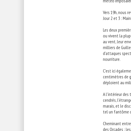
météo imposaient
Vers 19h, nous re
Jour 2 et 3 : Mai
Les deux première
ou vivent la plu
au vent, leur env
milliers de Guill
d'attaques specta
nourriture.
C'est ici égaleme
centimètres de gr
déploient au mil
A l'intérieur des
cendrés, l'étran
marais, et le dis
tel un fantôme 
Cheminant entre 
des Orcades : les