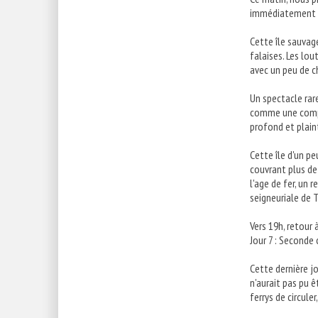
immédiatement a
Cette île sauvag
falaises. Les lo
avec un peu de c
Un spectacle rare
comme une compl
profond et plaint
Cette île d'un p
couvrant plus de
l'age de fer, un 
seigneuriale de T
Vers 19h, retour 
Jour 7 : Seconde
Cette dernière jo
n'aurait pas pu 
ferrys de circule