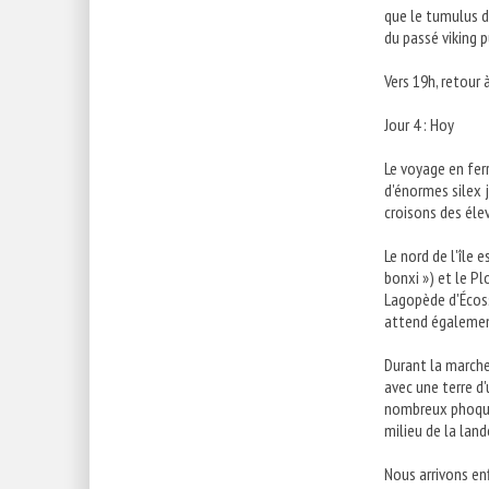
que le tumulus d
du passé viking p
Vers 19h, retour 
Jour 4 : Hoy
Le voyage en fer
d'énormes silex 
croisons des éle
Le nord de l'île 
bonxi ») et le P
Lagopède d'Écosse
attend égaleme
Durant la marche
avec une terre d
nombreux phoques 
milieu de la lan
Nous arrivons en