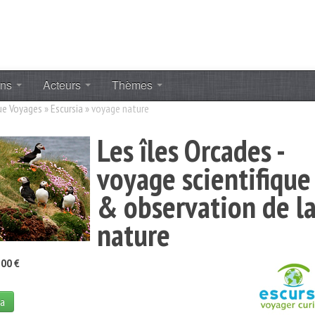
ons
Acteurs
Thèmes
ue Voyages
»
Escursia
»
voyage nature
Les îles Orcades -
voyage scientifique
& observation de l
nature
00 €
ia