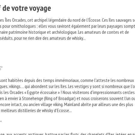
f de votre voyage
s Îles Orcades, cet archipel légendaire du nord de l'Écosse. Ces îles sauvages 
is pour ornithologues : elles vous raviront également par leurs paysages somp
inaire patrimoine historique et archéologique. Les amateurs de contes et de
éduits, pour ne rien dire des amateurs de whisky...
E"
s sont habitées depuis des temps immémoriaux, comme l'atteste les nombreux
ques, vikings… qui abondent sur les îles. Les vestiges y sont si nombreux que l'
 les Orcades « Egypte écossaise » ! Nous visiterons d'impressionnants cercles
rien à envier à Stonehenge (Ring of Broadgar) et nous croiserons souvent l'un o
ncore intact, ou ancien village viking. Mainland abrite par ailleurs une des plus
meilleurs distilleries de whisky d'Ecosse...
"
e, aux accents arctiques, battue par les flots, des chapelets d'îles jetées en p