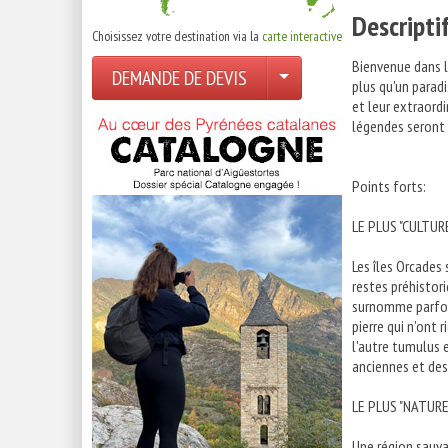
Descripti
Choisissez votre destination via la
carte interactive
Bienvenue dans le
DEMANDE DE DEVIS
plus qu'un parad
et leur extraord
légendes seront s
Points forts:
LE PLUS "CULTUR
Les îles Orcade
restes préhistori
surnomme parfois
pierre qui n'ont 
l'autre tumulus e
anciennes et des 
LE PLUS "NATURE
Une région sauvag