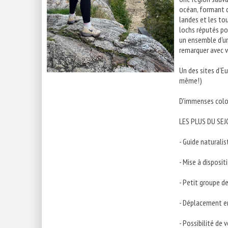
océan, formant d
landes et les to
lochs réputés po
un ensemble d'un
remarquer avec 
Un des sites d'Eu
même!)
D'immenses colo
LES PLUS DU SE
- Guide naturali
- Mise à disposi
- Petit groupe d
- Déplacement e
- Possibilité de 