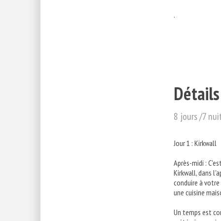
.
Détails
8 jours /7 nui
Jour 1 : Kirkwall
Après-midi : C'es
Kirkwall, dans l'
conduire à votre 
une cuisine mais
Un temps est cons