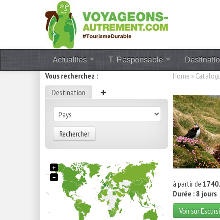
Actualités
T. Responsable
Destinati
Vous recherchez :
Home
»
Catalog
Destination
Rechercher
+
−
à partir de
1740.
Durée : 8 jours
Voir sur Escurs