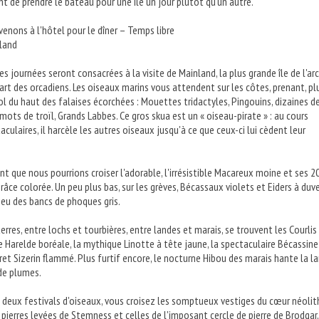
 de prendre le bateau pour une île un jour plutôt qu'un autre.
venons à l'hôtel pour le dîner – Temps libre
nland
s journées seront consacrées à la visite de Mainland, la plus grande île de l'arc
part des orcadiens. Les oiseaux marins vous attendent sur les côtes, prenant, p
ol du haut des falaises écorchées : Mouettes tridactyles, Pingouins, dizaines d
emots de troïl, Grands Labbes. Ce gros skua est un « oiseau-pirate » : au cours
culaires, il harcèle les autres oiseaux jusqu'à ce que ceux-ci lui cèdent leur
nt que nous pourrions croiser l'adorable, l'irrésistible Macareux moine et ses 2
âce colorée. Un peu plus bas, sur les grèves, Bécassaux violets et Eiders à duv
ieu des bancs de phoques gris.
 terres, entre lochs et tourbières, entre landes et marais, se trouvent les Courlis
ge Harelde boréale, la mythique Linotte à tête jaune, la spectaculaire Bécassine
cret Sizerin flammé. Plus furtif encore, le nocturne Hibou des marais hante la l
de plumes.
deux festivals d'oiseaux, vous croisez les somptueux vestiges du cœur néolit
 pierres levées de Stemness et celles de l'imposant cercle de pierre de Brodgar,