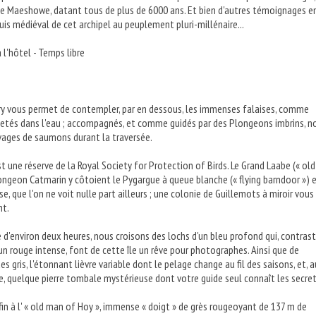
e Maeshowe, datant tous de plus de 6000 ans. Et bien d'autres témoignages e
uis médiéval de cet archipel au peuplement pluri-millénaire...
à l'hôtel - Temps libre
ry vous permet de contempler, par en dessous, les immenses falaises, comme
jetés dans l'eau ; accompagnés, et comme guidés par des Plongeons imbrins, n
vages de saumons durant la traversée.
est une réserve de la Royal Society for Protection of Birds. Le Grand Laabe (« old
longeon Catmarin y côtoient le Pygargue à queue blanche (« flying barndoor ») e
, que l'on ne voit nulle part ailleurs ; une colonie de Guillemots à miroir vous
nt.
 d'environ deux heures, nous croisons des lochs d'un bleu profond qui, contras
'un rouge intense, font de cette île un rêve pour photographes. Ainsi que de
gris, l'étonnant lièvre variable dont le pelage change au fil des saisons, et, a
de, quelque pierre tombale mystérieuse dont votre guide seul connaît les secrets
fin à l' « old man of Hoy », immense « doigt » de grès rougeoyant de 137 m de