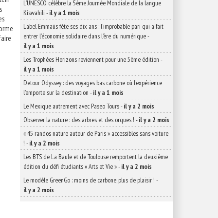
L’UNESCO célèbre la 5ème Journée Mondiale de la langue
s
Kiswahili
-
il y a 1 mois
es
Label Emmaüs fête ses dix ans : l’improbable pari qui a fait
forme
entrer l’économie solidaire dans l’ère du numérique
-
faire
il y a 1 mois
Les Trophées Horizons reviennent pour une 5ème édition
-
il y a 1 mois
Detour Odyssey : des voyages bas carbone où l’expérience
l’emporte sur la destination
-
il y a 1 mois
Le Mexique autrement avec Paseo Tours
-
il y a 2 mois
Observer la nature : des arbres et des orques !
-
il y a 2 mois
« 45 randos nature autour de Paris » accessibles sans voiture
!
-
il y a 2 mois
Les BTS de La Baule et de Toulouse remportent la deuxième
édition du défi étudiants « Arts et Vie »
-
il y a 2 mois
Le modèle GreenGo : moins de carbone, plus de plaisir !
-
il y a 2 mois