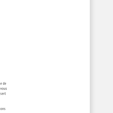
me de
 vous
 sert
tions