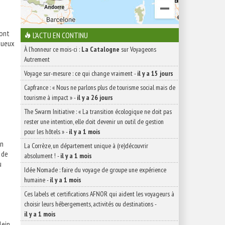
sont
L'ACTU EN CONTINU
tueux
À l'honneur ce mois-ci :
La Catalogne
sur Voyageons
Autrement
Voyage sur-mesure : ce qui change vraiment
-
il y a 15 jours
Capfrance : « Nous ne parlons plus de tourisme social mais de
tourisme à impact »
-
il y a 26 jours
The Swarm Initiative : « La transition écologique ne doit pas
rester une intention, elle doit devenir un outil de gestion
pour les hôtels »
-
il y a 1 mois
on
La Corrèze, un département unique à (re)découvrir
 de
absolument !
-
il y a 1 mois
u
Idée Nomade : faire du voyage de groupe une expérience
humaine
-
il y a 1 mois
Ces labels et certifications AFNOR qui aident les voyageurs à
choisir leurs hébergements, activités ou destinations
-
il y a 1 mois
lein