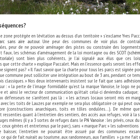
nséquences?
ne zone protégée en lévitation au dessus d’un territoire » s’exclame Yves Pacc
rc sans aire autour.
Une peur des communes de voir plus de contrai
les, peur de ne pouvoir aménager des pistes ou construire des logement
st faux, les schémas d’aménagement de la loi montagne ou des
SCOT (schém
itoriale)
sont bien plus cohérents, je l’ai signalé aux élus que ces loi
 que cette charte » explique Paccalet. Mais en l’essence quels seront les effe
 signent pas? « Il faut savoir que la charte pour tous les parcs est signée po
ue commune peut solliciter une intégration au bout de 3 ans, pendant ce tem
ois classiques. » Nos deux intervenants insistent sur le fait que sans adhésion
sur : « la perte de l’image formidable qu’est la marque Vanoise, le logo ne p
sée et ainsi le vecteur de communication qu’était celui-ci deviendra caduque;
ux défenseurs ne s’arrêtent pas là : « les acteurs locaux seront mis en marg
 avec les toits de Lauzes par exemple ne sera plus obligatoire ce qui peut ouvr
re (constructions anarchiques, toits en tôles ondulées…). De même qu
 ressenties quant à l’entretien des sentiers, des accès aux refuges, voir à la s
uges mêmes (il y a 3 sortes de refuges dans le
PN Vanoise
: les privés, ceux du
et ceux gérées et entretenus par le parc), sans « marque Parc » les subventions
e baisser, l’entretien ne pourrait être assuré par des communes exsa
 ce qui de fait nuirait au tourisme, aux randonneurs, aux familles » ça me fait 