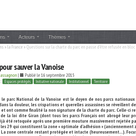
ons
Acteurs
Thèmes
ons
»
la France
»
Questions sur la charte du parc en passe d'être refusée en bloc
pour sauver la Vanoise
hassagnon
|
Publié le 16 septembre 2015
 :
Espaces protégés
Initiative nationale
Institutionnel
Territoire
 le parc National de la Vanoise est le doyen de nos parcs nationaux 
dans la douleur, les crispations et querelles assassines se réveillent d
et ont comme finalité la non signature de la charte du parc. Celle-ci r
de la loi dite Giran (dont tous les parcs Français ont abrogé leur p
déjà été retoquée après une première mouture massivement rejetée pa
les 29 qui constituent la zone « optimale d’adhésion » (anciennement 
. La zone centrale restant protégée et intacte (heureusement…). Focus