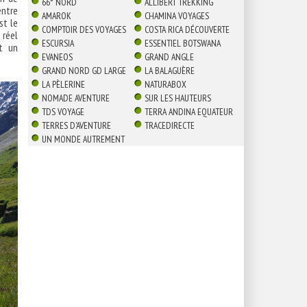
66° NORD
ALLIBERT TREKKING
entre
AMAROK
CHAMINA VOYAGES
st le
COMPTOIR DES VOYAGES
COSTA RICA DÉCOUVERTE
 réel
ESCURSIA
ESSENTIEL BOTSWANA
t un
EVANEOS
GRAND ANGLE
GRAND NORD GD LARGE
LA BALAGUÈRE
LA PÈLERINE
NATURABOX
NOMADE AVENTURE
SUR LES HAUTEURS
TDS VOYAGE
TERRA ANDINA EQUATEUR
TERRES D'AVENTURE
TRACEDIRECTE
UN MONDE AUTREMENT