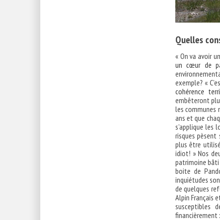
Quelles co
« On va avoir u
un cœur de pa
environnementa
exemple? « C’e
cohérence terr
embêteront plus
les communes ne
ans et que chaq
s’applique les l
risques pèsent 
plus être utili
idiot! » Nos de
patrimoine bâti
boite de Pando
inquiétudes sont
de quelques ref
Alpin Français 
susceptibles d
financièrement :