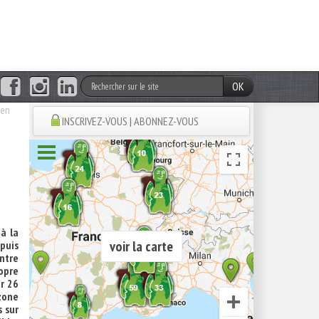
OK
 en
INSCRIVEZ-VOUS | ABONNEZ-VOUS
à la
voir la carte
epuis
entre
ropre
r 26
zone
 sur