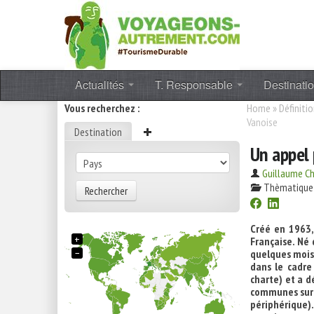
Actualités
T. Responsable
Destinati
Vous recherchez :
Home
»
Définiti
Vanoise
Destination
Un appel 
Guillaume C
Thèmatique
Rechercher
Créé en 1963,
+
Française. Né 
−
quelques mois 
dans le cadre 
charte) et a 
communes sur 
périphérique)