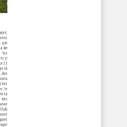
alet,
ntes
s par
a de
s les
ts si
ur 15
ps là
, des
ourra
c’es
t
e, le
ir la
e des
urvie
 Club
 sont
ngues
rager