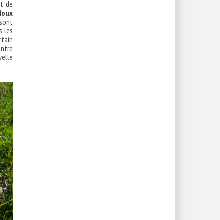
ct de
doux
 sont
s les
rtain
entre
velle