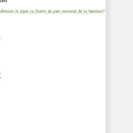
yant
hesion_Je_signe_la_Charte_du_parc_national_de_la_Vanoise/?
:
,
