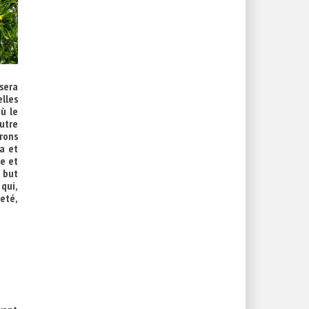
sera
elles
ù le
utre
rons
ra et
ce et
n but
qui,
jeté,