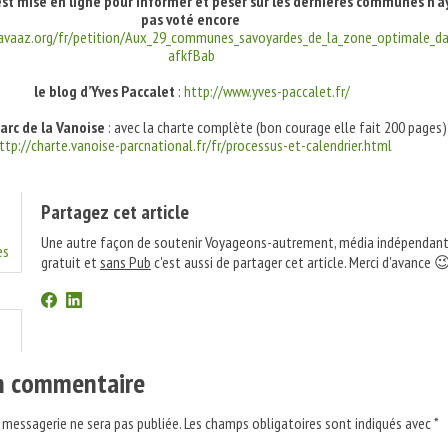
st mise en ligne pour informer et peser sur les dernières communes n’a
pas voté encore
.avaaz.org/fr/petition/Aux_29_communes_savoyardes_de_la_zone_optimale_dad
afkfBab
le blog d’Yves Paccalet
:
http://www.yves-paccalet.fr/
parc de la Vanoise
: avec la charte complète (bon courage elle fait 200 pages) 
ttp://charte.vanoise-parcnational.fr/fr/processus-et-calendrier.html
Partagez cet article
Une autre façon de soutenir Voyageons-autrement, média indépendant
es
gratuit et
sans Pub
c'est aussi de partager cet article. Merci d'avance 
un commentaire
 messagerie ne sera pas publiée.
Les champs obligatoires sont indiqués avec
*