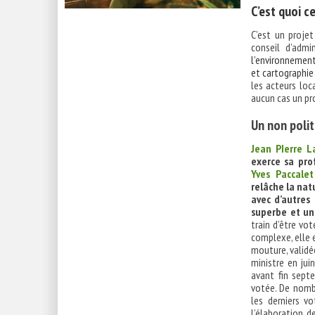
C’est quoi c
C’est un projet
conseil d’admi
l’environnement
et cartographie
les acteurs loc
aucun cas un pr
Un non poli
Jean PIerre L
exerce sa pro
Yves Paccalet
relâche la nat
avec d’autre
superbe et un
train d’être vo
complexe, elle 
mouture, validée
ministre en jui
avant fin sept
votée. De nombr
les derniers vo
l’élaboration d