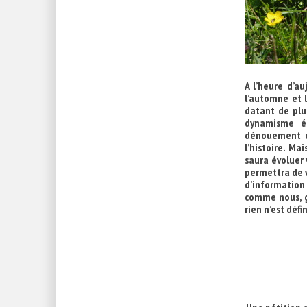
A l’heure d’a
l’automne et l
datant de plu
dynamisme éc
dénouement es
l’histoire. Ma
saura évoluer 
permettra de v
d’information
comme nous, ga
rien n’est défin