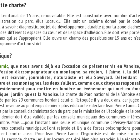
ette charte?
 territorial de 15 ans, renouvelable. Elle est construite avec nombre d’acte
nistration du parc, élus locaux…
Elle suit un schéma donné par le cod
 à savoir : diagnostic, projet de développement durable (pour la zone d’adhé
 des différents espaces du cœur et de l’espace d’adhésion.
Elle doit être porté
aux qui se l’approprient. Elle ouvre un champ des possibles sur 15 ans et n’e
ogramme d’action strict.
tique?
amic
, que nous avons déjà eu l’occasion de présenter vit en Vanoise,
fession d’accompagnateur en montagne, sa région, il l’aime, il la déf
est écrivain, journaliste, naturaliste et élu Savoyard. Défendant 
ure et ses montagnes, les deux s’allient, comme deux citoyens responsa
s évidemment pour mettre en lumière un événement qui met en émo
ique jardin qu’est la Vanoise
. La charte du Parc national de la Vanoise e
tée par les 29 communes bordant celui-ci. Retoquée il y a deux ans, car jugée
est revenue au printemps dernier « plus édulcorée » déclare Jean Pierre Lamic. 
 par le conseil d’administration du parc, par le ministère de l’écologie et le pr
n dernier doit être validée par les conseils municipaux des communes intére
embre. Mais…..pour l’instant une seule et unique commune : Peisey-Nancroi
eux conseils municipaux l’ont rejetée et il y a de fortes présomptions pou
tent contre aussi. Pour Jean Pierre Lamic, l’hypocrisie est de mise : « lo
e la seconde charte les élus locaux ont été bien plus associés à la rédacti