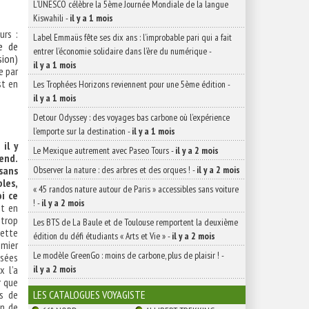
L’UNESCO célèbre la 5ème Journée Mondiale de la langue
Kiswahili
-
il y a 1 mois
urs :
Label Emmaüs fête ses dix ans : l’improbable pari qui a fait
e de
entrer l’économie solidaire dans l’ère du numérique
-
sion)
il y a 1 mois
e par
st en
Les Trophées Horizons reviennent pour une 5ème édition
-
il y a 1 mois
Detour Odyssey : des voyages bas carbone où l’expérience
l’emporte sur la destination
-
il y a 1 mois
 il y
Le Mexique autrement avec Paseo Tours
-
il y a 2 mois
end.
sans
Observer la nature : des arbres et des orques !
-
il y a 2 mois
bles,
« 45 randos nature autour de Paris » accessibles sans voiture
i ce
!
-
il y a 2 mois
st en
 trop
Les BTS de La Baule et de Toulouse remportent la deuxième
Cette
édition du défi étudiants « Arts et Vie »
-
il y a 2 mois
emier
Le modèle GreenGo : moins de carbone, plus de plaisir !
-
ssées
x l’a
il y a 2 mois
r que
rs de
LES CATALOGUES VOYAGISTE
on de