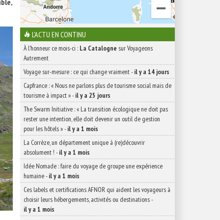
ble,
L'ACTU EN CONTINU
À l'honneur ce mois-ci :
La Catalogne
sur Voyageons
Autrement
Voyage sur-mesure : ce qui change vraiment
-
il y a 14 jours
Capfrance : « Nous ne parlons plus de tourisme social mais de
tourisme à impact »
-
il y a 25 jours
The Swarm Initiative : « La transition écologique ne doit pas
rester une intention, elle doit devenir un outil de gestion
pour les hôtels »
-
il y a 1 mois
La Corrèze, un département unique à (re)découvrir
absolument !
-
il y a 1 mois
Idée Nomade : faire du voyage de groupe une expérience
humaine
-
il y a 1 mois
Ces labels et certifications AFNOR qui aident les voyageurs à
choisir leurs hébergements, activités ou destinations
-
il y a 1 mois