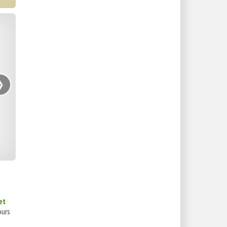
›
et
ours