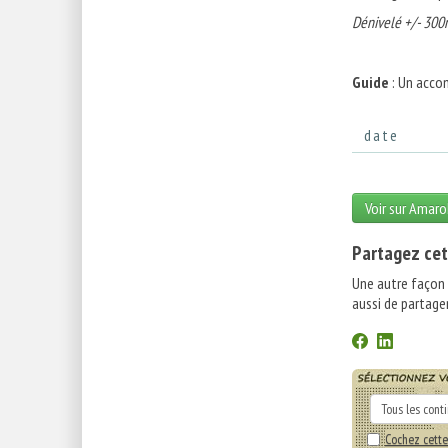
Dénivelé +/- 300
Guide
: Un acco
date
Voir sur Amaro
Partagez cet
Une autre façon
aussi de partager
Cochez cette