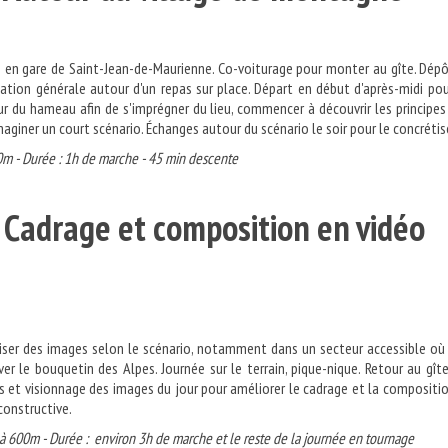
 en gare de Saint-Jean-de-Maurienne. Co-voiturage pour monter au gîte. Dép
tation générale autour d'un repas sur place. Départ en début d'après-midi po
 du hameau afin de s'imprégner du lieu, commencer à découvrir les principes
maginer un court scénario. Échanges autour du scénario le soir pour le concrétise
0m - Durée : 1h de marche - 45 min descente
 : Cadrage et composition en vid
iser des images selon le scénario, notamment dans un secteur accessible où 
ver le bouquetin des Alpes. Journée sur le terrain, pique-nique. Retour au gît
s et visionnage des images du jour pour améliorer le cadrage et la compositi
constructive.
à 600m - Durée : environ 3h de marche et le reste de la journée en tournage