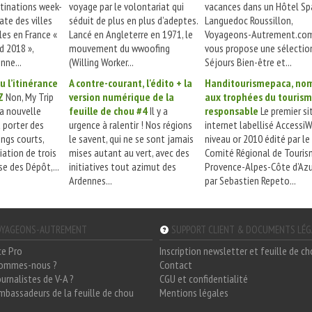
tinations week-
voyage par le volontariat qui
vacances dans un Hôtel Sp
ate des villes
séduit de plus en plus d’adeptes.
Languedoc Roussillon,
les en France «
Lancé en Angleterre en 1971, le
Voyageons-Autrement.co
d 2018 »,
mouvement du wwoofing
vous propose une sélectio
nne...
(Willing Worker...
Séjours Bien-être et...
u l’itinérance
A contre-courant, l'édito + la
Handitourismepaca, no
Z
Non, My Trip
version numérique de la
aux trophées du touris
la nouvelle
feuille de chou #4
Il y a
responsable
Le premier si
 porter des
urgence à ralentir ! Nos régions
internet labellisé Accessi
ngs courts,
le savent, qui ne se sont jamais
niveau or 2010 édité par le
iation de trois
mises autant au vert, avec des
Comité Régional de Touri
se des Dépôt,...
initiatives tout azimut des
Provence-Alpes-Côte d’Azur
Ardennes...
par Sebastien Repeto...
YAGEONS-AUTREMENT
SUPPORT CLIENT & DOCUMENTS LÉ
ce Pro
Inscription newsletter et feuille de c
sommes-nous ?
Contact
ournalistes de V-A ?
CGU et confidentialité
mbassadeurs de la feuille de chou
Mentions légales