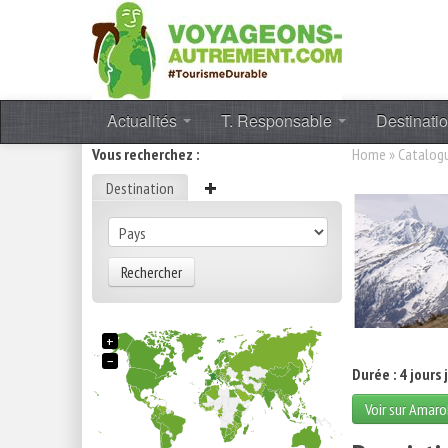
Actualités
T. Responsable
Destinati
Vous recherchez :
Home
»
Catalog
Destination
Rechercher
+
−
Durée : 4 jours 
Voir sur Amaro