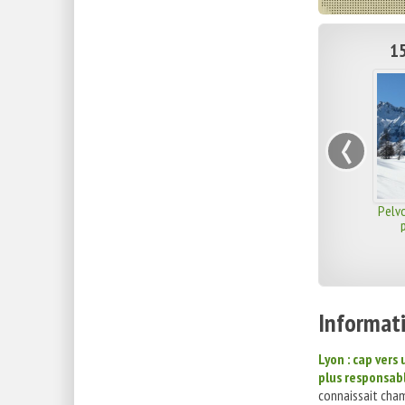
15
‹
Pelvo
Informati
Lyon : cap vers
plus responsab
connaissait cha