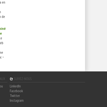
a en
m
n de
miné
me
te
Web
sme
. ~
GAUX
SUIVEZ-NOUS
hou
LinkedIn
Facebook
Twitter
Instagram