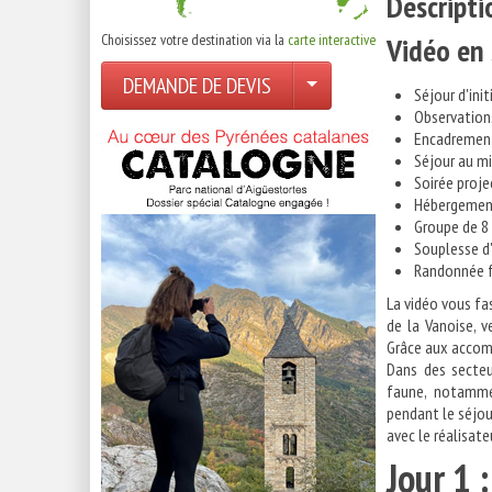
Descripti
Choisissez votre destination via la
carte interactive
Vidéo en
DEMANDE DE DEVIS
Séjour d'init
Observation
Encadrement 
Séjour au m
Soirée projec
Hébergement
Groupe de 
Souplesse d
Randonnée f
La vidéo vous fa
de la Vanoise, v
Grâce aux accomp
Dans des secteu
faune, notamme
pendant le séjour
avec le réalisate
Jour 1