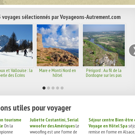
 voyages sélectionnés par Voyageons-Autrement.com
ux et Vallouise : la
Mare e Monti Nord en
Périgord : Au fil de la
perle des Ecrins
hôtel
Dordogne sur les pas
d'Harrison Barker
ons utiles pour voyager
 un tourisme
Juliette Costantini, Serial
Séjour centre Bien-être 
le
On la
wwoofer des Amériques
Le
Voyage en Hôtel Spa
séj
mpionne
wwoofing est une forme de
remise en forme en Alsace,