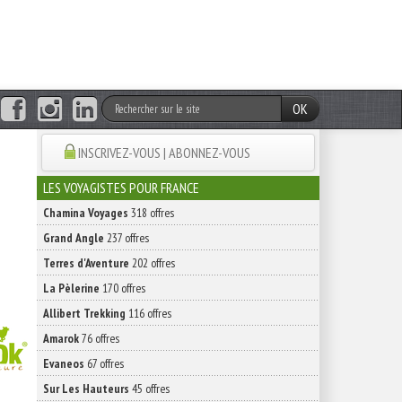
OK
INSCRIVEZ-VOUS | ABONNEZ-VOUS
LES VOYAGISTES POUR FRANCE
Chamina Voyages
318 offres
Grand Angle
237 offres
Terres d'Aventure
202 offres
La Pèlerine
170 offres
Allibert Trekking
116 offres
Amarok
76 offres
Evaneos
67 offres
Sur Les Hauteurs
45 offres