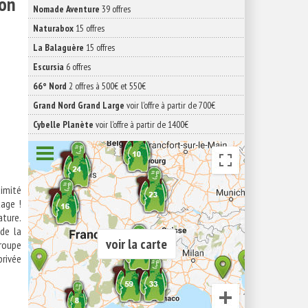
ion
Nomade Aventure
39 offres
Naturabox
15 offres
La Balaguère
15 offres
Escursia
6 offres
66° Nord
2 offres à 500€ et 550€
Grand Nord Grand Large
voir l'offre à partir de 700€
Cybelle Planète
voir l'offre à partir de 1400€
ximité
tage !
ature.
 de la
voir la carte
roupe
privée
ne