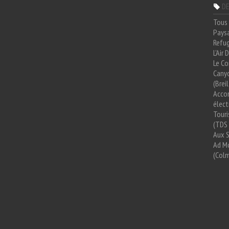
DE
Tous 
Paysa
Refug
L'Air
Le Co
Cany
(Brei
Acco
élect
Tour
(TDS 
Aux 
Ad Mo
(Colm