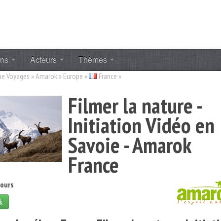
ons
Acteurs
Thèmes
ue Voyages
»
Amarok
»
Europe
»
France
»
Filmer la nature -
Initiation Vidéo en
Savoie - Amarok
France
jours
k