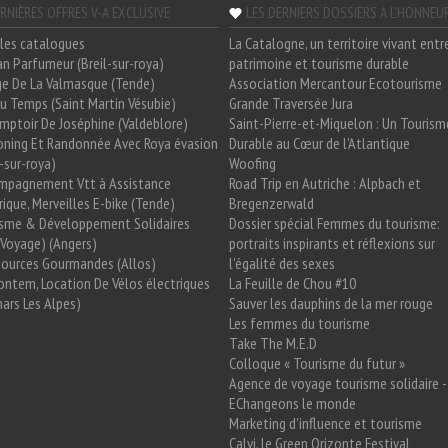
RNIÈRES OFFRES V-A EXCLUSIVE
LES DERNIERS DOSSIERS A L'HONNEU
les catalogues
La Catalogne, un territoire vivant entr
n Parfumeur (Breil-sur-roya)
patrimoine et tourisme durable
e De La Valmasque (Tende)
Association Mercantour Ecotourisme
 Du Temps (Saint Martin Vésubie)
Grande Traversée Jura
mptoir De Joséphine (Valdeblore)
Saint-Pierre-et-Miquelon : Un Tourism
oning Et Randonnée Avec Roya évasion
Durable au Cœur de l'Atlantique
l-sur-roya)
Woofing
mpagnement Vtt à Assistance
Road Trip en Autriche : Alpbach et
rique, Merveilles E-bike (Tende)
Bregenzerwald
isme & Développement Solidaires
Dossier spécial Femmes du tourisme:
Voyage) (Angers)
portraits inspirants et réflexions sur
Sources Gourmandes (Allos)
l'égalité des sexes
ntem, Location De Vélos électriques
La Feuille de Chou #10
ars Les Alpes)
Sauver les dauphins de la mer rouge
Les femmes du tourisme
Take The M.E.D
Colloque « Tourisme du futur »
Agence de voyage tourisme solidaire -
EChangeons le monde
Marketing d'influence et tourisme
Calvi, le Green Orizonte Festival