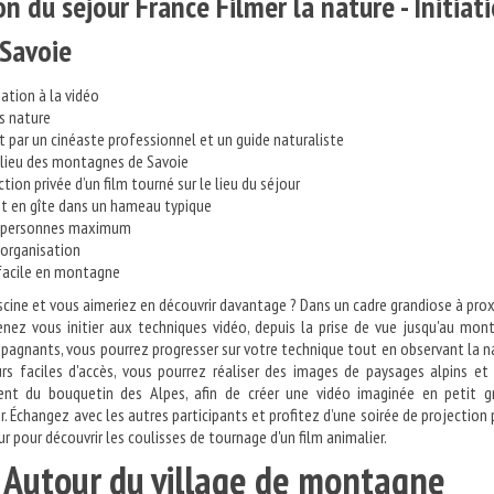
on du séjour France Filmer la nature - Initiat
 Savoie
iation à la vidéo
s nature
par un cinéaste professionnel et un guide naturaliste
ilieu des montagnes de Savoie
tion privée d’un film tourné sur le lieu du séjour
 en gîte dans un hameau typique
8 personnes maximum
'organisation
acile en montagne
scine et vous aimeriez en découvrir davantage ? Dans un cadre grandiose à pro
enez vous initier aux techniques vidéo, depuis la prise de vue jusqu'au mon
agnants, vous pourrez progresser sur votre technique tout en observant la n
rs faciles d'accès, vous pourrez réaliser des images de paysages alpins et
nt du bouquetin des Alpes, afin de créer une vidéo imaginée en petit g
. Échangez avec les autres participants et profitez d’une soirée de projection 
ur pour découvrir les coulisses de tournage d'un film animalier.
 : Autour du village de montag