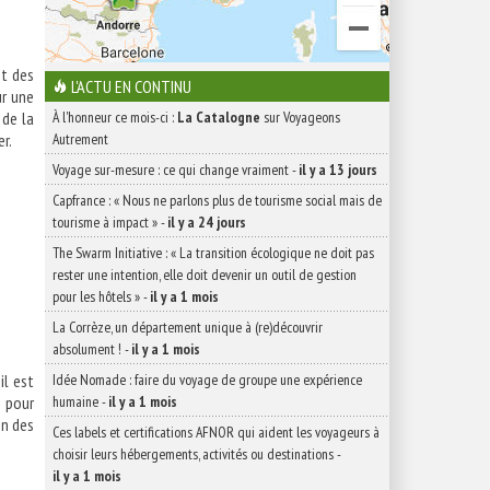
ôt des
L'ACTU EN CONTINU
ur une
 de la
À l'honneur ce mois-ci :
La Catalogne
sur Voyageons
r.
Autrement
Voyage sur-mesure : ce qui change vraiment
-
il y a 13 jours
Capfrance : « Nous ne parlons plus de tourisme social mais de
tourisme à impact »
-
il y a 24 jours
éo
The Swarm Initiative : « La transition écologique ne doit pas
rester une intention, elle doit devenir un outil de gestion
pour les hôtels »
-
il y a 1 mois
La Corrèze, un département unique à (re)découvrir
absolument !
-
il y a 1 mois
il est
Idée Nomade : faire du voyage de groupe une expérience
e pour
humaine
-
il y a 1 mois
on des
Ces labels et certifications AFNOR qui aident les voyageurs à
choisir leurs hébergements, activités ou destinations
-
il y a 1 mois