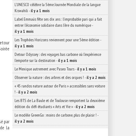
L’UNESCO célèbre la 5ème Journée Mondiale de la langue
Kiswahili
-
il y a 1 mois
ge
Label Emmaüs fête ses dix ans : l’improbable pari qui a fait
entrer l’économie solidaire dans l’ère du numérique
-
il y a 1 mois
Les Trophées Horizons reviennent pour une 5ème édition
-
Retour
il y a 1 mois
Soirée
Detour Odyssey : des voyages bas carbone où l’expérience
l’emporte sur la destination
-
il y a 1 mois
Le Mexique autrement avec Paseo Tours
-
il y a 1 mois
Observer la nature : des arbres et des orques !
-
il y a 2 mois
éo
« 45 randos nature autour de Paris » accessibles sans voiture
!
-
il y a 2 mois
Les BTS de La Baule et de Toulouse remportent la deuxième
édition du défi étudiants « Arts et Vie »
-
il y a 2 mois
Le modèle GreenGo : moins de carbone, plus de plaisir !
-
sé par
il y a 2 mois
 de la