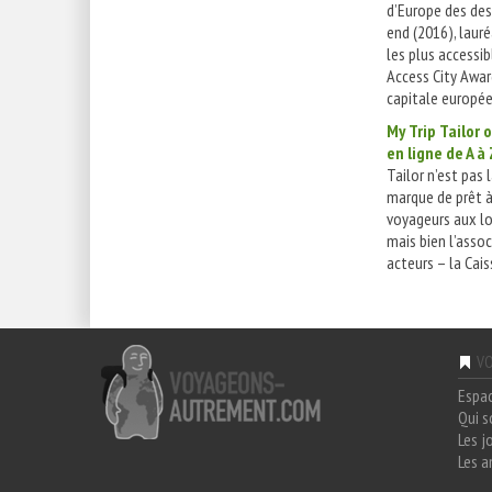
d’Europe des des
end (2016), lauré
les plus accessib
Access City Awar
capitale europée
My Trip Tailor o
en ligne de A à 
Tailor n’est pas 
marque de prêt à
voyageurs aux lo
mais bien l’assoc
acteurs – la Cais
VO
Espa
Qui 
Les j
Les a