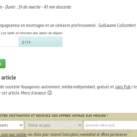
m - Durée : 1h de marche - 45 min descente
mpagnateur en montagne et un cinéaste professionnel : Guillaume Collombet
Les tarifs en fonction des dates de départ
prix
k
 article
 de soutenir Voyageons-autrement, média indépendant, gratuit et
sans Pub
c'e
 cet article. Merci d'avance 😉
 case pour valider
vos choix pour recevoir bons plans, newsletter et offres partenaires