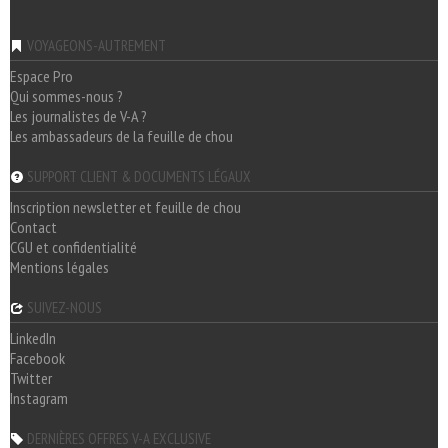
VOYAGEONS-AUTREMENT
Espace Pro
Qui sommes-nous ?
Les journalistes de V-A ?
Les ambassadeurs de la feuille de chou
SUPPORT CLIENT & DOCUMENTS LÉGAUX
Inscription newsletter et feuille de chou
Contact
CGU et confidentialité
Mentions légales
SUIVEZ-NOUS
LinkedIn
Facebook
Twitter
Instagram
DERNIÈRES OFFRES V-A EXCLUSIVE