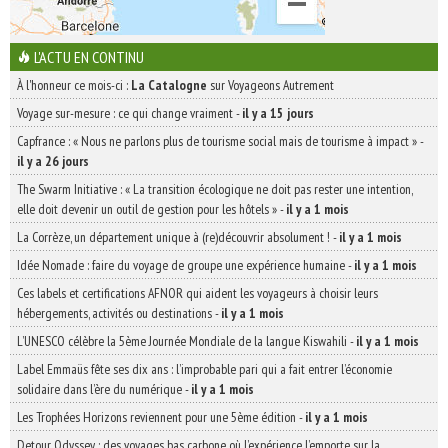
L'ACTU EN CONTINU
À l'honneur ce mois-ci :
La Catalogne
sur Voyageons Autrement
Voyage sur-mesure : ce qui change vraiment
-
il y a 15 jours
Capfrance : « Nous ne parlons plus de tourisme social mais de tourisme à impact »
-
il y a 26 jours
The Swarm Initiative : « La transition écologique ne doit pas rester une intention,
elle doit devenir un outil de gestion pour les hôtels »
-
il y a 1 mois
La Corrèze, un département unique à (re)découvrir absolument !
-
il y a 1 mois
Idée Nomade : faire du voyage de groupe une expérience humaine
-
il y a 1 mois
Ces labels et certifications AFNOR qui aident les voyageurs à choisir leurs
hébergements, activités ou destinations
-
il y a 1 mois
L’UNESCO célèbre la 5ème Journée Mondiale de la langue Kiswahili
-
il y a 1 mois
Label Emmaüs fête ses dix ans : l’improbable pari qui a fait entrer l’économie
solidaire dans l’ère du numérique
-
il y a 1 mois
Les Trophées Horizons reviennent pour une 5ème édition
-
il y a 1 mois
Detour Odyssey : des voyages bas carbone où l’expérience l’emporte sur la