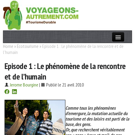
Home
»
Écotourisme
»
Episode 1 : Le phénomène de la rencontre et de
Actualités
l'humain
T. Responsable
Episode 1 : Le phénomène de la rencontre
Destinations
et de l’humain
Acteurs
Jerome Bourgine
|
Publié le 21 avril 2010
Thèmes
Comme tous les phénomènes
OK
d’envergure, la mutation actuelle du
tourisme et des loisirs est parti de la
base, des gens.
Or, que recherchent véritablement