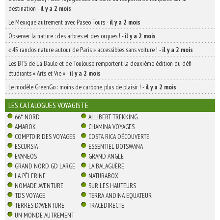
destination
-
il y a 2 mois
Le Mexique autrement avec Paseo Tours
-
il y a 2 mois
Observer la nature : des arbres et des orques !
-
il y a 2 mois
« 45 randos nature autour de Paris » accessibles sans voiture !
-
il y a 2 mois
Les BTS de La Baule et de Toulouse remportent la deuxième édition du défi
étudiants « Arts et Vie »
-
il y a 2 mois
Le modèle GreenGo : moins de carbone, plus de plaisir !
-
il y a 2 mois
LES CATALOGUES VOYAGISTE
66° NORD
ALLIBERT TREKKING
AMAROK
CHAMINA VOYAGES
COMPTOIR DES VOYAGES
COSTA RICA DÉCOUVERTE
ESCURSIA
ESSENTIEL BOTSWANA
EVANEOS
GRAND ANGLE
GRAND NORD GD LARGE
LA BALAGUÈRE
LA PÈLERINE
NATURABOX
NOMADE AVENTURE
SUR LES HAUTEURS
TDS VOYAGE
TERRA ANDINA EQUATEUR
TERRES D'AVENTURE
TRACEDIRECTE
UN MONDE AUTREMENT