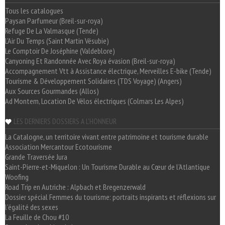
Tous les catalogues
Paysan Parfumeur (Breil-sur-roya)
Refuge De La Valmasque (Tende)
L'Air Du Temps (Saint Martin Vésubie)
Le Comptoir De Joséphine (Valdeblore)
Canyoning Et Randonnée Avec Roya évasion (Breil-sur-roya)
Accompagnement Vtt à Assistance électrique, Merveilles E-bike (Tende)
Tourisme & Développement Solidaires (TDS Voyage) (Angers)
Aux Sources Gourmandes (Allos)
Ad Montem, Location De Vélos électriques (Colmars Les Alpes)
LES DERNIERS DOSSIERS A L'HONNEUR
La Catalogne, un territoire vivant entre patrimoine et tourisme durable
Association Mercantour Ecotourisme
Grande Traversée Jura
Saint-Pierre-et-Miquelon : Un Tourisme Durable au Cœur de l'Atlantique
Woofing
Road Trip en Autriche : Alpbach et Bregenzerwald
Dossier spécial Femmes du tourisme: portraits inspirants et réflexions sur
l'égalité des sexes
La Feuille de Chou #10