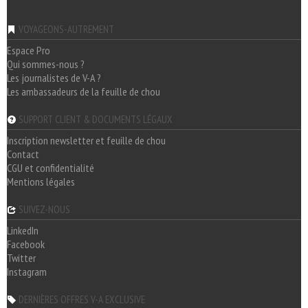
VOYAGEONS-AUTREMENT
Espace Pro
Qui sommes-nous ?
Les journalistes de V-A ?
Les ambassadeurs de la feuille de chou
SUPPORT CLIENT & DOCUMENTS LÉGAUX
Inscription newsletter et feuille de chou
Contact
CGU et confidentialité
Mentions légales
SUIVEZ-NOUS
LinkedIn
Facebook
Twitter
Instagram
DERNIÈRES OFFRES V-A EXCLUSIVE