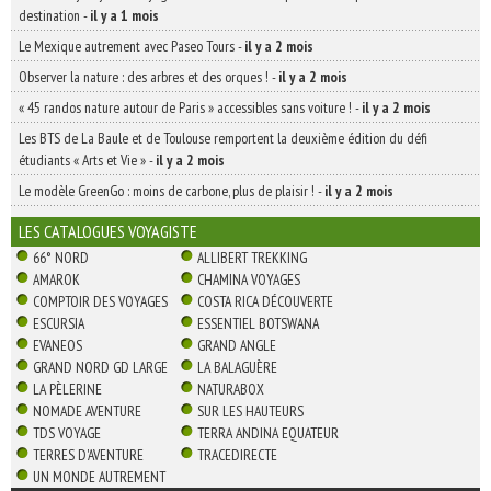
destination
-
il y a 1 mois
Le Mexique autrement avec Paseo Tours
-
il y a 2 mois
Observer la nature : des arbres et des orques !
-
il y a 2 mois
« 45 randos nature autour de Paris » accessibles sans voiture !
-
il y a 2 mois
Les BTS de La Baule et de Toulouse remportent la deuxième édition du défi
étudiants « Arts et Vie »
-
il y a 2 mois
Le modèle GreenGo : moins de carbone, plus de plaisir !
-
il y a 2 mois
LES CATALOGUES VOYAGISTE
66° NORD
ALLIBERT TREKKING
AMAROK
CHAMINA VOYAGES
COMPTOIR DES VOYAGES
COSTA RICA DÉCOUVERTE
ESCURSIA
ESSENTIEL BOTSWANA
EVANEOS
GRAND ANGLE
GRAND NORD GD LARGE
LA BALAGUÈRE
LA PÈLERINE
NATURABOX
NOMADE AVENTURE
SUR LES HAUTEURS
TDS VOYAGE
TERRA ANDINA EQUATEUR
TERRES D'AVENTURE
TRACEDIRECTE
UN MONDE AUTREMENT