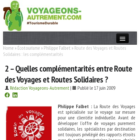
Home
»
Écotourisme
»
Philippe Falbet
»
Route des Voyages et Routes
Actualités
Solidaires : les complémentarités
T. Responsable
2 – Quelles complémentarités entre Route
Destinations
des Voyages et Routes Solidaires ?
Acteurs
Rédaction Voyageons-Autrement
|
Publié le 17 juin 2009
Thèmes
Philippe Falbet :
La Route des Voyages
est spécialisée sur le voyage sur mesure
OK
pour une clientèle individuelle. Avant de
développer l’offre de voyages purement
solidaires, les spécialistes par destination
ont toujours privilégié des rapports étroits