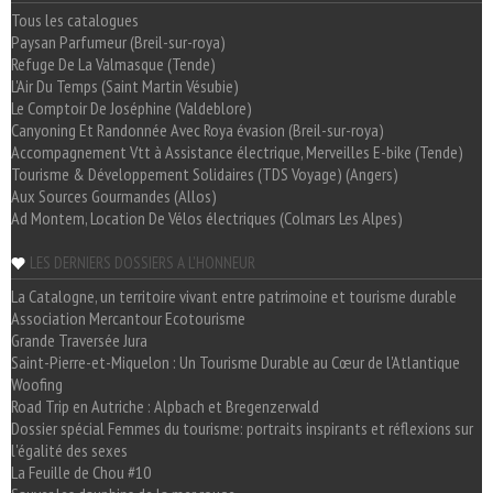
Tous les catalogues
Paysan Parfumeur (Breil-sur-roya)
Refuge De La Valmasque (Tende)
L'Air Du Temps (Saint Martin Vésubie)
Le Comptoir De Joséphine (Valdeblore)
Canyoning Et Randonnée Avec Roya évasion (Breil-sur-roya)
Accompagnement Vtt à Assistance électrique, Merveilles E-bike (Tende)
Tourisme & Développement Solidaires (TDS Voyage) (Angers)
Aux Sources Gourmandes (Allos)
Ad Montem, Location De Vélos électriques (Colmars Les Alpes)
LES DERNIERS DOSSIERS A L'HONNEUR
La Catalogne, un territoire vivant entre patrimoine et tourisme durable
Association Mercantour Ecotourisme
Grande Traversée Jura
Saint-Pierre-et-Miquelon : Un Tourisme Durable au Cœur de l'Atlantique
Woofing
Road Trip en Autriche : Alpbach et Bregenzerwald
Dossier spécial Femmes du tourisme: portraits inspirants et réflexions sur
l'égalité des sexes
La Feuille de Chou #10