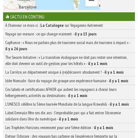
L'ACTU EN CONTINU
À l'honneur ce mois-ci :
La Catalogne
sur Voyageons Autrement
Voyage sur-mesure : ce qui change vraiment
-
il y a 15 jours
Capfrance : « Nous ne parlons plus de tourisme social mais de tourisme à impact »
-
il y a 26 jours
The Swarm Initiative : « La transition écologique ne doit pas rester une intention,
elle doit devenir un outil de gestion pour les hôtels »
-
il y a 1 mois
La Corrèze, un département unique à (re)découvrir absolument !
-
il y a 1 mois
Idée Nomade : faire du voyage de groupe une expérience humaine
-
il y a 1 mois
Ces labels et certifications AFNOR qui aident les voyageurs à choisir leurs
hébergements, activités ou destinations
-
il y a 1 mois
L’UNESCO célèbre la 5ème Journée Mondiale de la langue Kiswahili
-
il y a 1 mois
Label Emmaüs fête ses dix ans : l’improbable pari qui a fait entrer l’économie
solidaire dans l’ère du numérique
-
il y a 1 mois
Les Trophées Horizons reviennent pour une 5ème édition
-
il y a 1 mois
Detour Odyssey : des voyages bas carbone où l’expérience l’emporte sur la