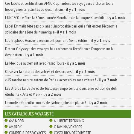
Ces labels et certifications AFNOR qui aident les voyageurs à choisir leurs
hébergements, activités ou destinations
-
il y a 1 mois
L’UNESCO célèbre la 5ème Journée Mondiale de la langue Kiswahili
-
il y a 1 mois
Label Emmaüs fête ses dix ans : l’improbable pari qui a fait entrer l’économie
solidaire dans l’ère du numérique
-
il y a 1 mois
Les Trophées Horizons reviennent pour une 5ème édition
-
il y a 1 mois
Detour Odyssey : des voyages bas carbone où l’expérience l’emporte sur la
destination
-
il y a 1 mois
Le Mexique autrement avec Paseo Tours
-
il y a 1 mois
Observer la nature : des arbres et des orques !
-
il y a 2 mois
« 45 randos nature autour de Paris » accessibles sans voiture !
-
il y a 2 mois
Les BTS de La Baule et de Toulouse remportent la deuxième édition du défi
étudiants « Arts et Vie »
-
il y a 2 mois
Le modèle GreenGo : moins de carbone, plus de plaisir !
-
il y a 2 mois
LES CATALOGUES VOYAGISTE
66° NORD
ALLIBERT TREKKING
AMAROK
CHAMINA VOYAGES
COMPTOIR DES VOYAGES
COSTA RICA DÉCOUVERTE