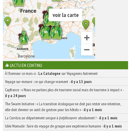
voir la carte
L'ACTU EN CONTINU
À l'honneur ce mois-ci :
La Catalogne
sur Voyageons Autrement
Voyage sur-mesure : ce qui change vraiment
-
il y a 13 jours
Capfrance : « Nous ne parlons plus de tourisme social mais de tourisme à impact »
-
il y a 24 jours
The Swarm Initiative : « La transition écologique ne doit pas rester une intention,
elle doit devenir un outil de gestion pour les hôtels »
-
il y a 1 mois
La Corrèze, un département unique à (re)découvrir absolument !
-
il y a 1 mois
Idée Nomade : faire du voyage de groupe une expérience humaine
-
il y a 1 mois