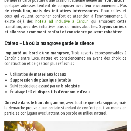
Derrière la carte postale d’une station balnéaire dédiée au
“tout inclus”
,
quelques adresses tentent de composer avec leur environnement.
Pas
de révolution, mais des initiatives intéressantes.
Pour celles et
ceux qui veulent combiner confort et attention à l’environnement, il
existe déjà des
hotels all inclusive à Cancun
qui amorcent cette
transition, avec des initiatives plus ou moins abouties.
Soyons curieux
et allons voir comment confort et conscience peuvent cohabiter.
Etéreo – Là où la mangrove garde le silence
Implanté au bord d’une mangrove
, Trois resorts écoresponsables à
Cancún : entre luxe, nature et consciencemet en avant des choix de
construction et de gestion plus réfléchis :
Utilisation de
matériaux locaux
Suppression du plastique jetable
Suivi écologique assuré par un
biologiste
Éclairage LED et
dispositifs d’économie d’eau
On reste dans le haut de gamme
, avec tout ce que cela suppose, mais
la démarche prouve qu’un certain standard de confort peut, au moins en
partie, se conjuguer avec l’attention portée au milieu naturel.