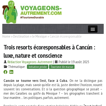
Home
»
Destination
»
le Mexique
»
Cancún écoresponsable
Actualités
Trois resorts écoresponsables à Cancún :
T. Responsable
luxe, nature et conscience
Destinations
Rédaction Voyageons-Autrement
|
Publié le 19 août 2025
Acteurs
Thèmatique :
Initiative privée
Tourisme de masse
Thèmes
Cancún se tourne vers l’est, face à Cuba.
On ne la distingue pas
depuis la plage, mais savoir qu’elle est là, juste derrière l’horizon, nourrit
OK
souvent les conversations. Et si la question géographique se posait –
mer des Caraïbes ou golfe du Mexique ? – les géographes tranchent à
leur manière… les politiques, parfois, autrement.