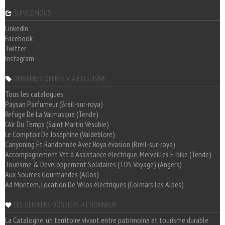
SUIVEZ-NOUS
LinkedIn
Facebook
Twitter
Instagram
DERNIÈRES OFFRES V-A EXCLUSIVE
Tous les catalogues
Paysan Parfumeur (Breil-sur-roya)
Refuge De La Valmasque (Tende)
L'Air Du Temps (Saint Martin Vésubie)
Le Comptoir De Joséphine (Valdeblore)
Canyoning Et Randonnée Avec Roya évasion (Breil-sur-roya)
Accompagnement Vtt à Assistance électrique, Merveilles E-bike (Tende)
Tourisme & Développement Solidaires (TDS Voyage) (Angers)
Aux Sources Gourmandes (Allos)
Ad Montem, Location De Vélos électriques (Colmars Les Alpes)
LES DERNIERS DOSSIERS A L'HONNEUR
La Catalogne, un territoire vivant entre patrimoine et tourisme durable