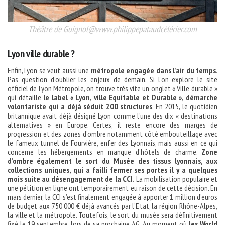
Théâtre de Guignol@www.philippepataudcélérier.com
Lyon ville durable ?
Enfin, Lyon se veut aussi une
métropole engagée dans l’air du temps
.
Pas question d’oublier les enjeux de demain. Si l’on explore le site
officiel de Lyon Métropole, on trouve très vite un onglet « Ville durable »
qui détaille
le label « Lyon, ville Equitable et Durable », démarche
volontariste qui a déjà séduit 200 structures
. En 2015, le quotidien
britannique avait déjà désigné Lyon comme l’une des dix « destinations
alternatives » en Europe. Certes, il reste encore des marges de
progression et des zones d’ombre notamment côté embouteillage avec
le fameux tunnel de Fourvière, enfer des Lyonnais, mais aussi en ce qui
concerne les hébergements en manque d’hôtels de charme.
Zone
d’ombre également le sort du Musée des tissus lyonnais, aux
collections uniques, qui a failli fermer ses portes il y a quelques
mois suite au désengagement de la CCI.
La mobilisation populaire et
une pétition en ligne ont temporairement eu raison de cette décision. En
mars dernier, la CCI s’est finalement engagée à apporter 1 million d’euros
de budget aux 750 000 € déjà avancés par l’Etat, la région Rhône-Alpes,
la ville et la métropole. Toutefois, le sort du musée sera définitivement
fixé le 19 septembre, lors de sa prochaine AG. Au moment où
les World