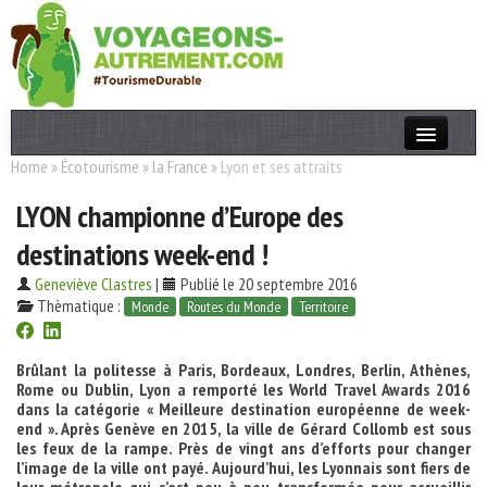
Home
»
Écotourisme
»
la France
»
Lyon et ses attraits
Actualités
LYON championne d’Europe des
T. Responsable
destinations week-end !
Destinations
Geneviève Clastres
|
Publié le 20 septembre 2016
Acteurs
Thèmatique :
Monde
Routes du Monde
Territoire
Thèmes
Brûlant la politesse à Paris, Bordeaux, Londres, Berlin, Athènes,
Rome ou Dublin, Lyon a remporté les World Travel Awards 2016
OK
dans la catégorie « Meilleure destination européenne de week-
end ». Après Genève en 2015, la ville de Gérard Collomb est sous
les feux de la rampe. Près de vingt ans d’efforts pour changer
l’image de la ville ont payé. Aujourd’hui, les Lyonnais sont fiers de