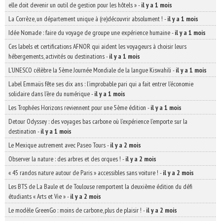
elle doit devenir un outil de gestion pour les hôtels »
-
il y a 1 mois
La Corrèze, un département unique à (re)découvrir absolument !
-
il y a 1 mois
Idée Nomade : faire du voyage de groupe une expérience humaine
-
il y a 1 mois
Ces labels et certifications AFNOR qui aident les voyageurs à choisir leurs
hébergements, activités ou destinations
-
il y a 1 mois
L’UNESCO célèbre la 5ème Journée Mondiale de la langue Kiswahili
-
il y a 1 mois
Label Emmaüs fête ses dix ans : l’improbable pari qui a fait entrer l’économie
solidaire dans l’ère du numérique
-
il y a 1 mois
Les Trophées Horizons reviennent pour une 5ème édition
-
il y a 1 mois
Detour Odyssey : des voyages bas carbone où l’expérience l’emporte sur la
destination
-
il y a 1 mois
Le Mexique autrement avec Paseo Tours
-
il y a 2 mois
Observer la nature : des arbres et des orques !
-
il y a 2 mois
« 45 randos nature autour de Paris » accessibles sans voiture !
-
il y a 2 mois
Les BTS de La Baule et de Toulouse remportent la deuxième édition du défi
étudiants « Arts et Vie »
-
il y a 2 mois
Le modèle GreenGo : moins de carbone, plus de plaisir !
-
il y a 2 mois