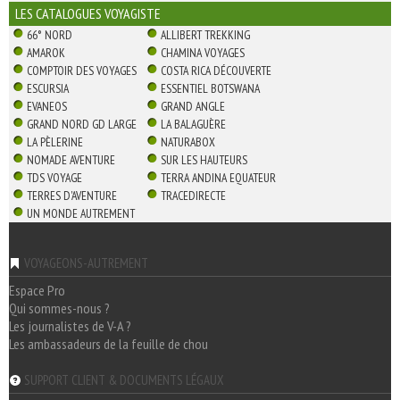
LES CATALOGUES VOYAGISTE
66° NORD
ALLIBERT TREKKING
AMAROK
CHAMINA VOYAGES
COMPTOIR DES VOYAGES
COSTA RICA DÉCOUVERTE
ESCURSIA
ESSENTIEL BOTSWANA
EVANEOS
GRAND ANGLE
GRAND NORD GD LARGE
LA BALAGUÈRE
LA PÈLERINE
NATURABOX
NOMADE AVENTURE
SUR LES HAUTEURS
TDS VOYAGE
TERRA ANDINA EQUATEUR
TERRES D'AVENTURE
TRACEDIRECTE
UN MONDE AUTREMENT
VOYAGEONS-AUTREMENT
Espace Pro
Qui sommes-nous ?
Les journalistes de V-A ?
Les ambassadeurs de la feuille de chou
SUPPORT CLIENT & DOCUMENTS LÉGAUX