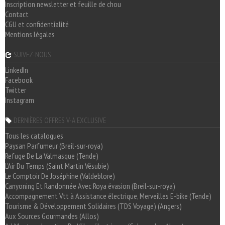
Inscription newsletter et feuille de chou
Contact
CGU et confidentialité
Mentions légales
SUIVEZ-NOUS
LinkedIn
Facebook
Twitter
Instagram
DERNIÈRES OFFRES V-A EXCLUSIVE
Tous les catalogues
Paysan Parfumeur (Breil-sur-roya)
Refuge De La Valmasque (Tende)
L'Air Du Temps (Saint Martin Vésubie)
Le Comptoir De Joséphine (Valdeblore)
Canyoning Et Randonnée Avec Roya évasion (Breil-sur-roya)
Accompagnement Vtt à Assistance électrique, Merveilles E-bike (Tende)
Tourisme & Développement Solidaires (TDS Voyage) (Angers)
Aux Sources Gourmandes (Allos)