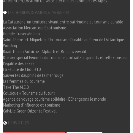
Ad Montem, Location De Vélos électriques (Colmars Les Alpes)
LES DERNIERS DOSSIERS A L'HONNEUR
La Catalogne, un territoire vivant entre patrimoine et tourisme durable
Association Mercantour Ecotourisme
Grande Traversée Jura
Saint-Pierre-et-Miquelon : Un Tourisme Durable au Cœur de l'Atlantique
Woofing
Road Trip en Autriche : Alpbach et Bregenzerwald
Dossier spécial Femmes du tourisme: portraits inspirants et réflexions sur
l'égalité des sexes
La Feuille de Chou #10
Sauver les dauphins de la mer rouge
Les femmes du tourisme
Take The M.E.D
Colloque « Tourisme du futur »
Agence de voyage tourisme solidaire - EChangeons le monde
Marketing d'influence et tourisme
Calvi, le Green Orizonte Festival
LIENS UTILES