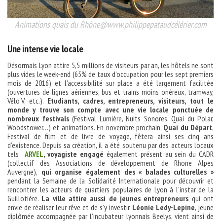
Animations quais du Rhône@www.philippepataudcélérier.com
Une intense vie locale
Désormais Lyon attire 5,5 millions de visiteurs par an, les hôtels ne sont
plus vides le week-end (65% de taux d’occupation pour les sept premiers
mois de 2016) et l’accessibilité sur place a été largement facilitée
(ouvertures de lignes aériennes, bus et trains moins onéreux, tramway,
Vélo’V, etc.).
Etudiants, cadres, entrepreneurs, visiteurs, tout le
monde y trouve son compte avec une vie locale ponctuée de
nombreux festivals
(Festival Lumière, Nuits Sonores, Quai du Polar,
Woodstower…) et animations. En novembre prochain,
Quai du Départ
,
Festival de film et de livre de voyage, fêtera ainsi ses cinq ans
d’existence. Depuis sa création, il a été soutenu par des acteurs locaux
tels
ARVEL
, voyagiste engagé
également présent au sein du CADR
(
collectif des Associations de développement de Rhone Alpes
Auvergne)
,
qui organise également des « balades culturelles »
pendant la Semaine de la Solidarité Internationale pour découvrir et
rencontrer les acteurs de quartiers populaires de Lyon à l’instar de la
Guillotière.
La ville attire aussi de jeunes entrepreneurs
qui ont
envie de réaliser leur rêve et de s’y investir.
Léonie Ledy-Lepine
, jeune
diplômée accompagnée par l’incubateur lyonnais Beelys, vient ainsi de