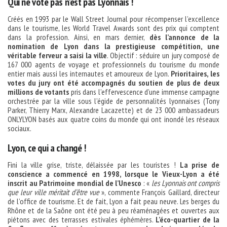
Qui ne vote pas n’est pas Lyonnais !
Créés en 1993 par le Wall Street Journal pour récompenser l’excellence
dans le tourisme, les World Travel Awards sont des prix qui comptent
dans la profession. Ainsi, en mars dernier,
dès l’annonce de la
nomination de Lyon dans la prestigieuse compétition, une
véritable ferveur a saisi la ville
. Objectif : séduire un jury composé de
167 000 agents de voyage et professionnels du tourisme du monde
entier mais aussi les internautes et amoureux de Lyon.
Prioritaires, les
votes du jury ont été accompagnés du soutien de plus de deux
millions de votants
pris dans l’effervescence d’une immense campagne
orchestrée par la ville sous l’égide de personnalités lyonnaises (Tony
Parker, Thierry Marx, Alexandre Lacazette) et de 23 000 ambassadeurs
ONLYLYON basés aux quatre coins du monde qui ont inondé les réseaux
sociaux.
Lyon, ce qui a changé !
Fini la ville grise, triste, délaissée par les touristes !
La prise de
conscience a commencé en 1998, lorsque le Vieux-Lyon a été
inscrit au Patrimoine mondial de l’Unesco
: «
les Lyonnais ont compris
que leur ville méritait d’être vue
», commente François Gaillard, directeur
de l’office de tourisme. Et de fait, Lyon a fait peau neuve. Les berges du
Rhône et de la Saône ont été peu à peu réaménagées et ouvertes aux
piétons avec des terrasses estivales éphémères.
L’éco-quartier de la