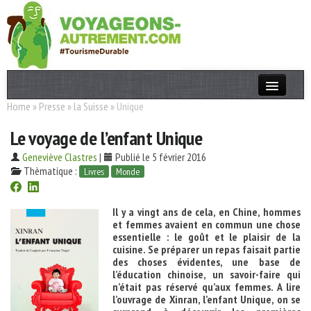
Home
»
Presse
»
la Suisse
»
Unique
Actualités
Le voyage de l’enfant Unique
T. Responsable
Geneviève Clastres
|
Publié le 5 février 2016
Destinations
Thèmatique :
Livres
Monde
Acteurs
Il y a vingt ans de cela, en Chine, hommes
Thèmes
et femmes avaient en commun une chose
essentielle : le goût et le plaisir de la
cuisine. Se préparer un repas faisait partie
OK
des choses évidentes, une base de
l’éducation chinoise, un savoir-faire qui
n’était pas réservé qu’aux femmes. A lire
l’ouvrage de Xinran, l’enfant Unique, on se