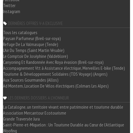
Twitter
Instagram
DERNIÈRES OFFRES V-A EXCLUSIVE
Tous les catalogues
Paysan Parfumeur (Breil-sur-roya)
Refuge De La Valmasque (Tende)
L'Air Du Temps (Saint Martin Vésubie)
Le Comptoir De Joséphine (Valdeblore)
Canyoning Et Randonnée Avec Roya évasion (Breil-sur-roya)
Accompagnement Vtt à Assistance électrique, Merveilles E-bike (Tende)
Tourisme & Développement Solidaires (TDS Voyage) (Angers)
Aux Sources Gourmandes (Allos)
Ad Montem, Location De Vélos électriques (Colmars Les Alpes)
LES DERNIERS DOSSIERS A L'HONNEUR
La Catalogne, un territoire vivant entre patrimoine et tourisme durable
Association Mercantour Ecotourisme
Grande Traversée Jura
Saint-Pierre-et-Miquelon : Un Tourisme Durable au Cœur de l'Atlantique
Woofing