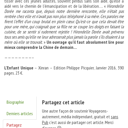
tisser avec ces jeunes adultes, souvent perdus sans son aide, qu’elle a
aidé vers le chemin de l’émancipation et de la libération…. «
Hirondelle
Dorée me raconta que, depuis notre dernière rencontre, elle n’était pas
rentrée chez elle et n’avait pas non plus téléphoné à sa mère. Ces paroles me
firent l’effet d’un coup brutal en plein cœur. Qu’est-ce que cela devait être
pour une mère, qui craignait que sa fille ne se coupe les doigts en faisant la
cuisine, de se sentir si rudement rejetée ! Hirondelle Dorée avait prévenu
tous ses amis qu’elle ne leur adresserait plus jamais la parole s’ils disaient à sa
mère où elle se trouvait.
»
Un ouvrage qu’il faut absolument lire pour
mieux comprendre la Chine de demain…
————————–
L’Enfant Unique
– Xinran – Edition Philippe Picquier, Janvier 2016, 390
pages. 23 €.
Partagez cet article
Biographie
Une autre façon de soutenir Voyageons-
Derniers articles
autrement, média indépendant, gratuit et
sans
Pub
c'est aussi de partager cet article. Merci
Partagez