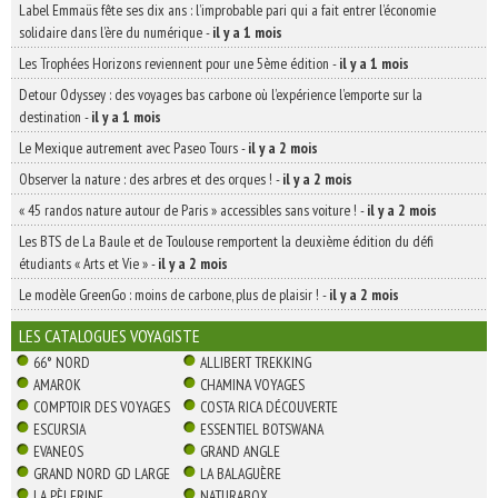
Label Emmaüs fête ses dix ans : l’improbable pari qui a fait entrer l’économie
solidaire dans l’ère du numérique
-
il y a 1 mois
Les Trophées Horizons reviennent pour une 5ème édition
-
il y a 1 mois
Detour Odyssey : des voyages bas carbone où l’expérience l’emporte sur la
destination
-
il y a 1 mois
Le Mexique autrement avec Paseo Tours
-
il y a 2 mois
Observer la nature : des arbres et des orques !
-
il y a 2 mois
« 45 randos nature autour de Paris » accessibles sans voiture !
-
il y a 2 mois
Les BTS de La Baule et de Toulouse remportent la deuxième édition du défi
étudiants « Arts et Vie »
-
il y a 2 mois
Le modèle GreenGo : moins de carbone, plus de plaisir !
-
il y a 2 mois
LES CATALOGUES VOYAGISTE
66° NORD
ALLIBERT TREKKING
AMAROK
CHAMINA VOYAGES
COMPTOIR DES VOYAGES
COSTA RICA DÉCOUVERTE
ESCURSIA
ESSENTIEL BOTSWANA
EVANEOS
GRAND ANGLE
GRAND NORD GD LARGE
LA BALAGUÈRE
LA PÈLERINE
NATURABOX