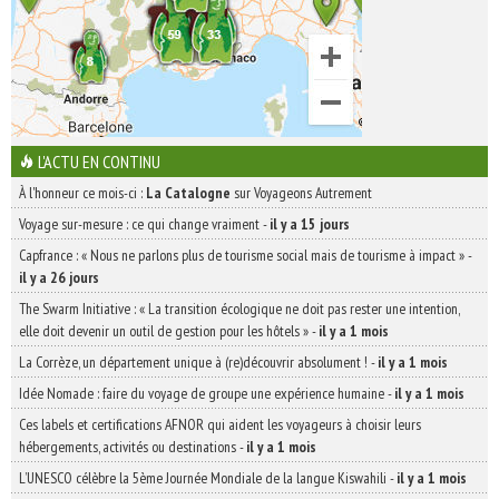
L'ACTU EN CONTINU
À l'honneur ce mois-ci :
La Catalogne
sur Voyageons Autrement
Voyage sur-mesure : ce qui change vraiment
-
il y a 15 jours
Capfrance : « Nous ne parlons plus de tourisme social mais de tourisme à impact »
-
il y a 26 jours
The Swarm Initiative : « La transition écologique ne doit pas rester une intention,
elle doit devenir un outil de gestion pour les hôtels »
-
il y a 1 mois
La Corrèze, un département unique à (re)découvrir absolument !
-
il y a 1 mois
Idée Nomade : faire du voyage de groupe une expérience humaine
-
il y a 1 mois
Ces labels et certifications AFNOR qui aident les voyageurs à choisir leurs
hébergements, activités ou destinations
-
il y a 1 mois
L’UNESCO célèbre la 5ème Journée Mondiale de la langue Kiswahili
-
il y a 1 mois