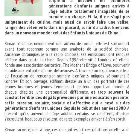
surprend à découvrir les premières
générations d’enfants uniques arrivés à
l’âge adulte totalement incapable de se
prendre en charge. Et là, il ne s’agit pas
uniquement de cuisine, mais aussi de savoir faire une valise,
ranger des vêtements dans un placard, sortir du cadre. Bienvenu
dans un nouveau monde : celui des Enfants Uniques de Chine !
Xinran n’est pas uniquement une auteur de roman, elle est surtout et
avant tout reconnue comme une analyste de la société chinoise.
Ancienne chroniqueuse à la radio chinoise, ses émissions l’ont rendues
célèbre dans toute la Chine. Depuis 1997, elle vit à Londres où elle a
fondé une association caritative, The Mother’s Bridge of Love, pour venir
en aide aux enfants chinois défavorisés. A travers son expérience, elle a
eu l’occasion de rencontrer nombre d’enfants uniques séjournant à
Londres. Et son ouvrage, édifiant, dresse un à un des portraits de ces
jeunes hommes et jeunes femmes et de leur rapport au monde. A
chaque chapitre, une personnalité différente,
et trop souvent le
constat terrible des dégâts provoqués par une éducation pesante,
cette pression scolaire, sociale et affective qui a pesé sur des
générations d’enfants uniques depuis le début des années 1980
. A
présent qu’ils arrivent à l’âge adulte, certains se rebiffent, d’autres
s’écroulent, beaucoup s’isolent, de rares exemples arrivent à s’en sortir.
Xinran raconte, une à une, ces rencontres et ces relations qu’elle a su