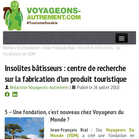
Home
»
Écotourisme
»
Jean-François Rial
»
Insolites bâtisseurs - la
Actualités
Fondation de VDM
T. Responsable
Insolites bâtisseurs : centre de recherche
Destinations
sur la fabrication d’un produit touristique
Acteurs
Rédaction Voyageons-Autrement
|
Publié le 26 juillet 2010
Thèmes
5 – Une fondation, c’est nouveau chez Voyageurs du
OK
Monde ?
Jean-François Rial :
Oui,
Voyageurs Du
Monde (VDM)
a créé une fondation en