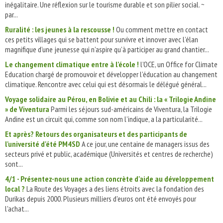
inégalitaire. Une réflexion sur le tourisme durable et son pilier social. ~
par...
Ruralité : les jeunes à la rescousse !
Ou comment mettre en contact
ces petits villages qui se battent pour survivre et innover avec l’élan
magnifique d’une jeunesse qui n’aspire qu’à participer au grand chantier...
Le changement climatique entre à l’école !
l’OCE, un Office for Climate
Education chargé de promouvoir et développer l’éducation au changement
climatique. Rencontre avec celui qui est désormais le délégué général...
Voyage solidaire au Pérou, en Bolivie et au Chili : la « Trilogie Andine
» de Viventura
Parmi les séjours sud-américains de Viventura, la Trilogie
Andine est un circuit qui, comme son nom l’indique, a la particularité...
Et après? Retours des organisateurs et des participants de
l'université d'été PM4SD
A ce jour, une centaine de managers issus des
secteurs privé et public, académique (Universités et centres de recherche)
sont...
4/1 - Présentez-nous une action concrète d'aide au développement
local ?
La Route des Voyages a des liens étroits avec la fondation des
Durikas depuis 2000. Plusieurs milliers d'euros ont été envoyés pour
l'achat...