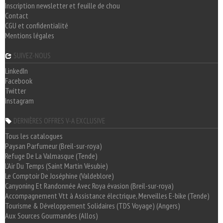
Inscription newsletter et feuille de chou
Contact
CGU et confidentialité
Mentions légales
SUIVEZ-NOUS
LinkedIn
Facebook
Twitter
Instagram
DERNIÈRES OFFRES V-A EXCLUSIVE
Tous les catalogues
Paysan Parfumeur (Breil-sur-roya)
Refuge De La Valmasque (Tende)
L'Air Du Temps (Saint Martin Vésubie)
Le Comptoir De Joséphine (Valdeblore)
Canyoning Et Randonnée Avec Roya évasion (Breil-sur-roya)
Accompagnement Vtt à Assistance électrique, Merveilles E-bike (Tende)
Tourisme & Développement Solidaires (TDS Voyage) (Angers)
Aux Sources Gourmandes (Allos)