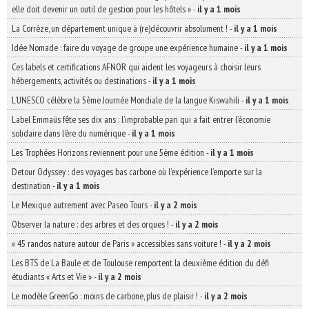
elle doit devenir un outil de gestion pour les hôtels »
-
il y a 1 mois
La Corrèze, un département unique à (re)découvrir absolument !
-
il y a 1 mois
Idée Nomade : faire du voyage de groupe une expérience humaine
-
il y a 1 mois
Ces labels et certifications AFNOR qui aident les voyageurs à choisir leurs
hébergements, activités ou destinations
-
il y a 1 mois
L’UNESCO célèbre la 5ème Journée Mondiale de la langue Kiswahili
-
il y a 1 mois
Label Emmaüs fête ses dix ans : l’improbable pari qui a fait entrer l’économie
solidaire dans l’ère du numérique
-
il y a 1 mois
Les Trophées Horizons reviennent pour une 5ème édition
-
il y a 1 mois
Detour Odyssey : des voyages bas carbone où l’expérience l’emporte sur la
destination
-
il y a 1 mois
Le Mexique autrement avec Paseo Tours
-
il y a 2 mois
Observer la nature : des arbres et des orques !
-
il y a 2 mois
« 45 randos nature autour de Paris » accessibles sans voiture !
-
il y a 2 mois
Les BTS de La Baule et de Toulouse remportent la deuxième édition du défi
étudiants « Arts et Vie »
-
il y a 2 mois
Le modèle GreenGo : moins de carbone, plus de plaisir !
-
il y a 2 mois