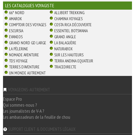
LES CATALOGUES VOYAGISTE
66° NORD
ALLIBERT TREKKING
AMAROK
CHAMINA VOYAGES
COMPTOIR DES VOYAGES
COSTA RICA DÉCOUVERTE
ESCURSIA
ESSENTIEL BOTSWANA
EVANEOS
GRAND ANGLE
GRAND NORD GD LARGE
LA BALAGUÈRE
LA PÈLERINE
NATURABOX
NOMADE AVENTURE
SUR LES HAUTEURS
TDS VOYAGE
TERRA ANDINA EQUATEUR
TERRES D'AVENTURE
TRACEDIRECTE
UN MONDE AUTREMENT
VOYAGEONS-AUTREMENT
Espace Pro
Qui sommes-nous ?
Les journalistes de V-A ?
Les ambassadeurs de la feuille de chou
SUPPORT CLIENT & DOCUMENTS LÉGAUX