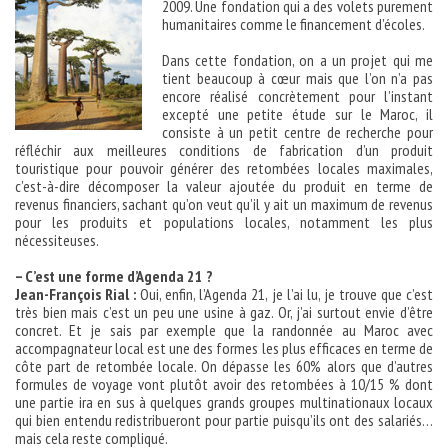
2009. Une fondation qui a des volets purement
humanitaires comme le financement d’écoles.
Dans cette fondation, on a un projet qui me
tient beaucoup à cœur mais que l’on n’a pas
encore réalisé concrètement pour l’instant
excepté une petite étude sur le Maroc, il
consiste à un petit centre de recherche pour
réfléchir aux meilleures conditions de fabrication d’un produit
touristique pour pouvoir générer des retombées locales maximales,
c’est-à-dire décomposer la valeur ajoutée du produit en terme de
revenus financiers, sachant qu’on veut qu’il y ait un maximum de revenus
pour les produits et populations locales, notamment les plus
nécessiteuses.
– C’est une forme d’Agenda 21 ?
Jean-François Rial :
Oui, enfin, l’Agenda 21, je l’ai lu, je trouve que c’est
très bien mais c’est un peu une usine à gaz. Or, j’ai surtout envie d’être
concret. Et je sais par exemple que la randonnée au Maroc avec
accompagnateur local est une des formes les plus efficaces en terme de
côte part de retombée locale. On dépasse les 60% alors que d’autres
formules de voyage vont plutôt avoir des retombées à 10/15 % dont
une partie ira en sus à quelques grands groupes multinationaux locaux
qui bien entendu redistribueront pour partie puisqu’ils ont des salariés…
mais cela reste compliqué.