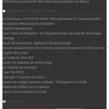
Ad Montem, Location De Vélos électriques (Colmars Les Alpes)
LES DERNIERS DOSSIERS A L'HONNEUR
La Catalogne, un territoire vivant entre patrimoine et tourisme durable
Association Mercantour Ecotourisme
Grande Traversée Jura
Saint-Pierre-et-Miquelon : Un Tourisme Durable au Cœur de l'Atlantique
Woofing
Road Trip en Autriche : Alpbach et Bregenzerwald
Dossier spécial Femmes du tourisme: portraits inspirants et réflexions sur
l'égalité des sexes
La Feuille de Chou #10
Sauver les dauphins de la mer rouge
Les femmes du tourisme
Take The M.E.D
Colloque « Tourisme du futur »
Agence de voyage tourisme solidaire - EChangeons le monde
Marketing d'influence et tourisme
Calvi, le Green Orizonte Festival
LIENS UTILES