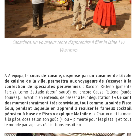
Capachica, un voyageur tente d’apprendre à filer la laine ! ©
Viventura
A Arequipa, le
cours de cuisine, dispensé par un cuisinier de l’école
de cuisine de la ville, permettra aux voyageurs de s’essayer à la
confection de spécialités péruviennes
: Rocoto Relleno (piments
farcis), Lomo Saltado (bœuf sauté) ou encore Causa Rellena (purée
fourrée)… avant, bien entendu, de passer à leur dégustation !
« Ce sont
des moments vraiment très conviviaux, tout comme la soirée Pisco
Sour, pendant laquelle on apprend à réaliser le fameux cocktail
péruvien à base de Pisco » explique Mathilde.
« Chacun met la main
à la pâte, dose selon son goût (+ ou – pimenté pour les plats !) et tout
le monde partage ses réalisations ensuite. »