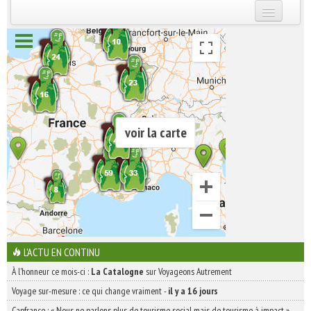
INSCRIVEZ-VOUS | ABONNEZ-VOUS
voir la carte
L'ACTU EN CONTINU
À l'honneur ce mois-ci :
La Catalogne
sur Voyageons Autrement
Voyage sur-mesure : ce qui change vraiment
-
il y a 16 jours
Capfrance : « Nous ne parlons plus de tourisme social mais de tourisme à impact »
-