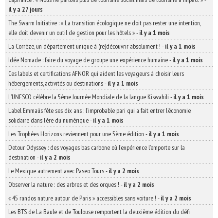
il y a 27 jours
The Swarm Initiative : « La transition écologique ne doit pas rester une intention,
elle doit devenir un outil de gestion pour les hôtels »
-
il y a 1 mois
La Corrèze, un département unique à (re)découvrir absolument !
-
il y a 1 mois
Idée Nomade : faire du voyage de groupe une expérience humaine
-
il y a 1 mois
Ces labels et certifications AFNOR qui aident les voyageurs à choisir leurs
hébergements, activités ou destinations
-
il y a 1 mois
L’UNESCO célèbre la 5ème Journée Mondiale de la langue Kiswahili
-
il y a 1 mois
Label Emmaüs fête ses dix ans : l’improbable pari qui a fait entrer l’économie
solidaire dans l’ère du numérique
-
il y a 1 mois
Les Trophées Horizons reviennent pour une 5ème édition
-
il y a 1 mois
Detour Odyssey : des voyages bas carbone où l’expérience l’emporte sur la
destination
-
il y a 2 mois
Le Mexique autrement avec Paseo Tours
-
il y a 2 mois
Observer la nature : des arbres et des orques !
-
il y a 2 mois
« 45 randos nature autour de Paris » accessibles sans voiture !
-
il y a 2 mois
Les BTS de La Baule et de Toulouse remportent la deuxième édition du défi