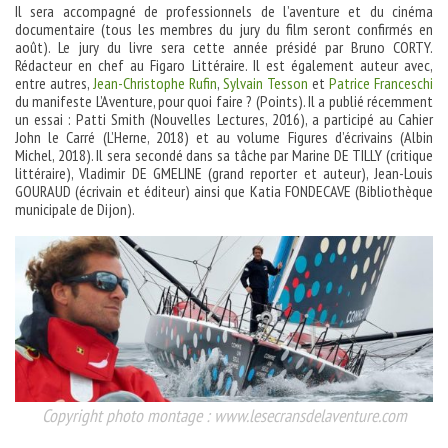
Il sera accompagné de professionnels de l’aventure et du cinéma
documentaire (tous les membres du jury du film seront confirmés en
août). Le jury du livre sera cette année présidé par Bruno CORTY.
Rédacteur en chef au Figaro Littéraire. Il est également auteur avec,
entre autres,
Jean-Christophe Rufin
,
Sylvain Tesson
et
Patrice Franceschi
du manifeste L’Aventure, pour quoi faire ? (Points). Il a publié récemment
un essai : Patti Smith (Nouvelles Lectures, 2016), a participé au Cahier
John le Carré (L’Herne, 2018) et au volume Figures d’écrivains (Albin
Michel, 2018). Il sera secondé dans sa tâche par Marine DE TILLY (critique
littéraire), Vladimir DE GMELINE (grand reporter et auteur), Jean-Louis
GOURAUD (écrivain et éditeur) ainsi que Katia FONDECAVE (Bibliothèque
municipale de Dijon).
Copyright photo montage : www.lesecransdelaventure.com