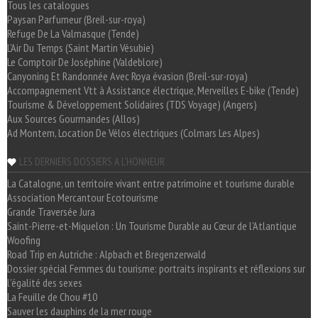
Tous les catalogues
Paysan Parfumeur (Breil-sur-roya)
Refuge De La Valmasque (Tende)
L'Air Du Temps (Saint Martin Vésubie)
Le Comptoir De Joséphine (Valdeblore)
Canyoning Et Randonnée Avec Roya évasion (Breil-sur-roya)
Accompagnement Vtt à Assistance électrique, Merveilles E-bike (Tende)
Tourisme & Développement Solidaires (TDS Voyage) (Angers)
Aux Sources Gourmandes (Allos)
Ad Montem, Location De Vélos électriques (Colmars Les Alpes)
LES DERNIERS DOSSIERS A L'HONNEUR
La Catalogne, un territoire vivant entre patrimoine et tourisme durable
Association Mercantour Ecotourisme
Grande Traversée Jura
Saint-Pierre-et-Miquelon : Un Tourisme Durable au Cœur de l'Atlantique
Woofing
Road Trip en Autriche : Alpbach et Bregenzerwald
Dossier spécial Femmes du tourisme: portraits inspirants et réflexions sur
l'égalité des sexes
La Feuille de Chou #10
Sauver les dauphins de la mer rouge