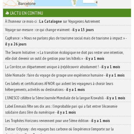
L'ACTU EN CONTINU
À l'honneur ce mois-ci :
La Catalogne
sur Voyageons Autrement
Voyage sur-mesure : ce qui change vraiment
-
il y a 15 jours
Capfrance : « Nous ne parlons plus de tourisme social mais de tourisme à impact »
-
il y a 26 jours
The Swarm Initiative : « La transition écologique ne doit pas rester une intention,
elle doit devenir un outil de gestion pour les hôtels »
-
il y a 1 mois
La Corrèze, un département unique à (re)découvrir absolument !
-
il y a 1 mois
Idée Nomade : faire du voyage de groupe une expérience humaine
-
il y a 1 mois
Ces labels et certifications AFNOR qui aident les voyageurs à choisir leurs
hébergements, activités ou destinations
-
il y a 1 mois
L’UNESCO célèbre la 5ème Journée Mondiale de la langue Kiswahili
-
il y a 1 mois
Label Emmaüs fête ses dix ans : l’improbable pari qui a fait entrer l’économie
solidaire dans l’ère du numérique
-
il y a 1 mois
Les Trophées Horizons reviennent pour une 5ème édition
-
il y a 1 mois
Detour Odyssey : des voyages bas carbone où l’expérience l’emporte sur la