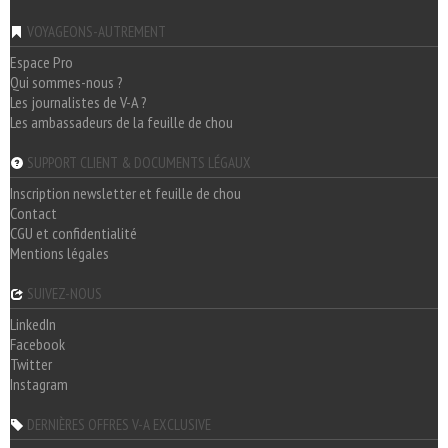
VOYAGEONS-AUTREMENT
Espace Pro
Qui sommes-nous ?
Les journalistes de V-A ?
Les ambassadeurs de la feuille de chou
SUPPORT CLIENT & DOCUMENTS LÉGAUX
Inscription newsletter et feuille de chou
Contact
CGU et confidentialité
Mentions légales
SUIVEZ-NOUS
LinkedIn
Facebook
Twitter
Instagram
DERNIÈRES OFFRES V-A EXCLUSIVE