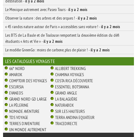
destination
-
il y a 2 mois
Le Mexique autrement avec Paseo Tours
-
il y a 2 mois
Observer la nature : des arbres et des orques !
-
il y a 2 mois
« 45 randos nature autour de Paris » accessibles sans voiture !
-
il y a 2 mois
Les BTS de La Baule et de Toulouse remportent la deuxième édition du défi
étudiants « Arts et Vie »
-
il y a 2 mois
Le modèle GreenGo : moins de carbone, plus de plaisir !
-
il y a 2 mois
LES CATALOGUES VOYAGISTE
66° NORD
ALLIBERT TREKKING
AMAROK
CHAMINA VOYAGES
COMPTOIR DES VOYAGES
COSTA RICA DÉCOUVERTE
ESCURSIA
ESSENTIEL BOTSWANA
EVANEOS
GRAND ANGLE
GRAND NORD GD LARGE
LA BALAGUÈRE
LA PÈLERINE
NATURABOX
NOMADE AVENTURE
SUR LES HAUTEURS
TDS VOYAGE
TERRA ANDINA EQUATEUR
TERRES D'AVENTURE
TRACEDIRECTE
UN MONDE AUTREMENT