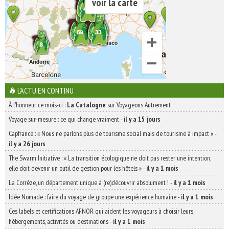
voir la carte
L'ACTU EN CONTINU
À l'honneur ce mois-ci :
La Catalogne
sur Voyageons Autrement
Voyage sur-mesure : ce qui change vraiment
-
il y a 15 jours
Capfrance : « Nous ne parlons plus de tourisme social mais de tourisme à impact »
-
il y a 26 jours
The Swarm Initiative : « La transition écologique ne doit pas rester une intention,
elle doit devenir un outil de gestion pour les hôtels »
-
il y a 1 mois
La Corrèze, un département unique à (re)découvrir absolument !
-
il y a 1 mois
Idée Nomade : faire du voyage de groupe une expérience humaine
-
il y a 1 mois
Ces labels et certifications AFNOR qui aident les voyageurs à choisir leurs
hébergements, activités ou destinations
-
il y a 1 mois