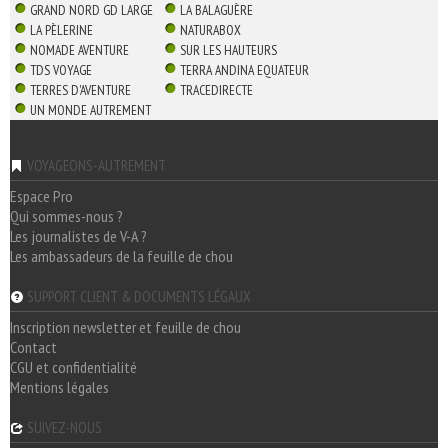
GRAND NORD GD LARGE
LA BALAGUÈRE
LA PÈLERINE
NATURABOX
NOMADE AVENTURE
SUR LES HAUTEURS
TDS VOYAGE
TERRA ANDINA EQUATEUR
TERRES D'AVENTURE
TRACEDIRECTE
UN MONDE AUTREMENT
VOYAGEONS-AUTREMENT
Espace Pro
Qui sommes-nous ?
Les journalistes de V-A ?
Les ambassadeurs de la feuille de chou
SUPPORT CLIENT & DOCUMENTS LÉGAUX
Inscription newsletter et feuille de chou
Contact
CGU et confidentialité
Mentions légales
SUIVEZ-NOUS