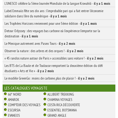
L’UNESCO célèbre la 5ème Journée Mondiale de la langue Kiswahili
-
il y a 1 mois
Label Emmaüs fête ses dix ans : l’improbable pari qui a fait entrer l’économie
solidaire dans l’ère du numérique
-
il y a 1 mois
Les Trophées Horizons reviennent pour une 5ème édition
-
il y a 1 mois
Detour Odyssey : des voyages bas carbone où l’expérience l’emporte sur la
destination
-
il y a 1 mois
Le Mexique autrement avec Paseo Tours
-
il y a 2 mois
Observer la nature : des arbres et des orques !
-
il y a 2 mois
« 45 randos nature autour de Paris » accessibles sans voiture !
-
il y a 2 mois
Les BTS de La Baule et de Toulouse remportent la deuxième édition du défi
étudiants « Arts et Vie »
-
il y a 2 mois
Le modèle GreenGo : moins de carbone, plus de plaisir !
-
il y a 2 mois
LES CATALOGUES VOYAGISTE
66° NORD
ALLIBERT TREKKING
AMAROK
CHAMINA VOYAGES
COMPTOIR DES VOYAGES
COSTA RICA DÉCOUVERTE
ESCURSIA
ESSENTIEL BOTSWANA
EVANEOS
GRAND ANGLE