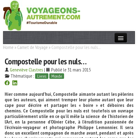
Home
»
Carnet de Voyage
»
Compostelle pour les nuls...
Actualités
Compostelle pour les nuls…
T. Responsable
Geneviève Clastres
|
Publié le 31 mars 2015
Destinations
Thèmatique :
Livres
Monde
Acteurs
Hier comme aujourd’hui, Compostelle aimante autant les pèlerins
Thèmes
que les auteurs, qui aiment tremper leur plume autant que leur
cape pour décrire et partager les « boire » et déboires des
chemins. Ce Compostelle pour les nuls est toutefois un ouvrage
OK
particulièrement utile en ce qu’il mêle la science de l’historien de
l’Art, en la personne d’Olivier Cébe, à l’érudition passionnée de
l’écrivain-voyageur et photographe Philippe Lemonnier. Il sera
donc un excellent compagnon de marche avant, pendant et après