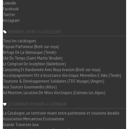
LinkedIn
Facebook
Twitter
Instagram
DERNIÈRES OFFRES V-A EXCLUSIVE
Tous les catalogues
Paysan Parfumeur (Breil-sur-roya)
Refuge De La Valmasque (Tende)
L'Air Du Temps (Saint Martin Vésubie)
Le Comptoir De Joséphine (Valdeblore)
Canyoning Et Randonnée Avec Roya évasion (Breil-sur-roya)
Accompagnement Vtt à Assistance électrique, Merveilles E-bike (Tende)
Tourisme & Développement Solidaires (TDS Voyage) (Angers)
Aux Sources Gourmandes (Allos)
Ad Montem, Location De Vélos électriques (Colmars Les Alpes)
LES DERNIERS DOSSIERS A L'HONNEUR
La Catalogne, un territoire vivant entre patrimoine et tourisme durable
Association Mercantour Ecotourisme
Grande Traversée Jura