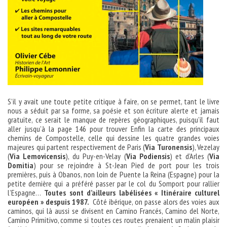
S’il y avait une toute petite critique à faire, on se permet, tant le livre
nous a séduit par sa forme, sa poésie et son écriture alerte et jamais
gratuite, ce serait le manque de repères géographiques, puisqu’il faut
aller jusqu’à la page 146 pour trouver Enfin la carte des principaux
chemins de Compostelle, celle qui dessine les quatre grandes voies
majeures qui partent respectivement de Paris (
Via Turonensis
), Vezelay
(
Via Lemovicensis
), du Puy-en-Velay (
Via Podiensis
) et d’Arles (
Via
Domitia
) pour se rejoindre à St-Jean Pied de port pour les trois
premières, puis à Obanos, non loin de Puente la Reina (Espagne) pour la
petite dernière qui a préféré passer par le col du Somport pour rallier
l’Espagne…
Toutes sont d’ailleurs labélisées « Itinéraire culturel
européen » despuis 1987.
Côté ibérique, on passe alors des voies aux
caminos, qui là aussi se divisent en Camino Francés, Camino del Norte,
Camino Primitivo, comme si toutes ces routes prenaient un malin plaisir