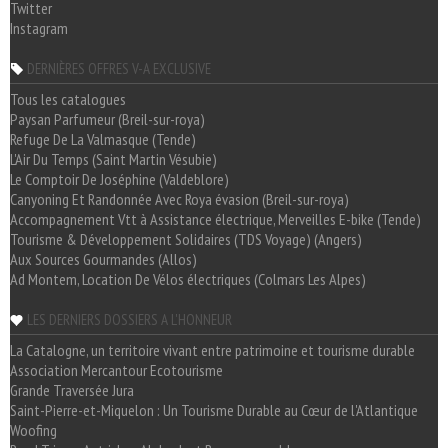
Twitter
Instagram
DERNIÈRES OFFRES V-A EXCLUSIVE
Tous les catalogues
Paysan Parfumeur (Breil-sur-roya)
Refuge De La Valmasque (Tende)
L'Air Du Temps (Saint Martin Vésubie)
Le Comptoir De Joséphine (Valdeblore)
Canyoning Et Randonnée Avec Roya évasion (Breil-sur-roya)
Accompagnement Vtt à Assistance électrique, Merveilles E-bike (Tende)
Tourisme & Développement Solidaires (TDS Voyage) (Angers)
Aux Sources Gourmandes (Allos)
Ad Montem, Location De Vélos électriques (Colmars Les Alpes)
LES DERNIERS DOSSIERS A L'HONNEUR
La Catalogne, un territoire vivant entre patrimoine et tourisme durable
Association Mercantour Ecotourisme
Grande Traversée Jura
Saint-Pierre-et-Miquelon : Un Tourisme Durable au Cœur de l'Atlantique
Woofing