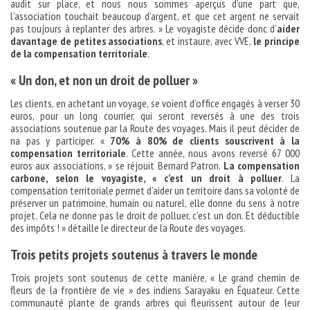
audit sur place, et nous nous sommes aperçus d’une part que,
l’association touchait beaucoup d’argent, et que cet argent ne servait
pas toujours à replanter des arbres. » Le voyagiste décide donc d’
aider
davantage de petites associations
, et instaure, avec VVE,
le principe
de la compensation territoriale
.
« Un don, et non un droit de polluer »
Les clients, en achetant un voyage, se voient d’office engagés à verser 30
euros, pour un long courrier, qui seront reversés à une des trois
associations soutenue par la Route des voyages. Mais il peut décider de
na pas y participer. «
70% à 80% de clients souscrivent à la
compensation territoriale
. Cette année, nous avons reversé 67 000
euros aux associations, » se réjouit Bernard Patron.
La compensation
carbone, selon le voyagiste, « c’est un droit à polluer
. La
compensation territoriale permet d’aider un territoire dans sa volonté de
préserver un patrimoine, humain ou naturel, elle donne du sens à notre
projet. Cela ne donne pas le droit de polluer, c’est un don. Et déductible
des impôts ! » détaille le directeur de la Route des voyages.
Trois petits projets soutenus à travers le monde
Trois projets sont soutenus de cette manière, « Le grand chemin de
fleurs de la frontière de vie » des indiens Sarayaku en Équateur. Cette
communauté plante de grands arbres qui fleurissent autour de leur