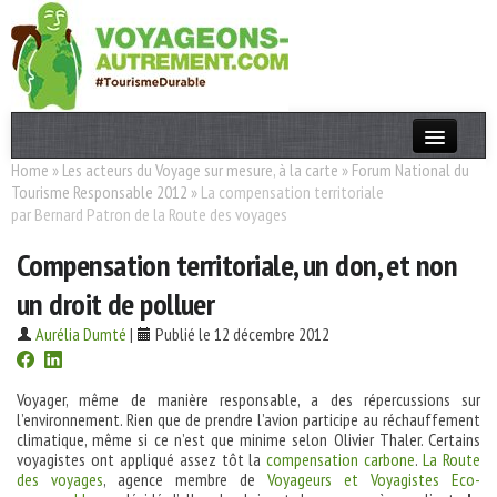
Home
»
Les acteurs du Voyage sur mesure, à la carte
»
Forum National du
Actualités
Tourisme Responsable 2012
»
La compensation territoriale
par Bernard Patron de la Route des voyages
T. Responsable
Compensation territoriale, un don, et non
Destinations
un droit de polluer
Acteurs
Aurélia Dumté
|
Publié le 12 décembre 2012
Thèmes
Voyager, même de manière responsable, a des répercussions sur
OK
l’environnement. Rien que de prendre l’avion participe au réchauffement
climatique, même si ce n’est que minime selon Olivier Thaler. Certains
voyagistes ont appliqué assez tôt la
compensation carbone
.
La Route
des voyages
, agence membre de
Voyageurs et Voyagistes Eco-