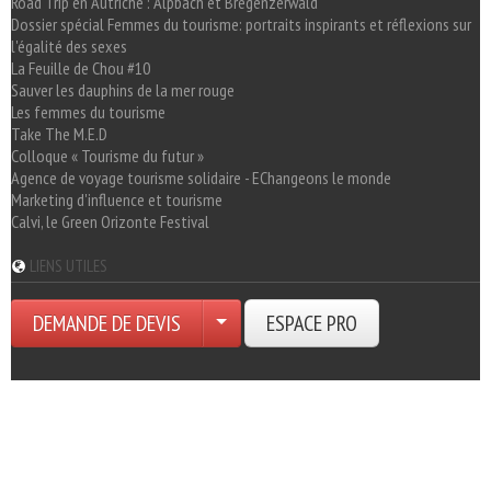
Road Trip en Autriche : Alpbach et Bregenzerwald
Dossier spécial Femmes du tourisme: portraits inspirants et réflexions sur
l'égalité des sexes
La Feuille de Chou #10
Sauver les dauphins de la mer rouge
Les femmes du tourisme
Take The M.E.D
Colloque « Tourisme du futur »
Agence de voyage tourisme solidaire - EChangeons le monde
Marketing d'influence et tourisme
Calvi, le Green Orizonte Festival
LIENS UTILES
DEMANDE DE DEVIS
ESPACE PRO