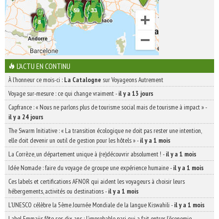
L'ACTU EN CONTINU
À l'honneur ce mois-ci :
La Catalogne
sur Voyageons Autrement
Voyage sur-mesure : ce qui change vraiment
-
il y a 13 jours
Capfrance : « Nous ne parlons plus de tourisme social mais de tourisme à impact »
-
il y a 24 jours
The Swarm Initiative : « La transition écologique ne doit pas rester une intention,
elle doit devenir un outil de gestion pour les hôtels »
-
il y a 1 mois
La Corrèze, un département unique à (re)découvrir absolument !
-
il y a 1 mois
Idée Nomade : faire du voyage de groupe une expérience humaine
-
il y a 1 mois
Ces labels et certifications AFNOR qui aident les voyageurs à choisir leurs
hébergements, activités ou destinations
-
il y a 1 mois
L’UNESCO célèbre la 5ème Journée Mondiale de la langue Kiswahili
-
il y a 1 mois
Label Emmaüs fête ses dix ans : l’improbable pari qui a fait entrer l’économie