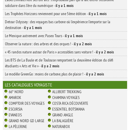
solidaire dans l’ère du numérique
-
il y a 1 mois
Les Trophées Horizons reviennent pour une 5ème édition
-
il y a 1 mois
Detour Odyssey : des voyages bas carbone où l’expérience l’emporte sur la
destination
-
il y a 1 mois
Le Mexique autrement avec Paseo Tours
-
il y a 1 mois
Observer la nature : des arbres et des orques !
-
il y a 2 mois
« 45 randos nature autour de Paris » accessibles sans voiture !
-
il y a 2 mois
Les BTS de La Baule et de Toulouse remportent la deuxième édition du défi
étudiants « Arts et Vie »
-
il y a 2 mois
Le modèle GreenGo : moins de carbone, plus de plaisir !
-
il y a 2 mois
LES CATALOGUES VOYAGISTE
66° NORD
ALLIBERT TREKKING
AMAROK
CHAMINA VOYAGES
COMPTOIR DES VOYAGES
COSTA RICA DÉCOUVERTE
ESCURSIA
ESSENTIEL BOTSWANA
EVANEOS
GRAND ANGLE
GRAND NORD GD LARGE
LA BALAGUÈRE
LA PÈLERINE
NATURABOX