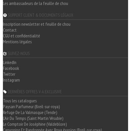
Les ambassadeurs de la feuille de chou
SUPPORT CLIENT & DOCUMENTS LÉGAUX
Inscription newsletter et feuille de chou
Contact
CGU et confidentialité
Mentions légales
SUIVEZ-NOUS
LinkedIn
Facebook
Twitter
Instagram
DERNIÈRES OFFRES V-A EXCLUSIVE
Tous les catalogues
Paysan Parfumeur (Breil-sur-roya)
Refuge De La Valmasque (Tende)
L'Air Du Temps (Saint Martin Vésubie)
Le Comptoir De Joséphine (Valdeblore)
Canyoning Et Randonnée Avec Roya évasion (Breil-sur-roya)