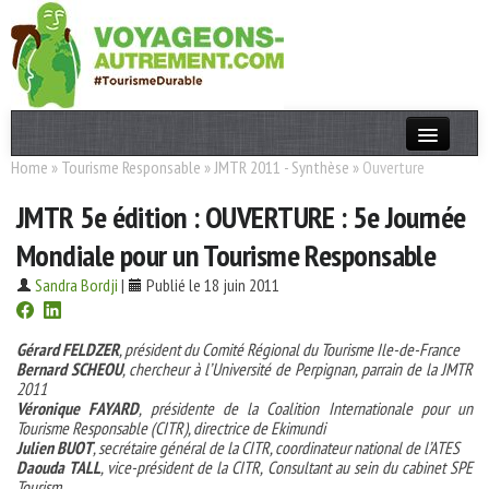
Home
»
Tourisme Responsable
»
JMTR 2011 - Synthèse
»
Ouverture
Actualités
JMTR 5e édition : OUVERTURE : 5e Journée
T. Responsable
Mondiale pour un Tourisme Responsable
Destinations
Sandra Bordji
|
Publié le 18 juin 2011
Acteurs
Thèmes
Gérard FELDZER
, président du Comité Régional du Tourisme Ile-de-France
Bernard SCHEOU
, chercheur à l’Université de Perpignan, parrain de la JMTR
2011
OK
Véronique FAYARD
, présidente de la Coalition Internationale pour un
Tourisme Responsable (CITR), directrice de Ekimundi
Julien BUOT
, secrétaire général de la CITR, coordinateur national de l’ATES
Daouda TALL
, vice-président de la CITR, Consultant au sein du cabinet SPE
Tourism