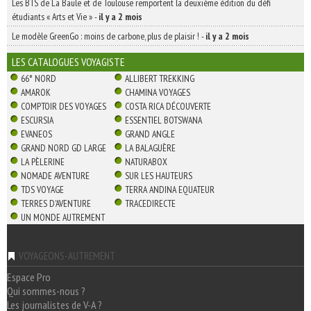
Les BTS de La Baule et de Toulouse remportent la deuxième édition du défi
étudiants « Arts et Vie »
-
il y a 2 mois
Le modèle GreenGo : moins de carbone, plus de plaisir !
-
il y a 2 mois
LES CATALOGUES VOYAGISTE
66° NORD
ALLIBERT TREKKING
AMAROK
CHAMINA VOYAGES
COMPTOIR DES VOYAGES
COSTA RICA DÉCOUVERTE
ESCURSIA
ESSENTIEL BOTSWANA
EVANEOS
GRAND ANGLE
GRAND NORD GD LARGE
LA BALAGUÈRE
LA PÈLERINE
NATURABOX
NOMADE AVENTURE
SUR LES HAUTEURS
TDS VOYAGE
TERRA ANDINA EQUATEUR
TERRES D'AVENTURE
TRACEDIRECTE
UN MONDE AUTREMENT
VOYAGEONS-AUTREMENT
Espace Pro
Qui sommes-nous ?
Les journalistes de V-A ?