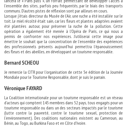
lancera le « Paris pass », un forfait permettant de développer l’accès à
l’ensemble des sites, parfois peu fréquentés, par le biais des transports
communs. D’autres pistes de réflexion sont par ailleurs en cours.
Lorsque j’étais directeur du Musée de l’Air, une ruche a été installée sur le
toit. Le miel récolté était sain, car les fleurs et plantes adaptées avaient
été plantées autour, pour préserver la ruche de la pollution. Cette
opération a également été menée à l’Opéra de Paris, ce qui nous a
permis de confronter nos expériences. J’utiliserai cette image pour
émettre le souhait que la concentration de l’ensemble des expériences
des professionnels présents aujourd’hui permettra l’épanouissement
des fleurs et des abeilles, en développant un tourisme responsable.
Bernard SCHEOU
Je remercie la CITR pour l’organisation de cette 5e édition de la Journée
Mondiale pour le Tourisme Responsable, dont je suis le parrain.
Véronique FAYARD
La Coalition internationale pour un tourisme responsable est un réseau
d’acteurs qui comptent 145 membres dans 52 pays, tous engagés pour un
tourisme responsable ou dans un des secteurs impactés par le tourisme
(lutte contre la pauvreté, contre le tourisme sexuel, protection de
l’environnement). Des coalitions nationales existent au Cameroun, au
Bénin, au Togo, au Burkina Faso et en Côte d’Ivoire.