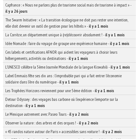
Capfrance : « Nous ne parlons plus de tourisme social mais de tourisme à impact »
-
il y a 26 jours
The Swarm Initiative : « La transition écologique ne doit pas rester une intention,
elle doit devenir un outil de gestion pour les hôtels »
-
il y a 1 mois
La Corrèze, un département unique à (re)découvrir absolument !
-
il y a 1 mois
Idée Nomade : faire du voyage de groupe une expérience humaine
-
il y a 1 mois
Ces labels et certifications AFNOR qui aident les voyageurs à choisir leurs
hébergements, activités ou destinations
-
il y a 1 mois
L’UNESCO célèbre la 5ème Journée Mondiale de la langue Kiswahili
-
il y a 1 mois
Label Emmaüs fête ses dix ans : l’improbable pari qui a fait entrer l’économie
solidaire dans l’ère du numérique
-
il y a 1 mois
Les Trophées Horizons reviennent pour une 5ème édition
-
il y a 1 mois
Detour Odyssey : des voyages bas carbone où l’expérience l’emporte sur la
destination
-
il y a 1 mois
Le Mexique autrement avec Paseo Tours
-
il y a 2 mois
Observer la nature : des arbres et des orques !
-
il y a 2 mois
« 45 randos nature autour de Paris » accessibles sans voiture !
-
il y a 2 mois