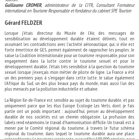
Guillaume CROMER
, administrateur de la CITR, Consultant Formateur
international en Tourisme Responsable et fondateur du cabinet SPE Tourism
Gérard FELDZER
Lorsque j’étais directeur du Musée de l’Air, des messages de
sensibilisation au développement durable étaient délivrés, tout en
assumant les contradictions avec l’activité aéronautique, qui, si elle est
forte émettrice de GES, permet également de rapprocher les peuples. Je
salue la Coalition internationale pour un tourisme responsable, pour son
engagement dans la lutte contre le tourisme sexuel et pour le
développement durable. J’étais très sensibilisé à la question du tourisme
sexuel lorsque j’exerçais mon métier de pilote de ligne. La France a été
un des premiers pays à s’engager dans cette lutte. Je salue également
l’Afrique du Sud, un des plus beaux pays du monde, mais aussi l’un des
plus menacés par la pollution industrielle et urbaine.
La Région Ile-de-France est sensible au sujet du tourisme durable, et pas
uniquement parce que les élus Europe Ecologie Les Verts, dont je fais
partie ont un poids important : aujourd’hui, penser au développement
durable de nos sociétés est un chemin obligatoire. La profusion des
labels rend néanmoins le travail d’harmonisation difficile. Un travail est à
mener par le Comité régional du tourisme, à travers le futur schéma
régional du tourisme, dans lequel le tourisme durable aura une place