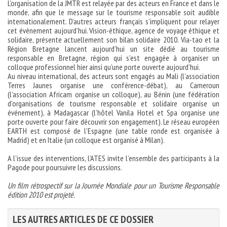
L’organisation de la JMTR est relayée par des acteurs en France et dans le
monde, afin que le message sur le tourisme responsable soit audible
internationalement. D’autres acteurs français s’impliquent pour relayer
cet événement aujourd’hui. Vision-éthique, agence de voyage éthique et
solidaire, présente actuellement son bilan solidaire 2010. Via-tao et la
Région Bretagne lancent aujourd’hui un site dédié au tourisme
responsable en Bretagne, région qui s’est engagée à organiser un
colloque professionnel hier ainsi qu’une porte ouverte aujourd’hui.
Au niveau international, des acteurs sont engagés au Mali (l’association
Terres Jaunes organise une conférence-débat), au Cameroun
(l’association Africam organise un colloque), au Bénin (une fédération
d’organisations de tourisme responsable et solidaire organise un
événement), à Madagascar (l’hôtel Vanila Hotel et Spa organise une
porte ouverte pour faire découvrir son engagement). Le réseau européen
EARTH est composé de l’Espagne (une table ronde est organisée à
Madrid) et en Italie (un colloque est organisé à Milan).
A l’issue des interventions, l’ATES invite l’ensemble des participants à la
Pagode pour poursuivre les discussions.
Un film rétrospectif sur la Journée Mondiale pour un Tourisme Responsable
édition 2010 est projeté.
LES AUTRES ARTICLES DE CE DOSSIER