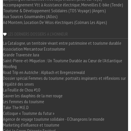
Accompagnement Vtt à Assistance électrique, Merveilles E-bike (Tende)
Tourisme & Développement Solidaires (TDS Voyage) (Angers)
Aux Sources Gourmandes (Allos)
Ad Montem, Location De Vélos électriques (Colmars Les Alpes)
LES DERNIERS DOSSIERS A L'HONNEUR
La Catalogne, un territoire vivant entre patrimoine et tourisme durable
Association Mercantour Ecotourisme
Grande Traversée Jura
Saint-Pierre-et-Miquelon : Un Tourisme Durable au Cœur de l'Atlantique
Woofing
Road Trip en Autriche : Alpbach et Bregenzerwald
Dossier spécial Femmes du tourisme: portraits inspirants et réflexions sur
l'égalité des sexes
La Feuille de Chou #10
Sauver les dauphins de la mer rouge
Les femmes du tourisme
Take The M.E.D
Colloque « Tourisme du futur »
Agence de voyage tourisme solidaire - EChangeons le monde
Marketing d'influence et tourisme
Calvi, le Green Orizonte Festival