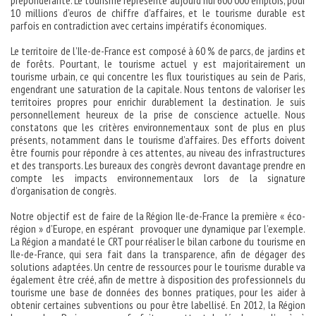
prépondérante. Le tourisme représente aujourd’hui 600 000 emplois, pour
10 millions d’euros de chiffre d’affaires, et le tourisme durable est
parfois en contradiction avec certains impératifs économiques.
Le territoire de l’Ile-de-France est composé à 60 % de parcs, de jardins et
de forêts. Pourtant, le tourisme actuel y est majoritairement un
tourisme urbain, ce qui concentre les flux touristiques au sein de Paris,
engendrant une saturation de la capitale. Nous tentons de valoriser les
territoires propres pour enrichir durablement la destination. Je suis
personnellement heureux de la prise de conscience actuelle. Nous
constatons que les critères environnementaux sont de plus en plus
présents, notamment dans le tourisme d’affaires. Des efforts doivent
être fournis pour répondre à ces attentes, au niveau des infrastructures
et des transports. Les bureaux des congrès devront davantage prendre en
compte les impacts environnementaux lors de la signature
d’organisation de congrès.
Notre objectif est de faire de la Région Ile-de-France la première « éco-
région » d’Europe, en espérant provoquer une dynamique par l’exemple.
La Région a mandaté le CRT pour réaliser le bilan carbone du tourisme en
Ile-de-France, qui sera fait dans la transparence, afin de dégager des
solutions adaptées. Un centre de ressources pour le tourisme durable va
également être créé, afin de mettre à disposition des professionnels du
tourisme une base de données des bonnes pratiques, pour les aider à
obtenir certaines subventions ou pour être labellisé. En 2012, la Région