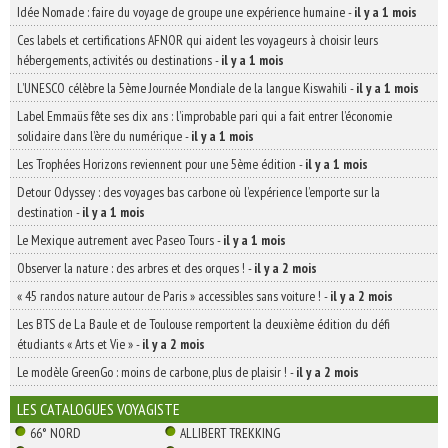
Idée Nomade : faire du voyage de groupe une expérience humaine
-
il y a 1 mois
Ces labels et certifications AFNOR qui aident les voyageurs à choisir leurs
hébergements, activités ou destinations
-
il y a 1 mois
L’UNESCO célèbre la 5ème Journée Mondiale de la langue Kiswahili
-
il y a 1 mois
Label Emmaüs fête ses dix ans : l’improbable pari qui a fait entrer l’économie
solidaire dans l’ère du numérique
-
il y a 1 mois
Les Trophées Horizons reviennent pour une 5ème édition
-
il y a 1 mois
Detour Odyssey : des voyages bas carbone où l’expérience l’emporte sur la
destination
-
il y a 1 mois
Le Mexique autrement avec Paseo Tours
-
il y a 1 mois
Observer la nature : des arbres et des orques !
-
il y a 2 mois
« 45 randos nature autour de Paris » accessibles sans voiture !
-
il y a 2 mois
Les BTS de La Baule et de Toulouse remportent la deuxième édition du défi
étudiants « Arts et Vie »
-
il y a 2 mois
Le modèle GreenGo : moins de carbone, plus de plaisir !
-
il y a 2 mois
LES CATALOGUES VOYAGISTE
66° NORD
ALLIBERT TREKKING