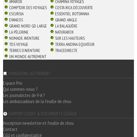
AMAROK
CHAMINA VOYAGES
COMPTOIR DES VOYAGES
COSTA RICA DÉCOUVERTE
ESCURSIA
ESSENTIEL BOTSWANA
EVANEOS
GRAND ANGLE
GRAND NORD GD LARGE
LA BALAGUÈRE
LA PÈLERINE
NATURABOX
NOMADE AVENTURE
SUR LES HAUTEURS
TDS VOYAGE
TERRA ANDINA EQUATEUR
TERRES D'AVENTURE
TRACEDIRECTE
UN MONDE AUTREMENT
VOYAGEONS-AUTREMENT
Espace Pro
Qui sommes-nous ?
Les journalistes de V-A ?
Les ambassadeurs de la feuille de chou
SUPPORT CLIENT & DOCUMENTS LÉGAUX
Inscription newsletter et feuille de chou
Contact
CGU et confidentialité