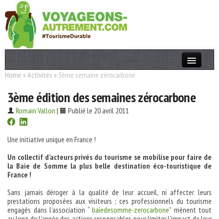
Home
»
Activités
»
3ème semaine zérocarbone
Actualités
3ème édition des semaines zérocarbone
T. Responsable
Romain Vallon
|
Publié le 20 avril 2011
Destinations
Acteurs
Une initiative unique en France !
Thèmes
Un collectif d’acteurs privés du tourisme se mobilise pour faire de
la Baie de Somme la plus belle destination éco-touristique de
France !
OK
Sans jamais déroger à la qualité de leur accueil, ni affecter leurs
prestations proposées aux visiteurs ; ces professionnels du tourisme
engagés dans l’association “
baiedesomme-zerocarbone
” mènent tout
au long de l’année des actions responsables pour limiter l’impact de leur