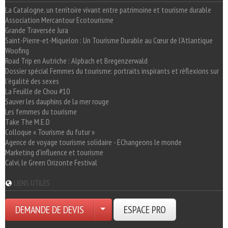
La Catalogne, un territoire vivant entre patrimoine et tourisme durable
Association Mercantour Ecotourisme
Grande Traversée Jura
Saint-Pierre-et-Miquelon : Un Tourisme Durable au Cœur de l'Atlantique
Woofing
Road Trip en Autriche : Alpbach et Bregenzerwald
Dossier spécial Femmes du tourisme: portraits inspirants et réflexions sur
l'égalité des sexes
La Feuille de Chou #10
Sauver les dauphins de la mer rouge
Les femmes du tourisme
Take The M.E.D
Colloque « Tourisme du futur »
Agence de voyage tourisme solidaire - EChangeons le monde
Marketing d'influence et tourisme
Calvi, le Green Orizonte Festival
LIENS UTILES
DEMANDE DE DEVIS
ESPACE PRO