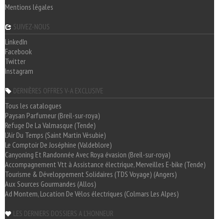
Mentions légales
SUIVEZ-NOUS
LinkedIn
Facebook
Twitter
Instagram
DERNIÈRES OFFRES V-A EXCLUSIVE
Tous les catalogues
Paysan Parfumeur (Breil-sur-roya)
Refuge De La Valmasque (Tende)
L'Air Du Temps (Saint Martin Vésubie)
Le Comptoir De Joséphine (Valdeblore)
Canyoning Et Randonnée Avec Roya évasion (Breil-sur-roya)
Accompagnement Vtt à Assistance électrique, Merveilles E-bike (Tende)
Tourisme & Développement Solidaires (TDS Voyage) (Angers)
Aux Sources Gourmandes (Allos)
Ad Montem, Location De Vélos électriques (Colmars Les Alpes)
LES DERNIERS DOSSIERS A L'HONNEUR