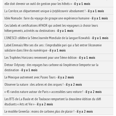
elle doit devenir un outil de gestion pour les hôtels »
-
il y a 1 mois
La Corrèze, un département unique à (re)découvrir absolument !
-
il y a 1 mois
Idée Nomade : faire du voyage de groupe une expérience humaine
-
il y a 1 mois
Ces labels et certifications AFNOR qui aident les voyageurs à choisir leurs
hébergements, activités ou destinations
-
il y a 1 mois
L’UNESCO célèbre la 5ème Journée Mondiale de la langue Kiswahili
-
il y a 1 mois
Label Emmaüs fête ses dix ans : l’improbable pari qui a fait entrer l’économie
solidaire dans l’ère du numérique
-
il y a 1 mois
Les Trophées Horizons reviennent pour une 5ème édition
-
il y a 1 mois
Detour Odyssey : des voyages bas carbone où l’expérience l’emporte sur la
destination
-
il y a 1 mois
Le Mexique autrement avec Paseo Tours
-
il y a 2 mois
Observer la nature : des arbres et des orques !
-
il y a 2 mois
« 45 randos nature autour de Paris » accessibles sans voiture !
-
il y a 2 mois
Les BTS de La Baule et de Toulouse remportent la deuxième édition du défi
étudiants « Arts et Vie »
-
il y a 2 mois
Le modèle GreenGo : moins de carbone, plus de plaisir !
-
il y a 2 mois