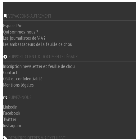
VOYAGEONS-AUTREMENT
Espace Pro
Qui sommes-nous ?
Les journalistes de V-A ?
Les ambassadeurs de la feuille de chou
SUPPORT CLIENT & DOCUMENTS LÉGAUX
Inscription newsletter et feuille de chou
Contact
CGU et confidentialité
Mentions légales
SUIVEZ-NOUS
LinkedIn
Facebook
Twitter
Instagram
DERNIÈRES OFFRES V-A EXCLUSIVE