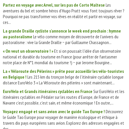
Partez en voyage avec Arvel, sur les pas de Corto Maltese
Les
aventures du bel et sombre héros d’Hugo Pratt vous font toujours rêver ?
Pourquoi ne pas transformer vos rêves en réalité et partir en voyage, sur
ces...
La grande Draille cycliste s'annonce le week end prochain : hymne
au pastoralisme
Le vélo comme moyen de découverte de l'univers du
pastoralisme : vive la Grande Draille ~ par Guillaume Chassagnon...
« On veut un observatoire ! »
Et si on poussait l’idée d’un observatoire
national et durable du tourisme en France (pour arrêter de fantasmer
notre place de N°1 mondial du tourisme !) ~ par Jerome Bourgine...
La « Véloroute des Pèlerins » prête pour accueillir les vélo-touristes
en Belgique !
Les 215 km du tronçon belge de l’itinéraire cyclable longue
distance EuroVelo 3 « La Véloroute des pèlerins » sont maintenant...
EuroVelo et Grands itinéraires cyclables en France
Sur EuroVelo et les
itinéraires cyclables en Pédaler sur les routes d’Europe, de France et de
Navarre c’est possible, c’est sain, et même économique ! En outre,...
Voyagez engagé et sans avion avec le guide Tao Europe !
Découvrez
le Guide Tao Europe pour voyager de manière écologique et éthique à
travers dix pays européens sans avion. Explorez des adresses engagées et
des...