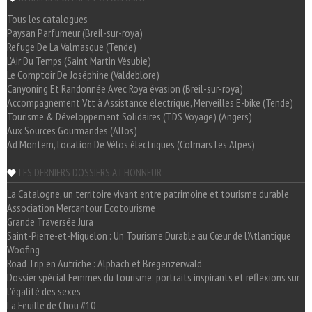
Tous les catalogues
Paysan Parfumeur (Breil-sur-roya)
Refuge De La Valmasque (Tende)
L'Air Du Temps (Saint Martin Vésubie)
Le Comptoir De Joséphine (Valdeblore)
Canyoning Et Randonnée Avec Roya évasion (Breil-sur-roya)
Accompagnement Vtt à Assistance électrique, Merveilles E-bike (Tende)
Tourisme & Développement Solidaires (TDS Voyage) (Angers)
Aux Sources Gourmandes (Allos)
Ad Montem, Location De Vélos électriques (Colmars Les Alpes)
LES DERNIERS DOSSIERS A L'HONNEUR
La Catalogne, un territoire vivant entre patrimoine et tourisme durable
Association Mercantour Ecotourisme
Grande Traversée Jura
Saint-Pierre-et-Miquelon : Un Tourisme Durable au Cœur de l'Atlantique
Woofing
Road Trip en Autriche : Alpbach et Bregenzerwald
Dossier spécial Femmes du tourisme: portraits inspirants et réflexions sur
l'égalité des sexes
La Feuille de Chou #10