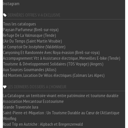
Instagram
DERNIÈRES OFFRES V-A EXCLUSIVE
Tous les catalogues
Paysan Parfumeur (Breil-sur-roya)
Refuge De La Valmasque (Tende)
L'Air Du Temps (Saint Martin Vésubie)
Le Comptoir De Joséphine (Valdeblore)
Canyoning Et Randonnée Avec Roya évasion (Breil-sur-roya)
Accompagnement Vtt à Assistance électrique, Merveilles E-bike (Tende)
Tourisme & Développement Solidaires (TDS Voyage) (Angers)
Aux Sources Gourmandes (Allos)
Ad Montem, Location De Vélos électriques (Colmars Les Alpes)
LES DERNIERS DOSSIERS A L'HONNEUR
La Catalogne, un territoire vivant entre patrimoine et tourisme durable
Association Mercantour Ecotourisme
Grande Traversée Jura
Saint-Pierre-et-Miquelon : Un Tourisme Durable au Cœur de l'Atlantique
Woofing
Road Trip en Autriche : Alpbach et Bregenzerwald