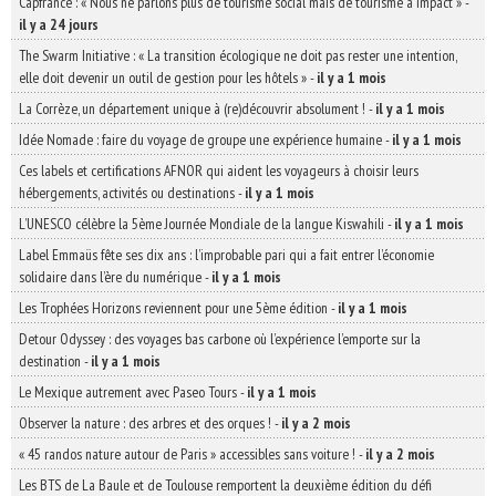
Capfrance : « Nous ne parlons plus de tourisme social mais de tourisme à impact »
-
il y a 24 jours
The Swarm Initiative : « La transition écologique ne doit pas rester une intention,
elle doit devenir un outil de gestion pour les hôtels »
-
il y a 1 mois
La Corrèze, un département unique à (re)découvrir absolument !
-
il y a 1 mois
Idée Nomade : faire du voyage de groupe une expérience humaine
-
il y a 1 mois
Ces labels et certifications AFNOR qui aident les voyageurs à choisir leurs
hébergements, activités ou destinations
-
il y a 1 mois
L’UNESCO célèbre la 5ème Journée Mondiale de la langue Kiswahili
-
il y a 1 mois
Label Emmaüs fête ses dix ans : l’improbable pari qui a fait entrer l’économie
solidaire dans l’ère du numérique
-
il y a 1 mois
Les Trophées Horizons reviennent pour une 5ème édition
-
il y a 1 mois
Detour Odyssey : des voyages bas carbone où l’expérience l’emporte sur la
destination
-
il y a 1 mois
Le Mexique autrement avec Paseo Tours
-
il y a 1 mois
Observer la nature : des arbres et des orques !
-
il y a 2 mois
« 45 randos nature autour de Paris » accessibles sans voiture !
-
il y a 2 mois
Les BTS de La Baule et de Toulouse remportent la deuxième édition du défi