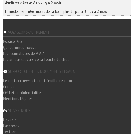
étudiants « Arts et Vie »
-
il y a 2 mois
Le modèle GreenGo : moins de carbone, plus de plaisir !
-
il y a 2 mois
VOYAGEONS-AUTREMENT
Espace Pro
Qui sommes-nous ?
Les journalistes de V-A ?
Les ambassadeurs de la feuille de chou
SUPPORT CLIENT & DOCUMENTS LÉGAUX
Inscription newsletter et feuille de chou
Contact
CGU et confidentialité
Mentions légales
SUIVEZ-NOUS
LinkedIn
Facebook
Twitter