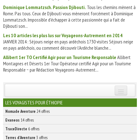
Dominique Lommatzsch. Passion Djibouti.
Tous les chemins mènent à
Rome. Pas tous. Ceux de Djibouti vous mèneront forcément à Dominique
Lommatzsch. Impossible d’échapper à cette passionnée qui a fait de
Djibouti son...
Les 10 articles les plus lus sur Voyageons-Autrement en 2014
JANVIER 2014 : Séjours neige en pays ardéchois 1730 visites Séjours neige
en pays ardéchois, ou comment découvrir l’Ardèche blanche...
Allibert 1er TO Certifié Agir pour un Tourisme Responsable
Allibert
Montagnes et Déserts 1er Tour Opérateur certifié Agir pour un Tourisme
Responsable ~ par Rédaction Voyageons-Autrement...
INSCRIVEZ-VOUS | ABONNEZ-VOUS
LES VOYAGISTES POUR ÉTHIOPIE
Nomade Aventure
24 offres
Evaneos
14 offres
TraceDirecte
6 offres
Terres d'Aventure
3 offres