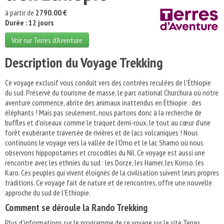
à partir de
2790.00 €
Durée : 12 jours
Voir sur Terres d'Aventure
Description du Voyage Trekking
Ce voyage exclusif vous conduit vers des contrées reculées de l'Éthiopie
du sud. Préservé du tourisme de masse, le parc national Churchura où notre
aventure commence, abrite des animaux inattendus en Éthiopie : des
éléphants ! Mais pas seulement, nous partons donc à la recherche de
buffles et d'oiseaux comme le traquet demi-roux, le tout au cœur d'une
forêt exubérante traversée de rivières et de lacs volcaniques ! Nous
continuons le voyage vers la vallée de l'Omo et le lac Shamo où nous
observons hippopotames et crocodiles du Nil. Ce voyage est aussi une
rencontre avec les ethnies du sud : les Dorze, les Hamer, les Konso, les
Karo. Ces peuples qui vivent éloignés de la civilisation suivent leurs propres
traditions. Ce voyage fait de nature et de rencontres, offre une nouvelle
approche du sud de l'Ethiopie.
Comment se déroule la Rando Trekking
Plus d'informations sur le programme de ce voyage sur le site Terres