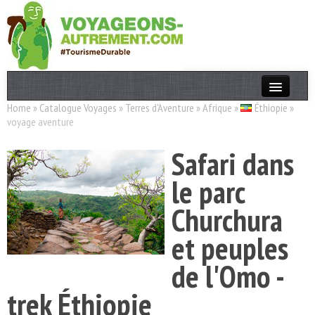
Home
»
Catalogue Voyages
»
Terres d'Aventure
»
Afrique
»
Éthiopie
»
Actualités
voyage aventure
T. Responsable
Safari dans
Destinations
le parc
Acteurs
Churchura
Thèmes
et peuples
OK
de l'Omo -
trek Éthiopie