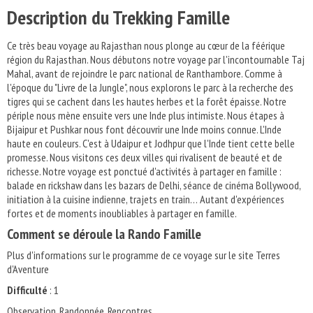
Description du Trekking Famille
Ce très beau voyage au Rajasthan nous plonge au cœur de la féérique
région du Rajasthan. Nous débutons notre voyage par l'incontournable Taj
Mahal, avant de rejoindre le parc national de Ranthambore. Comme à
l'époque du "Livre de la Jungle", nous explorons le parc à la recherche des
tigres qui se cachent dans les hautes herbes et la forêt épaisse. Notre
périple nous mène ensuite vers une Inde plus intimiste. Nous étapes à
Bijaipur et Pushkar nous font découvrir une Inde moins connue. L'Inde
haute en couleurs. C'est à Udaipur et Jodhpur que l'Inde tient cette belle
promesse. Nous visitons ces deux villes qui rivalisent de beauté et de
richesse. Notre voyage est ponctué d'activités à partager en famille :
balade en rickshaw dans les bazars de Delhi, séance de cinéma Bollywood,
initiation à la cuisine indienne, trajets en train… Autant d'expériences
fortes et de moments inoubliables à partager en famille.
Comment se déroule la Rando Famille
Plus d'informations sur le programme de ce voyage sur le site Terres
d'Aventure
Difficulté
: 1
Observation, Randonnée, Rencontres