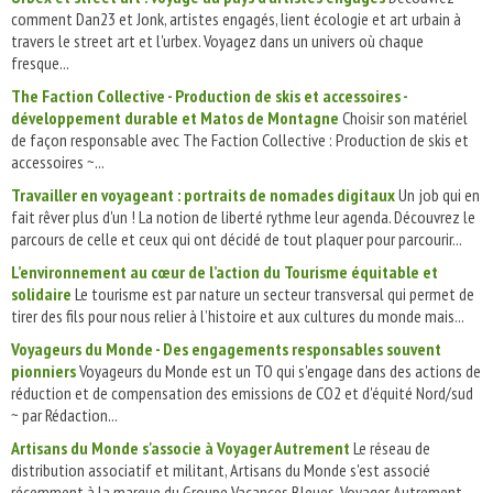
comment Dan23 et Jonk, artistes engagés, lient écologie et art urbain à
travers le street art et l'urbex. Voyagez dans un univers où chaque
fresque...
The Faction Collective - Production de skis et accessoires -
développement durable et Matos de Montagne
Choisir son matériel
de façon responsable avec The Faction Collective : Production de skis et
accessoires ~...
Travailler en voyageant : portraits de nomades digitaux
Un job qui en
fait rêver plus d'un ! La notion de liberté rythme leur agenda. Découvrez le
parcours de celle et ceux qui ont décidé de tout plaquer pour parcourir...
L’environnement au cœur de l’action du Tourisme équitable et
solidaire
Le tourisme est par nature un secteur transversal qui permet de
tirer des fils pour nous relier à l’histoire et aux cultures du monde mais...
Voyageurs du Monde - Des engagements responsables souvent
pionniers
Voyageurs du Monde est un TO qui s'engage dans des actions de
réduction et de compensation des emissions de CO2 et d'équité Nord/sud
~ par Rédaction...
Artisans du Monde s'associe à Voyager Autrement
Le réseau de
distribution associatif et militant, Artisans du Monde s'est associé
récemment à la marque du Groupe Vacances Bleues, Voyager Autrement