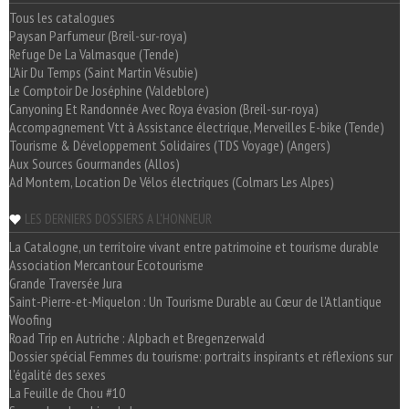
Tous les catalogues
Paysan Parfumeur (Breil-sur-roya)
Refuge De La Valmasque (Tende)
L'Air Du Temps (Saint Martin Vésubie)
Le Comptoir De Joséphine (Valdeblore)
Canyoning Et Randonnée Avec Roya évasion (Breil-sur-roya)
Accompagnement Vtt à Assistance électrique, Merveilles E-bike (Tende)
Tourisme & Développement Solidaires (TDS Voyage) (Angers)
Aux Sources Gourmandes (Allos)
Ad Montem, Location De Vélos électriques (Colmars Les Alpes)
LES DERNIERS DOSSIERS A L'HONNEUR
La Catalogne, un territoire vivant entre patrimoine et tourisme durable
Association Mercantour Ecotourisme
Grande Traversée Jura
Saint-Pierre-et-Miquelon : Un Tourisme Durable au Cœur de l'Atlantique
Woofing
Road Trip en Autriche : Alpbach et Bregenzerwald
Dossier spécial Femmes du tourisme: portraits inspirants et réflexions sur
l'égalité des sexes
La Feuille de Chou #10