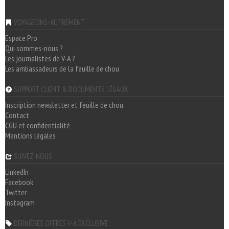
VOYAGEONS-AUTREMENT
Espace Pro
Qui sommes-nous ?
Les journalistes de V-A ?
Les ambassadeurs de la feuille de chou
SUPPORT CLIENT & DOCUMENTS LÉGAUX
Inscription newsletter et feuille de chou
Contact
CGU et confidentialité
Mentions légales
SUIVEZ-NOUS
LinkedIn
Facebook
Twitter
Instagram
DERNIÈRES OFFRES V-A EXCLUSIVE