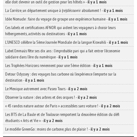
elle doit devenir un outil de gestion pour les hôtels »
-
il y a 1 mois
La Corrèze, un département unique à (re)découvrir absolument !
-
il y a 1 mois
Idée Nomade : faire du voyage de groupe une expérience humaine
-
il y a 1 mois
Ces labels et certifications AFNOR qui aident les voyageurs à choisir leurs
hébergements, activités ou destinations
-
il y a 1 mois
L’UNESCO célèbre la 5ème Journée Mondiale de la langue Kiswahili
-
il y a 1 mois
Label Emmaüs fête ses dix ans : l’improbable pari qui a fait entrer l’économie
solidaire dans l’ère du numérique
-
il y a 1 mois
Les Trophées Horizons reviennent pour une 5ème édition
-
il y a 1 mois
Detour Odyssey : des voyages bas carbone où l’expérience l’emporte sur la
destination
-
il y a 1 mois
Le Mexique autrement avec Paseo Tours
-
il y a 2 mois
Observer la nature : des arbres et des orques !
-
il y a 2 mois
« 45 randos nature autour de Paris » accessibles sans voiture !
-
il y a 2 mois
Les BTS de La Baule et de Toulouse remportent la deuxième édition du défi
étudiants « Arts et Vie »
-
il y a 2 mois
Le modèle GreenGo : moins de carbone, plus de plaisir !
-
il y a 2 mois