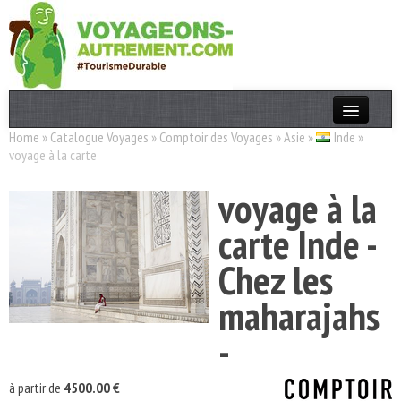
Home
»
Catalogue Voyages
»
Comptoir des Voyages
»
Asie
»
Inde
»
Actualités
voyage à la carte
T. Responsable
voyage à la
Destinations
carte Inde -
Acteurs
Chez les
Thèmes
maharajahs
OK
-
à partir de
4500.00 €