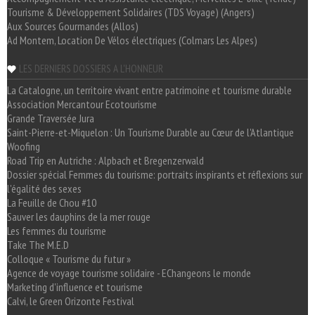
Tourisme & Développement Solidaires (TDS Voyage) (Angers)
Aux Sources Gourmandes (Allos)
Ad Montem, Location De Vélos électriques (Colmars Les Alpes)
LES DERNIERS DOSSIERS A L'HONNEUR
La Catalogne, un territoire vivant entre patrimoine et tourisme durable
Association Mercantour Ecotourisme
Grande Traversée Jura
Saint-Pierre-et-Miquelon : Un Tourisme Durable au Cœur de l'Atlantique
Woofing
Road Trip en Autriche : Alpbach et Bregenzerwald
Dossier spécial Femmes du tourisme: portraits inspirants et réflexions sur
l'égalité des sexes
La Feuille de Chou #10
Sauver les dauphins de la mer rouge
Les femmes du tourisme
Take The M.E.D
Colloque « Tourisme du futur »
Agence de voyage tourisme solidaire - EChangeons le monde
Marketing d'influence et tourisme
Calvi, le Green Orizonte Festival