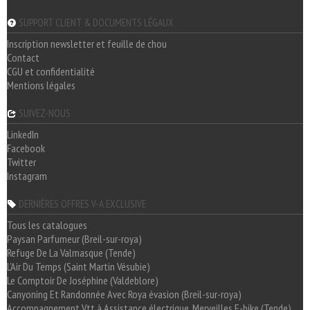
SUPPORT CLIENT & DOCUMENTS LÉGAUX
Inscription newsletter et feuille de chou
Contact
CGU et confidentialité
Mentions légales
SUIVEZ-NOUS
LinkedIn
Facebook
Twitter
Instagram
DERNIÈRES OFFRES V-A EXCLUSIVE
Tous les catalogues
Paysan Parfumeur (Breil-sur-roya)
Refuge De La Valmasque (Tende)
L'Air Du Temps (Saint Martin Vésubie)
Le Comptoir De Joséphine (Valdeblore)
Canyoning Et Randonnée Avec Roya évasion (Breil-sur-roya)
Accompagnement Vtt à Assistance électrique, Merveilles E-bike (Tende)