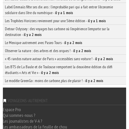
Label Emmaüs fête ses dix ans : l’improbable pari qui a fait entrer l’économie
solidaire dans l’ère du numérique
-
il y a 1 mois
Les Trophées Horizons reviennent pour une 5ème édition
-
il y a 1 mois
Detour Odyssey : des voyages bas carbone où l’expérience l’emporte sur la
destination
-
il y a 2 mois
Le Mexique autrement avec Paseo Tours
-
il y a 2 mois
Observer la nature : des arbres et des orques !
-
il y a 2 mois
« 45 randos nature autour de Paris » accessibles sans voiture !
-
il y a 2 mois
Les BTS de La Baule et de Toulouse remportent la deuxième édition du défi
étudiants « Arts et Vie »
-
il y a 2 mois
Le modèle GreenGo : moins de carbone, plus de plaisir !
-
il y a 2 mois
VOYAGEONS-AUTREMENT
Espace Pro
Qui sommes-nous ?
Les journalistes de V-A ?
Les ambassadeurs de la feuille de chou