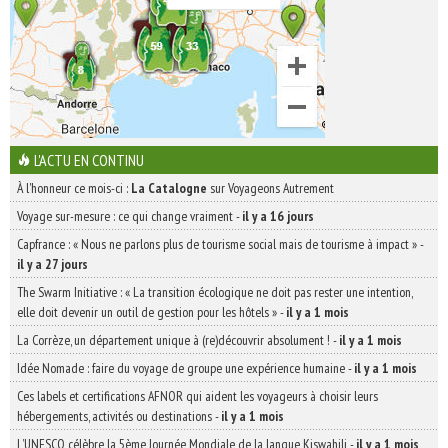
L'ACTU EN CONTINU
À l'honneur ce mois-ci :
La Catalogne
sur Voyageons Autrement
Voyage sur-mesure : ce qui change vraiment
-
il y a 16 jours
Capfrance : « Nous ne parlons plus de tourisme social mais de tourisme à impact »
-
il y a 27 jours
The Swarm Initiative : « La transition écologique ne doit pas rester une intention,
elle doit devenir un outil de gestion pour les hôtels »
-
il y a 1 mois
La Corrèze, un département unique à (re)découvrir absolument !
-
il y a 1 mois
Idée Nomade : faire du voyage de groupe une expérience humaine
-
il y a 1 mois
Ces labels et certifications AFNOR qui aident les voyageurs à choisir leurs
hébergements, activités ou destinations
-
il y a 1 mois
L’UNESCO célèbre la 5ème Journée Mondiale de la langue Kiswahili
-
il y a 1 mois