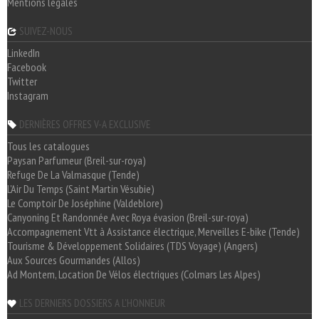
Mentions légales
SUIVEZ-NOUS
LinkedIn
Facebook
Twitter
Instagram
DERNIÈRES OFFRES V-A EXCLUSIVE
Tous les catalogues
Paysan Parfumeur (Breil-sur-roya)
Refuge De La Valmasque (Tende)
L'Air Du Temps (Saint Martin Vésubie)
Le Comptoir De Joséphine (Valdeblore)
Canyoning Et Randonnée Avec Roya évasion (Breil-sur-roya)
Accompagnement Vtt à Assistance électrique, Merveilles E-bike (Tende)
Tourisme & Développement Solidaires (TDS Voyage) (Angers)
Aux Sources Gourmandes (Allos)
Ad Montem, Location De Vélos électriques (Colmars Les Alpes)
LES DERNIERS DOSSIERS A L'HONNEUR