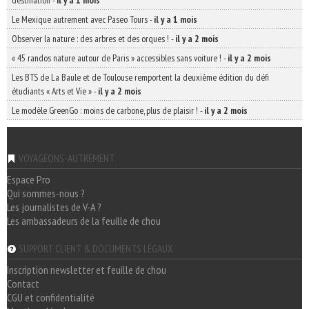
destination
-
il y a 1 mois
Le Mexique autrement avec Paseo Tours
-
il y a 1 mois
Observer la nature : des arbres et des orques !
-
il y a 2 mois
« 45 randos nature autour de Paris » accessibles sans voiture !
-
il y a 2 mois
Les BTS de La Baule et de Toulouse remportent la deuxième édition du défi
étudiants « Arts et Vie »
-
il y a 2 mois
Le modèle GreenGo : moins de carbone, plus de plaisir !
-
il y a 2 mois
VOYAGEONS-AUTREMENT
Espace Pro
Qui sommes-nous ?
Les journalistes de V-A ?
Les ambassadeurs de la feuille de chou
SUPPORT CLIENT & DOCUMENTS LÉGAUX
Inscription newsletter et feuille de chou
Contact
CGU et confidentialité