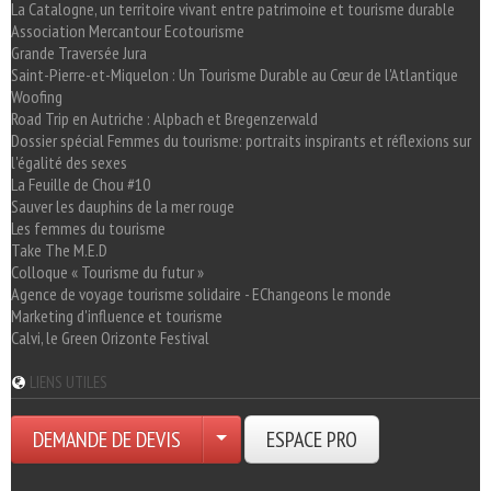
La Catalogne, un territoire vivant entre patrimoine et tourisme durable
Association Mercantour Ecotourisme
Grande Traversée Jura
Saint-Pierre-et-Miquelon : Un Tourisme Durable au Cœur de l'Atlantique
Woofing
Road Trip en Autriche : Alpbach et Bregenzerwald
Dossier spécial Femmes du tourisme: portraits inspirants et réflexions sur
l'égalité des sexes
La Feuille de Chou #10
Sauver les dauphins de la mer rouge
Les femmes du tourisme
Take The M.E.D
Colloque « Tourisme du futur »
Agence de voyage tourisme solidaire - EChangeons le monde
Marketing d'influence et tourisme
Calvi, le Green Orizonte Festival
LIENS UTILES
DEMANDE DE DEVIS
ESPACE PRO