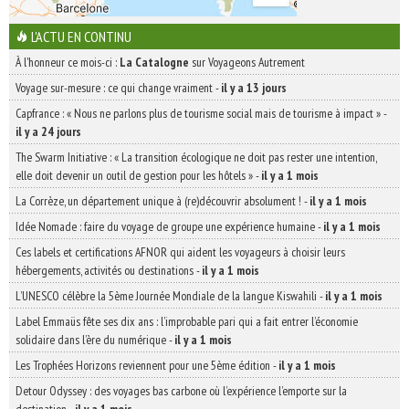
L'ACTU EN CONTINU
À l'honneur ce mois-ci :
La Catalogne
sur Voyageons Autrement
Voyage sur-mesure : ce qui change vraiment
-
il y a 13 jours
Capfrance : « Nous ne parlons plus de tourisme social mais de tourisme à impact »
-
il y a 24 jours
The Swarm Initiative : « La transition écologique ne doit pas rester une intention,
elle doit devenir un outil de gestion pour les hôtels »
-
il y a 1 mois
La Corrèze, un département unique à (re)découvrir absolument !
-
il y a 1 mois
Idée Nomade : faire du voyage de groupe une expérience humaine
-
il y a 1 mois
Ces labels et certifications AFNOR qui aident les voyageurs à choisir leurs
hébergements, activités ou destinations
-
il y a 1 mois
L’UNESCO célèbre la 5ème Journée Mondiale de la langue Kiswahili
-
il y a 1 mois
Label Emmaüs fête ses dix ans : l’improbable pari qui a fait entrer l’économie
solidaire dans l’ère du numérique
-
il y a 1 mois
Les Trophées Horizons reviennent pour une 5ème édition
-
il y a 1 mois
Detour Odyssey : des voyages bas carbone où l’expérience l’emporte sur la