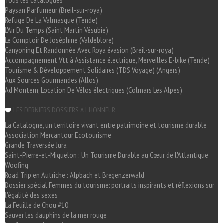
Paysan Parfumeur (Breil-sur-roya)
Refuge De La Valmasque (Tende)
L'Air Du Temps (Saint Martin Vésubie)
Le Comptoir De Joséphine (Valdeblore)
Canyoning Et Randonnée Avec Roya évasion (Breil-sur-roya)
Accompagnement Vtt à Assistance électrique, Merveilles E-bike (Tende)
Tourisme & Développement Solidaires (TDS Voyage) (Angers)
Aux Sources Gourmandes (Allos)
Ad Montem, Location De Vélos électriques (Colmars Les Alpes)
LES DERNIERS DOSSIERS A L'HONNEUR
La Catalogne, un territoire vivant entre patrimoine et tourisme durable
Association Mercantour Ecotourisme
Grande Traversée Jura
Saint-Pierre-et-Miquelon : Un Tourisme Durable au Cœur de l'Atlantique
Woofing
Road Trip en Autriche : Alpbach et Bregenzerwald
Dossier spécial Femmes du tourisme: portraits inspirants et réflexions sur
l'égalité des sexes
La Feuille de Chou #10
Sauver les dauphins de la mer rouge