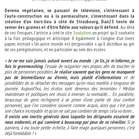
Devenu végétarien, se passant de télévision, s’intéressant à
l’auto-construction ou à la permaculture, s’investissant dans la
création d’un tiers-lieu à côté de Strasbourg, Dan23 tente de
semer des graines et d’être fidèle aux valeurs qu’il défend.
Au-delà
de ses fresques, l’artiste a créé le site
Soulution
, un projet qu’il souhaite
à la fois pédagogique et artistique. Il également à l’origine d’un livret
papier, intitulé « Un autre monde est (im)possible », qu’il distribue au gré
de ses pérégrinations, et en particulier au sein des écoles.
«
Je ne me suis jamais autant ouvert au monde : je lis, je m’informe, je
fuis le greenwashing
. J’essaie de vulgariser mes propos afin de toucher le
plus de personnes possibles.
Je réalise souvent que les gens ne manquent
pas de bienveillance ou d’envie, mais plutôt d’informations
et de
possibilités de se détacher des messages qu’on nous martèle à longueur de
journée. Aujourd’hui, les écolos sont devenus des terroristes ! Médias
mainstream et politiques ont réussi à inverser la normalité… En parallèle,
beaucoup de gens rechignent à se priver d’une partie de leur confort
personnel, que l’on considère souvent comme acquis, alors que c’est juste
une chance incroyable et qu’on ne sait pas combien de temps cela va durer…
Il existe une inertie générale dans laquelle les dirigeants essaient de
nous endormir, et qui convient à beaucoup par peur de se réveiller.
Si je
parviens, à ma toute petite échelle, à faire réagir quelques personnes, c’est
déjà formidable ! »