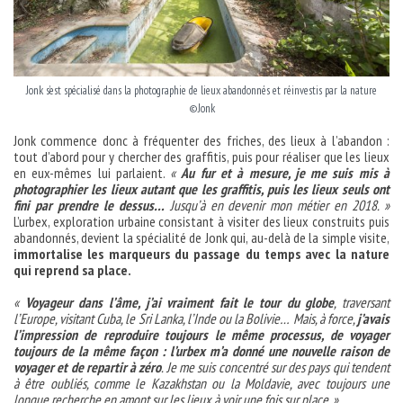
Jonk s’est spécialisé dans la photographie de lieux abandonnés et réinvestis par la nature
©Jonk
Jonk commence donc à fréquenter des friches, des lieux à l’abandon :
tout d’abord pour y chercher des graffitis, puis pour réaliser que les lieux
en eux-mêmes lui parlaient.
«
Au fur et à mesure, je me suis mis à
photographier les lieux autant que les graffitis, puis les lieux seuls ont
fini par prendre le dessus…
Jusqu’à en devenir mon métier en 2018. »
L’urbex, exploration urbaine consistant à visiter des lieux construits puis
abandonnés, devient la spécialité de Jonk qui, au-delà de la simple visite,
immortalise les marqueurs du passage du temps avec la nature
qui reprend sa place.
«
Voyageur dans l’âme, j’ai vraiment fait le tour du globe
, traversant
l’Europe, visitant Cuba, le Sri Lanka, l’Inde ou la Bolivie… Mais, à force,
j’avais
l’impression de reproduire toujours le même processus, de voyager
toujours de la même façon : l’urbex m’a donné une nouvelle raison de
voyager et de repartir à zéro
. Je me suis concentré sur des pays qui tendent
à être oubliés, comme le Kazakhstan ou la Moldavie, avec toujours une
longue recherche en amont sur les lieux à voir une fois sur place. »