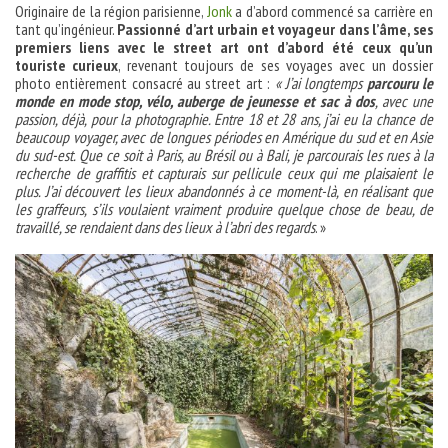
Originaire de la région parisienne,
Jonk
a d’abord commencé sa carrière en
tant qu’ingénieur.
Passionné d’art urbain et voyageur dans l’âme, ses
premiers liens avec le street art ont d’abord été ceux qu’un
touriste curieux
, revenant toujours de ses voyages avec un dossier
photo entièrement consacré au street art :
« J’ai longtemps
parcouru le
monde en mode stop, vélo, auberge de jeunesse et sac à dos
, avec une
passion, déjà, pour la photographie. Entre 18 et 28 ans, j’ai eu la chance de
beaucoup voyager, avec de longues périodes en Amérique du sud et en Asie
du sud-est. Que ce soit à Paris, au Brésil ou à Bali, je parcourais les rues à la
recherche de graffitis et capturais sur pellicule ceux qui me plaisaient le
plus. J’ai découvert les lieux abandonnés à ce moment-là, en réalisant que
les graffeurs, s’ils voulaient vraiment produire quelque chose de beau, de
travaillé, se rendaient dans des lieux à l’abri des regards
. »