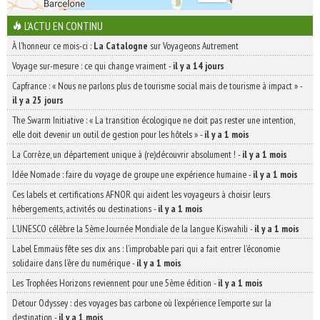
L'ACTU EN CONTINU
À l'honneur ce mois-ci :
La Catalogne
sur Voyageons Autrement
Voyage sur-mesure : ce qui change vraiment
-
il y a 14 jours
Capfrance : « Nous ne parlons plus de tourisme social mais de tourisme à impact »
-
il y a 25 jours
The Swarm Initiative : « La transition écologique ne doit pas rester une intention,
elle doit devenir un outil de gestion pour les hôtels »
-
il y a 1 mois
La Corrèze, un département unique à (re)découvrir absolument !
-
il y a 1 mois
Idée Nomade : faire du voyage de groupe une expérience humaine
-
il y a 1 mois
Ces labels et certifications AFNOR qui aident les voyageurs à choisir leurs
hébergements, activités ou destinations
-
il y a 1 mois
L’UNESCO célèbre la 5ème Journée Mondiale de la langue Kiswahili
-
il y a 1 mois
Label Emmaüs fête ses dix ans : l’improbable pari qui a fait entrer l’économie
solidaire dans l’ère du numérique
-
il y a 1 mois
Les Trophées Horizons reviennent pour une 5ème édition
-
il y a 1 mois
Detour Odyssey : des voyages bas carbone où l’expérience l’emporte sur la
destination
-
il y a 1 mois