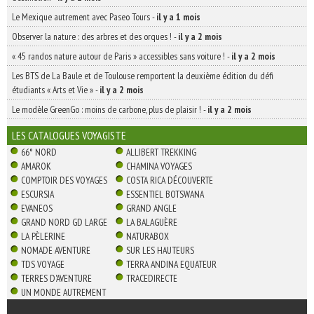
Le Mexique autrement avec Paseo Tours
-
il y a 1 mois
Observer la nature : des arbres et des orques !
-
il y a 2 mois
« 45 randos nature autour de Paris » accessibles sans voiture !
-
il y a 2 mois
Les BTS de La Baule et de Toulouse remportent la deuxième édition du défi
étudiants « Arts et Vie »
-
il y a 2 mois
Le modèle GreenGo : moins de carbone, plus de plaisir !
-
il y a 2 mois
LES CATALOGUES VOYAGISTE
66° NORD
ALLIBERT TREKKING
AMAROK
CHAMINA VOYAGES
COMPTOIR DES VOYAGES
COSTA RICA DÉCOUVERTE
ESCURSIA
ESSENTIEL BOTSWANA
EVANEOS
GRAND ANGLE
GRAND NORD GD LARGE
LA BALAGUÈRE
LA PÈLERINE
NATURABOX
NOMADE AVENTURE
SUR LES HAUTEURS
TDS VOYAGE
TERRA ANDINA EQUATEUR
TERRES D'AVENTURE
TRACEDIRECTE
UN MONDE AUTREMENT