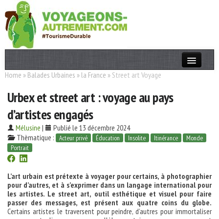
Home
»
Balades Urbaines
»
la France
»
Street art Voyage
Actualités
Urbex et street art : voyage au pays
T. Responsable
d’artistes engagés
Destinations
Mélusine
|
Publié le 13 décembre 2024
Acteurs
Thèmatique :
Acteur privé
Éducation
Insolite
Itinérance
Monde
Portrait
Thèmes
L’art urbain est prétexte à voyager pour certains, à photographier
OK
pour d’autres, et à s’exprimer dans un langage international pour
les artistes. Le street art, outil esthétique et visuel pour faire
passer des messages, est présent aux quatre coins du globe.
Certains artistes le traversent pour peindre, d’autres pour immortaliser