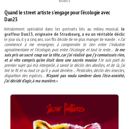
©Dan23
Quand le street artiste s’engage pour l’écologie
avec
Dan23
Initialement spécialisé dans les portraits liés au milieu musical,
le
graffeur Dan23, originaire de Strasbourg, a eu un véritable déclic
le jour où, il y a cinq ans, son fils décide de ne plus manger de viande :
« J’ai
commencé à me renseigner, à comprendre le lien entre l’industrie
agroalimentaire et l’écologie, puis entre l’écologie et tout le reste…
Je me
suis pris un sacré coup sur la tête, car j’ai réalisé que j’y connaissais rien,
et ai vite compris qu’on était dans une sacrée mouise !
Je suis parti du
premier sujet qui m’a interpellé, à savoir le déclin des abeilles, et de là, j’ai
tiré le fil et vu tout ce qu’il y avait derrière… Pesticides, déclin des insectes,
disparition des espèces…
N’ayant pas voulu sombrer dans l’éco-anxiété,
j’ai décidé d’agir, à ma manière.
«