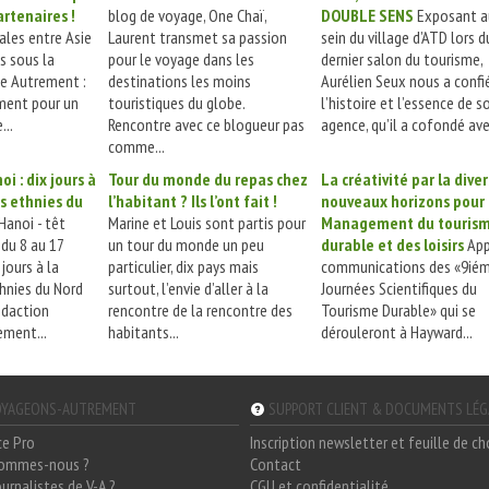
rtenaires !
blog de voyage, One Chaï,
DOUBLE SENS
Exposant a
ales entre Asie
Laurent transmet sa passion
sein du village d’ATD lors d
s sous la
pour le voyage dans les
dernier salon du tourisme,
e Autrement :
destinations les moins
Aurélien Seux nous a confi
ment pour un
touristiques du globe.
l’histoire et l’essence de s
...
Rencontre avec ce blogueur pas
agence, qu’il a cofondé avec
comme...
i : dix jours à
Tour du monde du repas chez
La créativité par la diver
s ethnies du
l’habitant ? Ils l’ont fait !
nouveaux horizons pour 
Hanoi - têt
Marine et Louis sont partis pour
Management du touris
 du 8 au 17
un tour du monde un peu
durable et des loisirs
App
 jours à la
particulier, dix pays mais
communications des «9ié
hnies du Nord
surtout, l’envie d’aller à la
Journées Scientifiques du
édaction
rencontre de la rencontre des
Tourisme Durable» qui se
ment...
habitants...
dérouleront à Hayward...
YAGEONS-AUTREMENT
SUPPORT CLIENT & DOCUMENTS LÉ
ce Pro
Inscription newsletter et feuille de c
sommes-nous ?
Contact
ournalistes de V-A ?
CGU et confidentialité