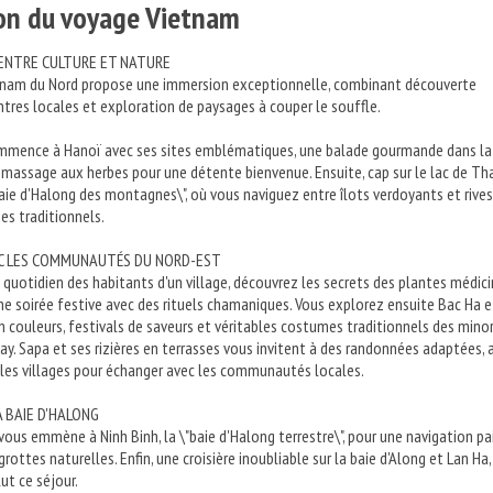
ion du voyage Vietnam
ENTRE CULTURE ET NATURE
ietnam du Nord propose une immersion exceptionnelle, combinant découverte
ontres locales et exploration de paysages à couper le souffle.
mmence à Hanoï avec ses sites emblématiques, une balade gourmande dans la
un massage aux herbes pour une détente bienvenue. Ensuite, cap sur le lac de Th
ie d'Halong des montagnes\", où vous naviguez entre îlots verdoyants et rives
es traditionnels.
C LES COMMUNAUTÉS DU NORD-EST
 quotidien des habitants d'un village, découvrez les secrets des plantes médic
une soirée festive avec des rituels chamaniques. Vous explorez ensuite Bac Ha e
 couleurs, festivals de saveurs et véritables costumes traditionnels des minor
y. Sapa et ses rizières en terrasses vous invitent à des randonnées adaptées, 
les villages pour échanger avec les communautés locales.
A BAIE D'HALONG
vous emmène à Ninh Binh, la \"baie d'Halong terrestre\", pour une navigation pa
 grottes naturelles. Enfin, une croisière inoubliable sur la baie d'Along et Lan Ha,
ut ce séjour.