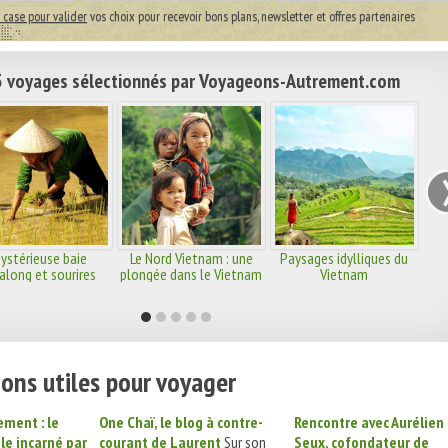
 case pour valider
vos choix pour recevoir bons plans, newsletter et offres partenaires
 voyages sélectionnés par Voyageons-Autrement.com
ystérieuse baie
Le Nord Vietnam : une
Paysages idylliques du
along et sourires
plongée dans le Vietnam
Vietnam
d'Angkor
traditionnel au quotidien
ons utiles pour voyager
ment : le
One Chaï, le blog à contre-
Rencontre avec Aurélien
le incarné par
courant de Laurent
Sur son
Seux, cofondateur de