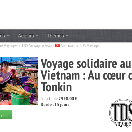
ons
Acteurs
Thèmes
ue Voyages
»
TDS Voyage
»
Asie
»
Vietnam
»
TDS Voyage
Voyage solidaire au
Vietnam : Au cœur 
Tonkin
à partir de
2990.00 €
Durée : 15 jours
oyage