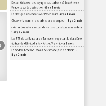
Detour Odyssey : des voyages bas carbone où l’expérience
l’emporte sur la destination
-
il y a 1 mois
Le Mexique autrement avec Paseo Tours
-
il y a 1 mois
Observer la nature : des arbres et des orques !
-
il y a 2 mois
« 45 randos nature autour de Paris » accessibles sans voiture
!
-
il y a 2 mois
›
Les BTS de La Baule et de Toulouse remportent la deuxième
édition du défi étudiants « Arts et Vie »
-
il y a 2 mois
Le modèle GreenGo : moins de carbone, plus de plaisir !
-
il y a 2 mois