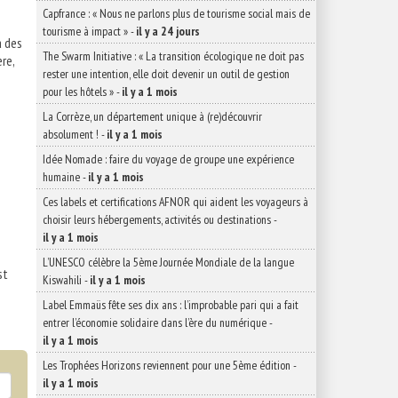
Capfrance : « Nous ne parlons plus de tourisme social mais de
tourisme à impact »
-
il y a 24 jours
à des
The Swarm Initiative : « La transition écologique ne doit pas
re,
rester une intention, elle doit devenir un outil de gestion
pour les hôtels »
-
il y a 1 mois
La Corrèze, un département unique à (re)découvrir
absolument !
-
il y a 1 mois
Idée Nomade : faire du voyage de groupe une expérience
humaine
-
il y a 1 mois
Ces labels et certifications AFNOR qui aident les voyageurs à
choisir leurs hébergements, activités ou destinations
-
il y a 1 mois
L’UNESCO célèbre la 5ème Journée Mondiale de la langue
st
Kiswahili
-
il y a 1 mois
Label Emmaüs fête ses dix ans : l’improbable pari qui a fait
entrer l’économie solidaire dans l’ère du numérique
-
il y a 1 mois
Les Trophées Horizons reviennent pour une 5ème édition
-
il y a 1 mois