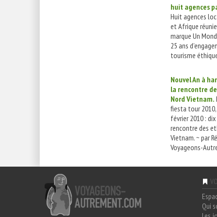
huit agences pa
Huit agences loc
et Afrique réunie
marque Un Mond
25 ans d’engage
tourisme éthique
Nouvel An à hano
la rencontre de
Nord Vietnam.
fiesta tour 2010,
février 2010 : dix
rencontre des et
Vietnam. ~ par R
Voyageons-Autre
VO
Espa
Qui 
Les j