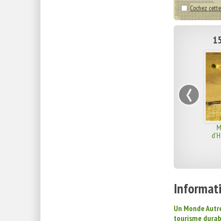
Cochez cette
15
‹
M
d'H
Informati
Un Monde Autre
tourisme durab