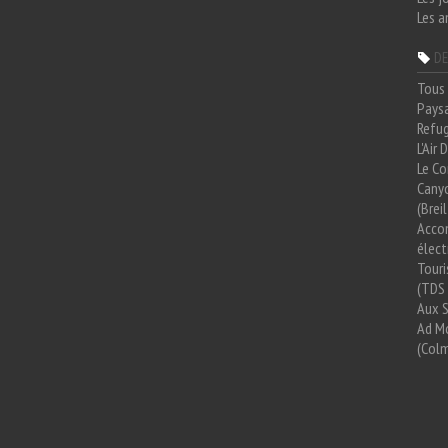
Les a
DE
Tous 
Paysa
Refug
L'Air
Le Co
Cany
(Brei
Acco
élect
Tour
(TDS 
Aux 
Ad Mo
(Colm