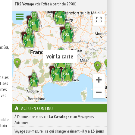
TDS Voyage
voir l'offre à partir de 2990€
ac Ba,
voir la carte
inales
t ses
ités
avec
L'ACTU EN CONTINU
À l'honneur ce mois-ci :
La Catalogne
sur Voyageons
isible
Autrement
 loin
Voyage sur-mesure : ce qui change vraiment
-
il y a 13 jours