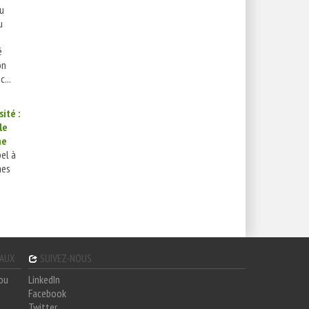
u
u
é
on
...
sité :
le
me
el à
mes
GAUX
SUIVEZ-NOUS
hou
LinkedIn
Facebook
Twitter