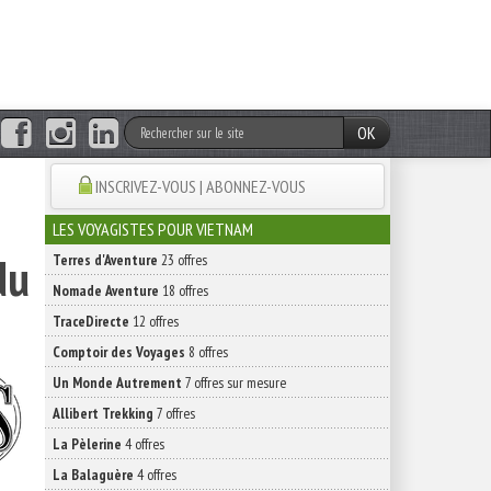
OK
INSCRIVEZ-VOUS | ABONNEZ-VOUS
LES VOYAGISTES POUR VIETNAM
du
Terres d'Aventure
23 offres
Nomade Aventure
18 offres
TraceDirecte
12 offres
Comptoir des Voyages
8 offres
Un Monde Autrement
7 offres sur mesure
Allibert Trekking
7 offres
La Pèlerine
4 offres
La Balaguère
4 offres