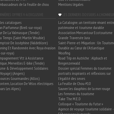
mbassadeurs de la feuille de chou
Mentions légales
RNIÈRES OFFRES V-A EXCLUSIVE
LES DERNIERS DOSSIERS A L'HONNEU
les catalogues
La Catalogne, un territoire vivant entr
n Parfumeur (Breil-sur-roya)
patrimoine et tourisme durable
e De La Valmasque (Tende)
Association Mercantour Ecotourisme
 Du Temps (Saint Martin Vésubie)
Grande Traversée Jura
mptoir De Joséphine (Valdeblore)
Saint-Pierre-et-Miquelon : Un Tourism
oning Et Randonnée Avec Roya évasion
Durable au Cœur de l'Atlantique
l-sur-roya)
Woofing
mpagnement Vtt à Assistance
Road Trip en Autriche : Alpbach et
rique, Merveilles E-bike (Tende)
Bregenzerwald
isme & Développement Solidaires
Dossier spécial Femmes du tourisme:
Voyage) (Angers)
portraits inspirants et réflexions sur
Sources Gourmandes (Allos)
l'égalité des sexes
ntem, Location De Vélos électriques
La Feuille de Chou #10
ars Les Alpes)
Sauver les dauphins de la mer rouge
Les femmes du tourisme
Take The M.E.D
Colloque « Tourisme du futur »
Agence de voyage tourisme solidaire -