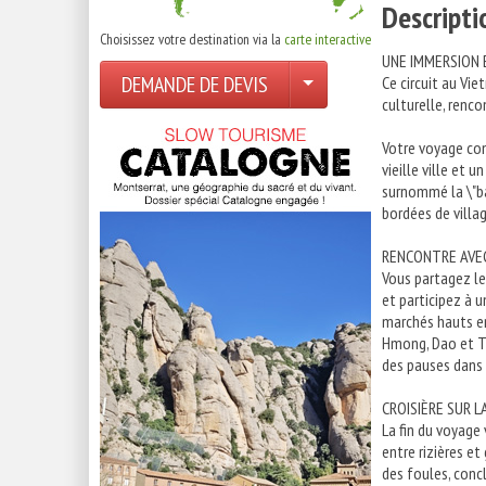
Descript
Choisissez votre destination via la
carte interactive
UNE IMMERSION 
DEMANDE DE DEVIS
Ce circuit au V
culturelle, renc
Votre voyage co
vieille ville et 
surnommé la \"ba
bordées de villag
RENCONTRE AVE
Vous partagez le
et participez à 
marchés hauts en
Hmong, Dao et Ta
des pauses dans 
CROISIÈRE SUR L
La fin du voyage 
entre rizières et
des foules, concl