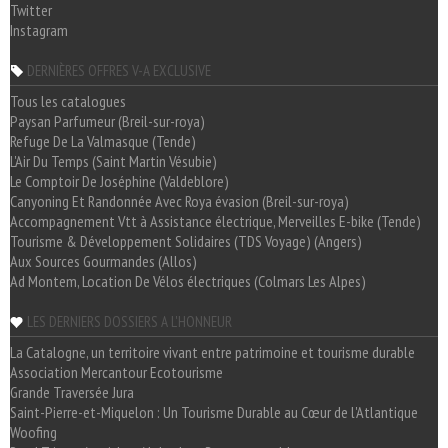
Twitter
Instagram
DERNIÈRES OFFRES V-A EXCLUSIVE
Tous les catalogues
Paysan Parfumeur (Breil-sur-roya)
Refuge De La Valmasque (Tende)
L'Air Du Temps (Saint Martin Vésubie)
Le Comptoir De Joséphine (Valdeblore)
Canyoning Et Randonnée Avec Roya évasion (Breil-sur-roya)
Accompagnement Vtt à Assistance électrique, Merveilles E-bike (Tende)
Tourisme & Développement Solidaires (TDS Voyage) (Angers)
Aux Sources Gourmandes (Allos)
Ad Montem, Location De Vélos électriques (Colmars Les Alpes)
LES DERNIERS DOSSIERS A L'HONNEUR
La Catalogne, un territoire vivant entre patrimoine et tourisme durable
Association Mercantour Ecotourisme
Grande Traversée Jura
Saint-Pierre-et-Miquelon : Un Tourisme Durable au Cœur de l'Atlantique
Woofing