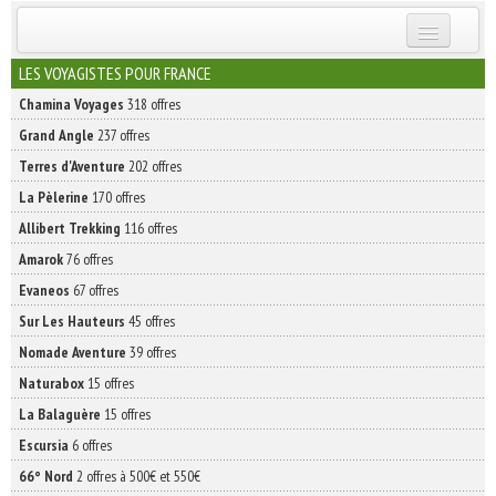
INSCRIVEZ-VOUS | ABONNEZ-VOUS
LES VOYAGISTES POUR FRANCE
Chamina Voyages
318 offres
Grand Angle
237 offres
Terres d'Aventure
202 offres
La Pèlerine
170 offres
Allibert Trekking
116 offres
Amarok
76 offres
Evaneos
67 offres
Sur Les Hauteurs
45 offres
Nomade Aventure
39 offres
Naturabox
15 offres
La Balaguère
15 offres
Escursia
6 offres
66° Nord
2 offres à 500€ et 550€