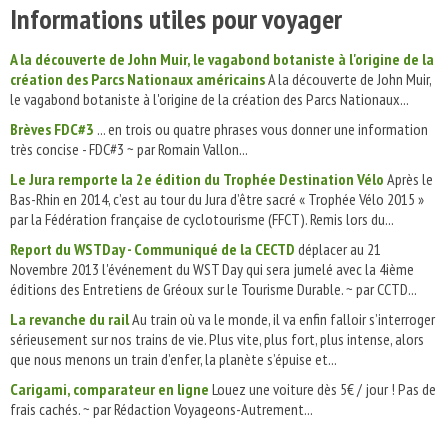
Informations utiles pour voyager
A la découverte de John Muir, le vagabond botaniste à l'origine de la
création des Parcs Nationaux américains
A la découverte de John Muir,
le vagabond botaniste à l'origine de la création des Parcs Nationaux...
Brèves FDC#3
... en trois ou quatre phrases vous donner une information
très concise - FDC#3 ~ par Romain Vallon...
Le Jura remporte la 2e édition du Trophée Destination Vélo
Après le
Bas-Rhin en 2014, c’est au tour du Jura d’être sacré « Trophée Vélo 2015 »
par la Fédération française de cyclotourisme (FFCT). Remis lors du...
Report du WSTDay - Communiqué de la CECTD
déplacer au 21
Novembre 2013 l'événement du WST Day qui sera jumelé avec la 4ième
éditions des Entretiens de Gréoux sur le Tourisme Durable. ~ par CCTD...
La revanche du rail
Au train où va le monde, il va enfin falloir s’interroger
sérieusement sur nos trains de vie. Plus vite, plus fort, plus intense, alors
que nous menons un train d’enfer, la planète s’épuise et...
Carigami, comparateur en ligne
Louez une voiture dès 5€ / jour ! Pas de
frais cachés. ~ par Rédaction Voyageons-Autrement...