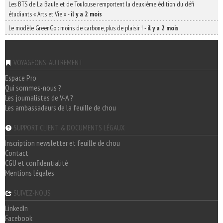
Les BTS de La Baule et de Toulouse remportent la deuxième édition du défi
étudiants « Arts et Vie »
-
il y a 2 mois
Le modèle GreenGo : moins de carbone, plus de plaisir !
-
il y a 2 mois
VOYAGEONS-AUTREMENT
Espace Pro
Qui sommes-nous ?
Les journalistes de V-A ?
Les ambassadeurs de la feuille de chou
SUPPORT CLIENT & DOCUMENTS LÉGAUX
Inscription newsletter et feuille de chou
Contact
CGU et confidentialité
Mentions légales
SUIVEZ-NOUS
LinkedIn
Facebook