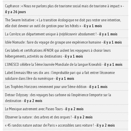
Capfrance : « Nous ne parlons plus de tourisme social mais de tourisme à impact »
-
il y a 26 jours
The Swarm Initiative : « La transition écologique ne doit pas rester une intention,
elle doit devenir un outil de gestion pour les hôtels »
-
il y a 1 mois
La Corrèze, un département unique à (re)découvrir absolument !
-
il y a 1 mois
Idée Nomade : faire du voyage de groupe une expérience humaine
-
il y a 1 mois
Ces labels et certifications AFNOR qui aident les voyageurs à choisir leurs
hébergements, activités ou destinations
-
il y a 1 mois
L’UNESCO célèbre la 5ème Journée Mondiale de la langue Kiswahili
-
il y a 1 mois
Label Emmaüs fête ses dix ans : l’improbable pari qui a fait entrer l’économie
solidaire dans l’ère du numérique
-
il y a 1 mois
Les Trophées Horizons reviennent pour une 5ème édition
-
il y a 1 mois
Detour Odyssey : des voyages bas carbone où l’expérience l’emporte sur la
destination
-
il y a 2 mois
Le Mexique autrement avec Paseo Tours
-
il y a 2 mois
Observer la nature : des arbres et des orques !
-
il y a 2 mois
« 45 randos nature autour de Paris » accessibles sans voiture !
-
il y a 2 mois