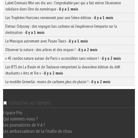
Label Emmaüs fête ses dix ans : l’improbable pari qui a fait entrer l’économie
solidaire dans l’ère du numérique
-
il y a 1 mois
Les Trophées Horizons reviennent pour une 5ème édition
-
il y a 1 mois
Detour Odyssey : des voyages bas carbone où l’expérience l’emporte sur la
destination
-
il y a 1 mois
Le Mexique autrement avec Paseo Tours
-
il y a 1 mois
Observer la nature : des arbres et des orques !
-
il y a 2 mois
« 45 randos nature autour de Paris » accessibles sans voiture !
-
il y a 2 mois
Les BTS de La Baule et de Toulouse remportent la deuxième édition du défi
étudiants « Arts et Vie »
-
il y a 2 mois
Le modèle GreenGo : moins de carbone, plus de plaisir !
-
il y a 2 mois
VOYAGEONS-AUTREMENT
Espace Pro
Qui sommes-nous ?
Les journalistes de V-A ?
Les ambassadeurs de la feuille de chou