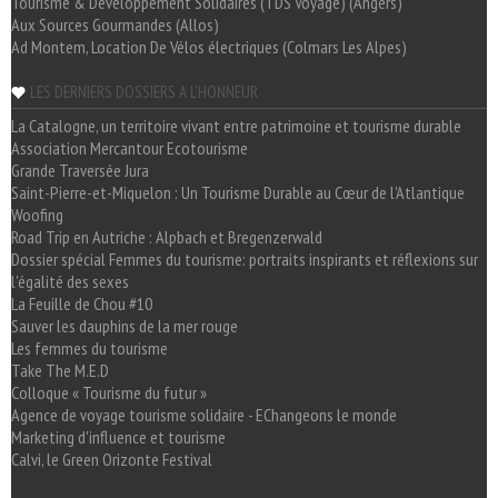
Tourisme & Développement Solidaires (TDS Voyage) (Angers)
Aux Sources Gourmandes (Allos)
Ad Montem, Location De Vélos électriques (Colmars Les Alpes)
LES DERNIERS DOSSIERS A L'HONNEUR
La Catalogne, un territoire vivant entre patrimoine et tourisme durable
Association Mercantour Ecotourisme
Grande Traversée Jura
Saint-Pierre-et-Miquelon : Un Tourisme Durable au Cœur de l'Atlantique
Woofing
Road Trip en Autriche : Alpbach et Bregenzerwald
Dossier spécial Femmes du tourisme: portraits inspirants et réflexions sur
l'égalité des sexes
La Feuille de Chou #10
Sauver les dauphins de la mer rouge
Les femmes du tourisme
Take The M.E.D
Colloque « Tourisme du futur »
Agence de voyage tourisme solidaire - EChangeons le monde
Marketing d'influence et tourisme
Calvi, le Green Orizonte Festival