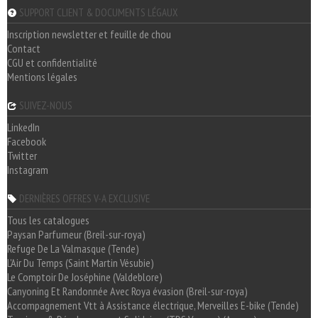
SUPPORT CLIENT & DOCUMENTS LÉGAUX
Inscription newsletter et feuille de chou
Contact
CGU et confidentialité
Mentions légales
SUIVEZ-NOUS
LinkedIn
Facebook
Twitter
Instagram
DERNIÈRES OFFRES V-A EXCLUSIVE
Tous les catalogues
Paysan Parfumeur (Breil-sur-roya)
Refuge De La Valmasque (Tende)
L'Air Du Temps (Saint Martin Vésubie)
Le Comptoir De Joséphine (Valdeblore)
Canyoning Et Randonnée Avec Roya évasion (Breil-sur-roya)
Accompagnement Vtt à Assistance électrique, Merveilles E-bike (Tende)