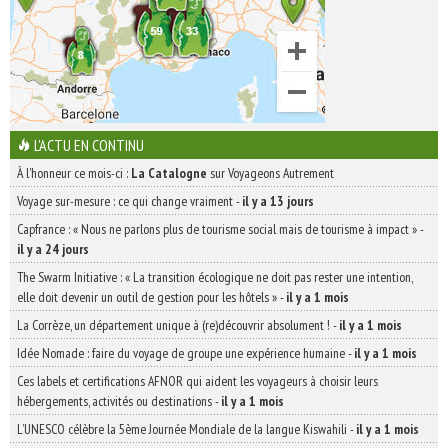
L'ACTU EN CONTINU
À l'honneur ce mois-ci :
La Catalogne
sur Voyageons Autrement
Voyage sur-mesure : ce qui change vraiment
-
il y a 13 jours
Capfrance : « Nous ne parlons plus de tourisme social mais de tourisme à impact »
-
il y a 24 jours
The Swarm Initiative : « La transition écologique ne doit pas rester une intention,
elle doit devenir un outil de gestion pour les hôtels »
-
il y a 1 mois
La Corrèze, un département unique à (re)découvrir absolument !
-
il y a 1 mois
Idée Nomade : faire du voyage de groupe une expérience humaine
-
il y a 1 mois
Ces labels et certifications AFNOR qui aident les voyageurs à choisir leurs
hébergements, activités ou destinations
-
il y a 1 mois
L’UNESCO célèbre la 5ème Journée Mondiale de la langue Kiswahili
-
il y a 1 mois