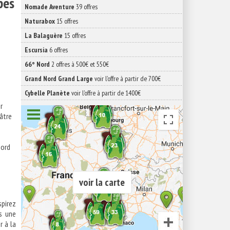
pes
Nomade Aventure
39 offres
Naturabox
15 offres
La Balaguère
15 offres
Escursia
6 offres
66° Nord
2 offres à 500€ et 550€
Grand Nord Grand Large
voir l'offre à partir de 700€
Cybelle Planète
voir l'offre à partir de 1400€
r
âtre
bord
voir la carte
spirez
ns une
r à la