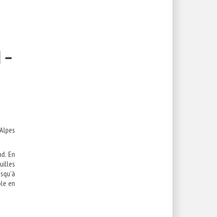
 –
e
 Alpes
nd. En
uilles
usqu’à
ble en