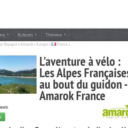
ons
Acteurs
Thèmes
ue Voyages
»
Amarok
»
Europe
»
France
»
L'aventure à vélo :
Les Alpes Française
au bout du guidon -
Amarok France
jours
k