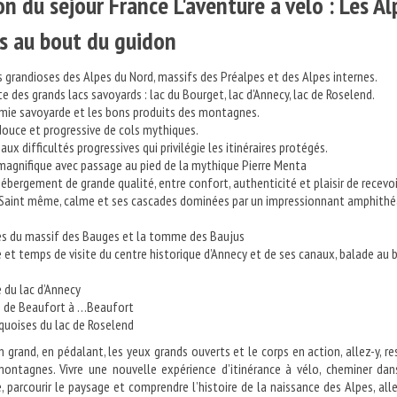
on du séjour France L'aventure à vélo : Les Al
s au bout du guidon
 grandioses des Alpes du Nord, massifs des Préalpes et des Alpes internes.
e des grands lacs savoyards : lac du Bourget, lac d’Annecy, lac de Roselend.
mie savoyarde et les bons produits des montagnes.
douce et progressive de cols mythiques.
 aux difficultés progressives qui privilégie les itinéraires protégés.
agnifique avec passage au pied de la mythique Pierre Menta
hébergement de grande qualité, entre confort, authenticité et plaisir de recevoi
e Saint même, calme et ses cascades dominées par un impressionnant amphithé
es du massif des Bauges et la tomme des Baujus
 et temps de visite du centre historique d’Annecy et de ses canaux, balade au 
 du lac d’Annecy
 de Beaufort à …Beaufort
quoises du lac de Roselend
n grand, en pédalant, les yeux grands ouverts et le corps en action, allez-y, re
montagnes. Vivre une nouvelle expérience d’itinérance à vélo, cheminer da
, parcourir le paysage et comprendre l’histoire de la naissance des Alpes, alle