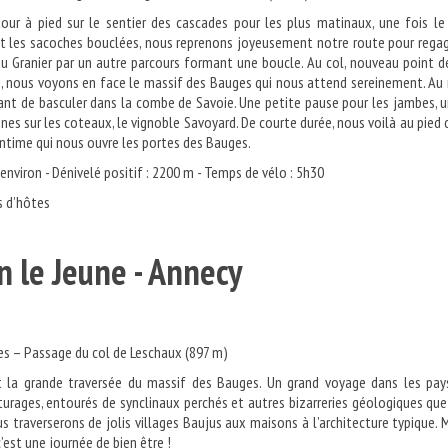
our à pied sur le sentier des cascades pour les plus matinaux, une fois le
et les sacoches bouclées, nous reprenons joyeusement notre route pour rega
u Granier par un autre parcours formant une boucle. Au col, nouveau point d
, nous voyons en face le massif des Bauges qui nous attend sereinement. Au 
ant de basculer dans la combe de Savoie. Une petite pause pour les jambes, 
gnes sur les coteaux, le vignoble Savoyard. De courte durée, nous voilà au pied 
intime qui nous ouvre les portes des Bauges.
environ - Dénivelé positif : 2200 m - Temps de vélo : 5h30
s d’hôtes
illon le Jeune - Anne
s – Passage du col de Leschaux (897 m)
st la grande traversée du massif des Bauges. Un grand voyage dans les pa
âturages, entourés de synclinaux perchés et autres bizarreries géologiques qu
s traverserons de jolis villages Baujus aux maisons à l’architecture typique. 
’est une journée de bien être !