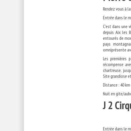
Rendez vous à la 
Entrée dans le m
C’est dans une 
depuis Aix les 
entourés de mont
pays montagnar
omniprésente ave
Les premières p
récompense avec
chartreuse, jusq
Site grandiose e
Distance : 40 km 
Nuit en gite/aub
J 2 Ci
Entrée dans le 