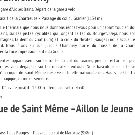
gare d’Aix les Bains. Départ de la gare à vélo.
assif de la Chartreuse – Passage du col du Granier (1134 m)
ville thermale que nous nous donnons rendez-vous pour un départ tout en do
Bains, sur les pistes cyclables qui longent le lac du Bourget. Déjà, nous 
agnes, la dent du Chat (Jura) et la croix du Nivolet (Bauges) nous accueill
d. Nous filons au sud jusqu’à Chambéry porte du massif de la Chart
c la face impressionnante du Granier.
entes apparaissent sur la route du col du Granier, premier effort et pre
 les vues dégagées sur les massifs alentours. Nous basculons dans la se
u’au cirque de Saint-Même (réserve naturelle nationale des Hauts de Chartr
t magique, calme et sérénité.
- Dénivelé positif : 1400 m - Temps de vélo : 4h30
erge
rque de Saint Même –Aillon le Je
massif des Bauges – Passage du col de Marocaz (958m)