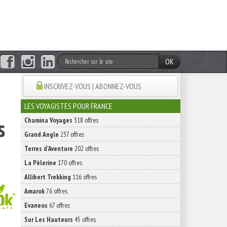
OK
INSCRIVEZ-VOUS | ABONNEZ-VOUS
LES VOYAGISTES POUR FRANCE
s
Chamina Voyages
318 offres
Grand Angle
237 offres
Terres d'Aventure
202 offres
La Pèlerine
170 offres
Allibert Trekking
116 offres
Amarok
76 offres
Evaneos
67 offres
Sur Les Hauteurs
45 offres