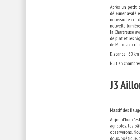
Après un petit t
déjeuner avalé 
nouveau le col d
nouvelle lumière
la Chartreuse av
de plat et les vi
de Marocaz, col 
Distance : 60 km 
Nuit en chambre
J3 A
Massif des Bauge
Aujourd’hui c’e
agricoles, les p
observerons. Nou
doux, poétique, c