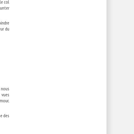
le col
runter
oindre
œur du
e nous
s vues
Amour,
he des