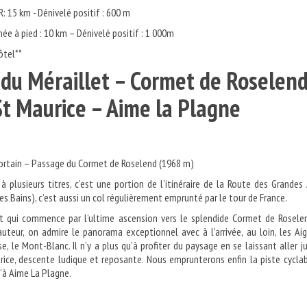
: 15 km - Dénivelé positif : 600 m
ée à pied : 10 km – Dénivelé positif : 1 000m
ôtel**
l du Méraillet – Cormet de Roselend
 St Maurice – Aime la Plagn
ortain – Passage du Cormet de Roselend (1968 m)
 plusieurs titres, c’est une portion de l’itinéraire de la Route des Grandes
es Bains), c’est aussi un col régulièrement emprunté par le tour de France.
rt qui commence par l’ultime ascension vers le splendide Cormet de Rosele
uteur, on admire le panorama exceptionnel avec à l’arrivée, au loin, les Aig
e, le Mont-Blanc. Il n’y a plus qu’à profiter du paysage en se laissant aller j
ice, descente ludique et reposante. Nous emprunterons enfin la piste cycla
u’à Aime La Plagne.