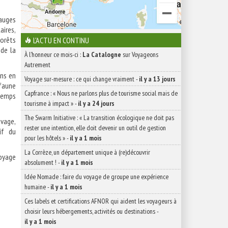
Bauges
aires,
forêts
L'ACTU EN CONTINU
 de la
À l'honneur ce mois-ci :
La Catalogne
sur Voyageons
Autrement
ons en
Voyage sur-mesure : ce qui change vraiment
-
il y a 13 jours
 faune
Capfrance : « Nous ne parlons plus de tourisme social mais de
temps
tourisme à impact »
-
il y a 24 jours
The Swarm Initiative : « La transition écologique ne doit pas
uvage,
rester une intention, elle doit devenir un outil de gestion
if du
pour les hôtels »
-
il y a 1 mois
La Corrèze, un département unique à (re)découvrir
voyage
absolument !
-
il y a 1 mois
Idée Nomade : faire du voyage de groupe une expérience
humaine
-
il y a 1 mois
Ces labels et certifications AFNOR qui aident les voyageurs à
choisir leurs hébergements, activités ou destinations
-
il y a 1 mois