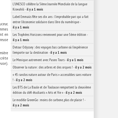
L’UNESCO célèbre la 5ème Journée Mondiale de la langue
Kiswahili
-
il y a 1 mois
Label Emmaüs fête ses dix ans : l’improbable pari qui a fait
entrer l’économie solidaire dans l’ère du numérique
-
uceur,
il y a 1 mois
sommes
ent en
Les Trophées Horizons reviennent pour une 5ème édition
-
reuse
il y a 1 mois
Detour Odyssey : des voyages bas carbone où l’expérience
mière
l’emporte sur la destination
-
il y a 1 mois
crète
Le Mexique autrement avec Paseo Tours
-
il y a 1 mois
euse).
Observer la nature : des arbres et des orques !
-
il y a 2 mois
« 45 randos nature autour de Paris » accessibles sans voiture
!
-
il y a 2 mois
Les BTS de La Baule et de Toulouse remportent la deuxième
une
édition du défi étudiants « Arts et Vie »
-
il y a 2 mois
Le modèle GreenGo : moins de carbone, plus de plaisir !
-
il y a 2 mois