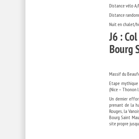
Distance vélo A/R
Distance randonn
Nuit en chalet/h
J6 : Co
Bourg
Massif du Beauf
Etape mythique à
(Nice – Thonon l
Un dernier effo
prenant de la ha
Rouges, la Vanois
Bourg Saint Maur
site propre jusq