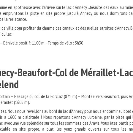
mine en apothéose avec l’arrivée sur le lac d’Annecy…beauté des eaux au mili
 empruntons la piste en site propre jusqu’à Annecy où nous dormirons da
de la résistance.
de ville pour profiter du charme des canaux et des ruelles étroites d’Annecy. 
 du lac.
 – Dénivelé positif: 1100 m - Temps de vélo : 3h30
necy-Beaufort-Col de Méraillet-Lac
Roselend
rtain – Passage du col de la Forclaz (871 m) – Montée vers Beaufort, puis A
éraillet (1605 m).
tes. Nous nous réveillons au bord du lac d’Annecy pour nous endormir au bord 
s à 1600 m d’altitude ! Nous repartons d’Annecy l’urbaine, par la piste qui
lac, avec une vue splendide sur tous les sommets des Aravis. Vous êtes partis p
clable en site propre, à plat, les yeux grands ouverts sur tous les ma