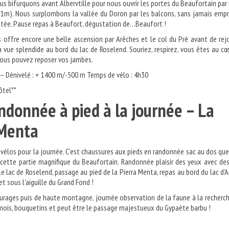
us bifurquons avant Albervtille pour nous ouvrir les portes du Beaufortain par 
71m). Nous surplombons la vallée du Doron par les balcons, sans jamais emp
ntée. Pause repas à Beaufort, dégustation de…Beaufort !
s offre encore une belle ascension par Arêches et le col du Pré avant de rej
a vue splendide au bord du lac de Roselend. Souriez, respirez, vous êtes au c
vous pouvez reposer vos jambes.
 – Dénivelé : + 1400 m/-500 m Temps de vélo : 4h30
ôtel**
andonnée à pied à la journée – La
rra Menta
vélos pour la journée. C’est chaussures aux pieds en randonnée sac au dos qu
 cette partie magnifique du Beaufortain. Randonnée plaisir des yeux avec de
le lac de Roselend, passage au pied de la Pierra Menta, repas au bord du lac d’
et sous l’aiguille du Grand Fond !
rages puis de haute montagne, journée observation de la faune à la recherc
mois, bouquetins et peut être le passage majestueux du Gypaète barbu !