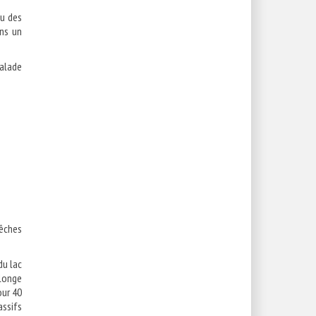
eu des
ns un
Balade
rêches
du lac
 longe
our 40
ssifs