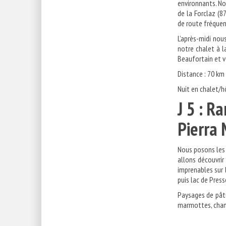
environnants. No
de la Forclaz (8
de route fréque
L’après-midi nou
notre chalet à l
Beaufortain et 
Distance : 70 km
Nuit en chalet/h
J 5 : R
Pie
Nous posons les 
allons découvrir
imprenables sur 
puis lac de Press
Paysages de pâtu
marmottes, cha