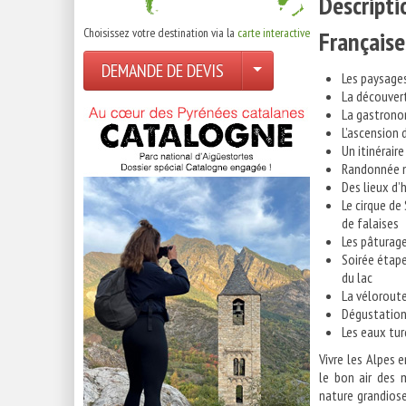
Descripti
Choisissez votre destination via la
carte interactive
Française
DEMANDE DE DEVIS
Les paysages
La découvert
La gastrono
L’ascension 
Un itinéraire
Randonnée m
Des lieux d’
Le cirque d
de falaises
Les pâturag
Soirée étape
du lac
La véloroute
Dégustation
Les eaux tur
Vivre les Alpes e
le bon air des 
nature grandiose