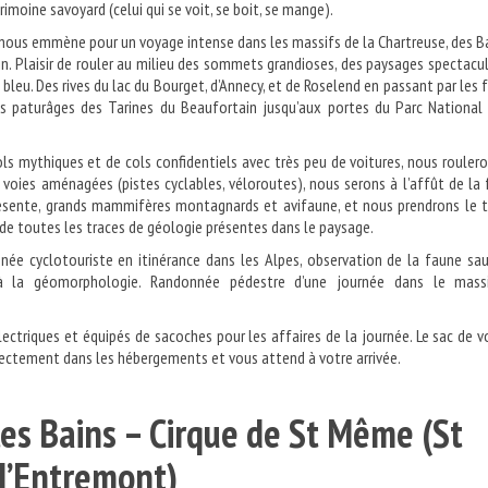
imoine savoyard (celui qui se voit, se boit, se mange).
 nous emmène pour un voyage intense dans les massifs de la Chartreuse, des 
n. Plaisir de rouler au milieu des sommets grandioses, des paysages spectacul
 bleu. Des rives du lac du Bourget, d’Annecy, et de Roselend en passant par les 
es paturâges des Tarines du Beaufortain jusqu’aux portes du Parc National
ls mythiques et de cols confidentiels avec très peu de voitures, nous rouler
 voies aménagées (pistes cyclables, véloroutes), nous serons à l’affût de la
sente, grands mammifères montagnards et avifaune, et nous prendrons le 
 de toutes les traces de géologie présentes dans le paysage.
ée cyclotouriste en itinérance dans les Alpes, observation de la faune sa
n à la géomorphologie. Randonnée pédestre d’une journée dans le mass
lectriques et équipés de sacoches pour les affaires de la journée. Le sac de 
ectement dans les hébergements et vous attend à votre arrivée.
 les Bains – Cirque de St Même (St
e d’Entremont)