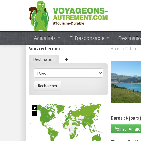
Actualités
T. Responsable
Destinati
Vous recherchez :
Home
»
Catalog
Destination
Rechercher
+
−
Durée : 6 jours 
Voir sur Amaro