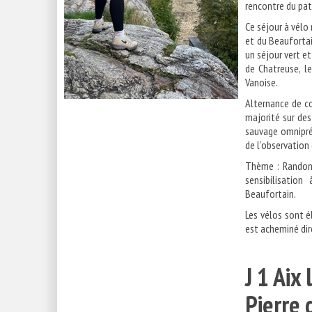
rencontre du patr
Ce séjour à vélo
et du Beaufortai
un séjour vert et
de Chatreuse, l
Vanoise.
Alternance de co
majorité sur des
sauvage omnipré
de l’observation
Thème : Randonn
sensibilisatio
Beaufortain.
Les vélos sont é
est acheminé dir
J 1 Aix
Pierr