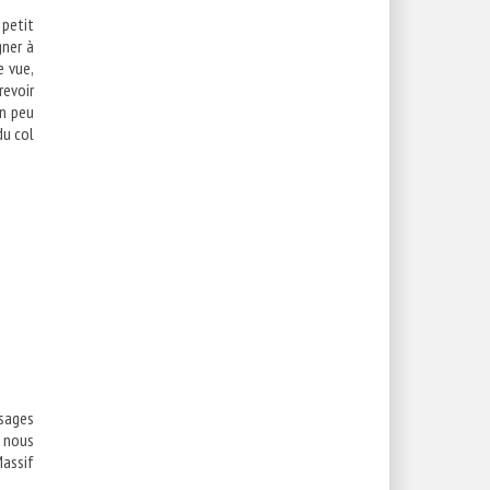
 petit
gner à
e vue,
revoir
un peu
du col
cy
ysages
e nous
Massif