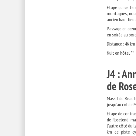
Etape qui se ter
montagnes, nous
ancien haut lieu 
Passage en cœur 
en soirée au bord
Distance : 46 km
Nuit en hôtel **
J4 : An
de 
Massif du Beaufo
jusqu’au col de M
Etape de contras
de Roselend, mai
l’autre côté du 
km de piste cy