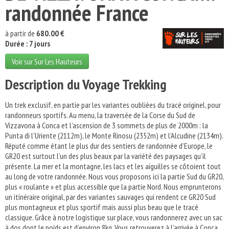
randonnée France
à partir de
680.00 €
Durée : 7 jours
Voir sur Sur Les Hauteurs
Description du Voyage Trekking
Un trek exclusif, en partie par les variantes oubliées du tracé originel, pour
randonneurs sportifs. Au menu, la traversée de la Corse du Sud de
Vizzavona à Conca et l’ascension de 3 sommets de plus de 2000m : la
Punta di l’Uriente (2112m), le Monte Rinosu (2352m) et l’Alcudine (2134m).
Réputé comme étant le plus dur des sentiers de randonnée d’Europe, le
GR20 est surtout l’un des plus beaux par la variété des paysages qu’il
présente. La mer et la montagne, les lacs et les aiguilles se côtoient tout
au long de votre randonnée. Nous vous proposons ici la partie Sud du GR20,
plus « roulante » et plus accessible que la partie Nord. Nous emprunterons
un itinéraire original, par des variantes sauvages qui rendent ce GR20 Sud
plus montagneux et plus sportif mais aussi plus beau que le tracé
classique. Grâce à notre logistique sur place, vous randonnerez avec un sac
à dos dont le poids est d’environ 8kg. Vous retrouverez à l’arrivée à Conca