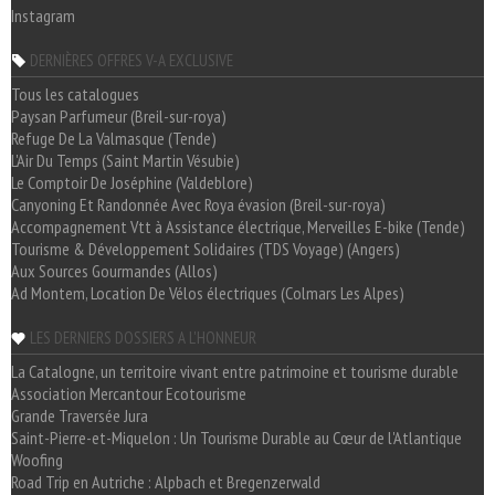
Instagram
DERNIÈRES OFFRES V-A EXCLUSIVE
Tous les catalogues
Paysan Parfumeur (Breil-sur-roya)
Refuge De La Valmasque (Tende)
L'Air Du Temps (Saint Martin Vésubie)
Le Comptoir De Joséphine (Valdeblore)
Canyoning Et Randonnée Avec Roya évasion (Breil-sur-roya)
Accompagnement Vtt à Assistance électrique, Merveilles E-bike (Tende)
Tourisme & Développement Solidaires (TDS Voyage) (Angers)
Aux Sources Gourmandes (Allos)
Ad Montem, Location De Vélos électriques (Colmars Les Alpes)
LES DERNIERS DOSSIERS A L'HONNEUR
La Catalogne, un territoire vivant entre patrimoine et tourisme durable
Association Mercantour Ecotourisme
Grande Traversée Jura
Saint-Pierre-et-Miquelon : Un Tourisme Durable au Cœur de l'Atlantique
Woofing
Road Trip en Autriche : Alpbach et Bregenzerwald