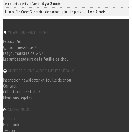
étudiants « Arts et Vie »
-
il y a 2 mois
Le modèle GreenGo : moins de carbone, plus de plaisir !
-
il y a 2 mois
VOYAGEONS-AUTREMENT
Espace Pro
Qui sommes-nous ?
Les journalistes de V-A ?
Les ambassadeurs de la feuille de chou
SUPPORT CLIENT & DOCUMENTS LÉGAUX
Inscription newsletter et feuille de chou
Contact
CGU et confidentialité
Mentions légales
SUIVEZ-NOUS
LinkedIn
Facebook
Twitter