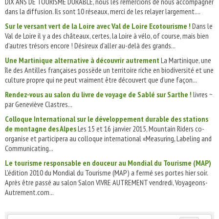
DIX ANS DE TOURISME DURABLE, nous les remercions de nous accompagner
dans la diffusion. Ils sont 10 réseaux, merci de les relayer largement....
Sur le versant vert de la Loire avec Val de Loire Ecotourisme !
Dans le
Val de Loire il y a des châteaux, certes, la Loire à vélo, of course, mais bien
d’autres trésors encore ! Désireux d’aller au-delà des grands...
Une Martinique alternative à découvrir autrement
La Martinique, une
île des Antilles françaises possède un territoire riche en biodiversité et une
culture propre qui ne peut vraiment être découvert que d’une façon...
Rendez-vous au salon du livre de voyage de Sablé sur Sarthe !
livres ~
par Geneviève Clastres...
Colloque International sur le développement durable des stations
de montagne des Alpes
Les 15 et 16 janvier 2015, Mountain Riders co-
organise et participera au colloque international «Measuring, Labeling and
Communicating...
Le tourisme responsable en douceur au Mondial du Tourisme (MAP)
L'édition 2010 du Mondial du Tourisme (MAP) a fermé ses portes hier soir.
Après être passé au salon Salon VIVRE AUTREMENT vendredi, Voyageons-
Autrement.com...