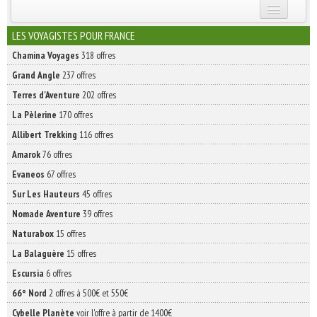
INSCRIVEZ-VOUS | ABONNEZ-VOUS
LES VOYAGISTES POUR FRANCE
Chamina Voyages
318 offres
Grand Angle
237 offres
Terres d'Aventure
202 offres
La Pèlerine
170 offres
Allibert Trekking
116 offres
Amarok
76 offres
Evaneos
67 offres
Sur Les Hauteurs
45 offres
Nomade Aventure
39 offres
Naturabox
15 offres
La Balaguère
15 offres
Escursia
6 offres
66° Nord
2 offres à 500€ et 550€
Cybelle Planète
voir l'offre à partir de 1400€