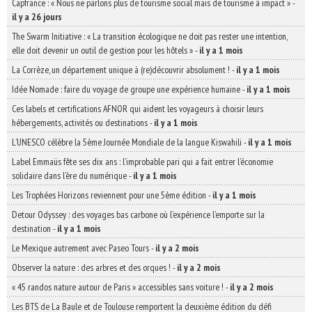
Capfrance : « Nous ne parlons plus de tourisme social mais de tourisme à impact »
-
il y a 26 jours
The Swarm Initiative : « La transition écologique ne doit pas rester une intention,
elle doit devenir un outil de gestion pour les hôtels »
-
il y a 1 mois
La Corrèze, un département unique à (re)découvrir absolument !
-
il y a 1 mois
Idée Nomade : faire du voyage de groupe une expérience humaine
-
il y a 1 mois
Ces labels et certifications AFNOR qui aident les voyageurs à choisir leurs
hébergements, activités ou destinations
-
il y a 1 mois
L’UNESCO célèbre la 5ème Journée Mondiale de la langue Kiswahili
-
il y a 1 mois
Label Emmaüs fête ses dix ans : l’improbable pari qui a fait entrer l’économie
solidaire dans l’ère du numérique
-
il y a 1 mois
Les Trophées Horizons reviennent pour une 5ème édition
-
il y a 1 mois
Detour Odyssey : des voyages bas carbone où l’expérience l’emporte sur la
destination
-
il y a 1 mois
Le Mexique autrement avec Paseo Tours
-
il y a 2 mois
Observer la nature : des arbres et des orques !
-
il y a 2 mois
« 45 randos nature autour de Paris » accessibles sans voiture !
-
il y a 2 mois
Les BTS de La Baule et de Toulouse remportent la deuxième édition du défi