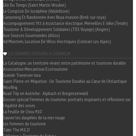
L'Air Du Temps (Saint Martin Vésubie)
Le Comptoir De Joséphine (Valdeblore)
Canyoning Et Randonnée Avec Roya évasion (Breil-sur-roya)
Accompagnement Vtt à Assistance électrique, Merveilles E-bike (Tende)
Tourisme & Développement Solidaires (TDS Voyage) (Angers)
Aux Sources Gourmandes (Allos)
Ad Montem, Location De Vélos électriques (Colmars Les Alpes)
LES DERNIERS DOSSIERS A L'HONNEUR
La Catalogne, un territoire vivant entre patrimoine et tourisme durable
Association Mercantour Ecotourisme
Grande Traversée Jura
Saint-Pierre-et-Miquelon : Un Tourisme Durable au Cœur de l'Atlantique
Woofing
Road Trip en Autriche : Alpbach et Bregenzerwald
Dossier spécial Femmes du tourisme: portraits inspirants et réflexions sur
l'égalité des sexes
La Feuille de Chou #10
Sauver les dauphins de la mer rouge
Les femmes du tourisme
Take The M.E.D
Colloque « Tourisme du futur »