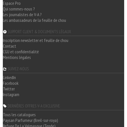
Espace Pro
Qui sommes-nous ?
Les journalistes de V-A ?
Les ambassadeurs de la feuille de chou
SUPPORT CLIENT & DOCUMENTS LÉGAUX
Inscription newsletter et feuille de chou
Contact
CGU et confidentialité
Mentions légales
SUIVEZ-NOUS
LinkedIn
Facebook
Twitter
Instagram
DERNIÈRES OFFRES V-A EXCLUSIVE
Tous les catalogues
Paysan Parfumeur (Breil-sur-roya)
Refuge De La Valmasque (Tende)