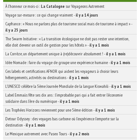
À l'honneur ce mois-ci :
La Catalogne
sur Voyageons Autrement
Voyage sur-mesure : ce qui change vraiment
-
il y a 14 jours
Capfrance : « Nous ne parlons plus de tourisme social mais de tourisme à impact »
-
il y a 25 jours
The Swarm Initiative : « La transition écologique ne doit pas rester une intention,
elle doit devenir un outil de gestion pour les hôtels »
-
il y a 1 mois
La Corrèze, un département unique à (re)découvrir absolument !
-
il y a 1 mois
Idée Nomade : faire du voyage de groupe une expérience humaine
-
il y a 1 mois
Ces labels et certifications AFNOR qui aident les voyageurs à choisir leurs
hébergements, activités ou destinations
-
il y a 1 mois
L’UNESCO célèbre la 5ème Journée Mondiale de la langue Kiswahili
-
il y a 1 mois
Label Emmaüs fête ses dix ans : l’improbable pari qui a fait entrer l’économie
solidaire dans l’ère du numérique
-
il y a 1 mois
Les Trophées Horizons reviennent pour une 5ème édition
-
il y a 1 mois
Detour Odyssey : des voyages bas carbone où l’expérience l’emporte sur la
destination
-
il y a 1 mois
Le Mexique autrement avec Paseo Tours
-
il y a 2 mois