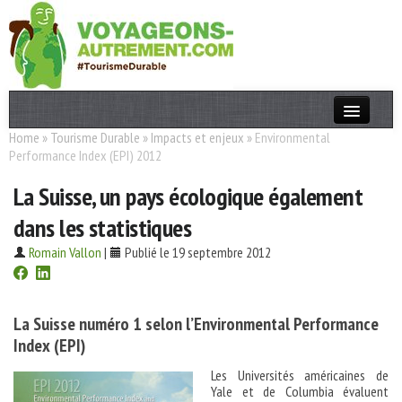
Home
»
Tourisme Durable
»
Impacts et enjeux
»
Environmental
Actualités
Performance Index (EPI) 2012
T. Responsable
La Suisse, un pays écologique également
Destinations
dans les statistiques
Acteurs
Romain Vallon
|
Publié le 19 septembre 2012
Thèmes
La Suisse numéro 1 selon l’Environmental Performance
OK
Index (EPI)
Les Universités américaines de
Yale et de Columbia évaluent