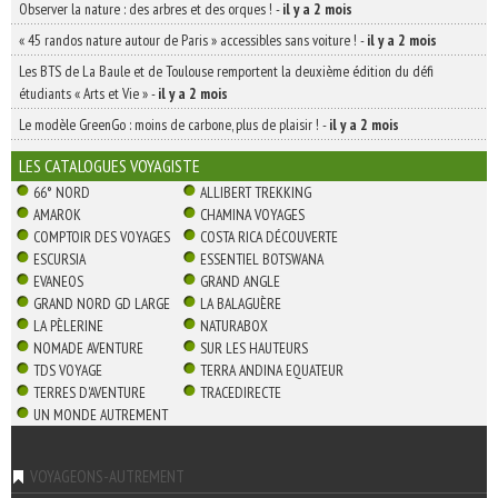
Observer la nature : des arbres et des orques !
-
il y a 2 mois
« 45 randos nature autour de Paris » accessibles sans voiture !
-
il y a 2 mois
Les BTS de La Baule et de Toulouse remportent la deuxième édition du défi
étudiants « Arts et Vie »
-
il y a 2 mois
Le modèle GreenGo : moins de carbone, plus de plaisir !
-
il y a 2 mois
LES CATALOGUES VOYAGISTE
66° NORD
ALLIBERT TREKKING
AMAROK
CHAMINA VOYAGES
COMPTOIR DES VOYAGES
COSTA RICA DÉCOUVERTE
ESCURSIA
ESSENTIEL BOTSWANA
EVANEOS
GRAND ANGLE
GRAND NORD GD LARGE
LA BALAGUÈRE
LA PÈLERINE
NATURABOX
NOMADE AVENTURE
SUR LES HAUTEURS
TDS VOYAGE
TERRA ANDINA EQUATEUR
TERRES D'AVENTURE
TRACEDIRECTE
UN MONDE AUTREMENT
VOYAGEONS-AUTREMENT