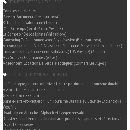
DERNIÈRES OFFRES V-A EXCLUSIVE
Tous les catalogues
Paysan Parfumeur (Breil-sur-roya)
Refuge De La Valmasque (Tende)
L'Air Du Temps (Saint Martin Vésubie)
Le Comptoir De Joséphine (Valdeblore)
Canyoning Et Randonnée Avec Roya évasion (Breil-sur-roya)
Accompagnement Vtt à Assistance électrique, Merveilles E-bike (Tende)
Tourisme & Développement Solidaires (TDS Voyage) (Angers)
Aux Sources Gourmandes (Allos)
Ad Montem, Location De Vélos électriques (Colmars Les Alpes)
LES DERNIERS DOSSIERS A L'HONNEUR
La Catalogne, un territoire vivant entre patrimoine et tourisme durable
Association Mercantour Ecotourisme
Grande Traversée Jura
Saint-Pierre-et-Miquelon : Un Tourisme Durable au Cœur de l'Atlantique
Woofing
Road Trip en Autriche : Alpbach et Bregenzerwald
Dossier spécial Femmes du tourisme: portraits inspirants et réflexions sur
l'égalité des sexes