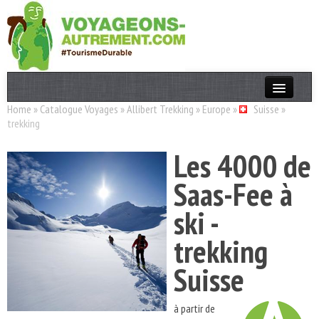
Home
»
Catalogue Voyages
»
Allibert Trekking
»
Europe
»
Suisse
»
Actualités
trekking
T. Responsable
Les 4000 de
Destinations
Saas-Fee à
Acteurs
ski -
Thèmes
trekking
OK
Suisse
à partir de