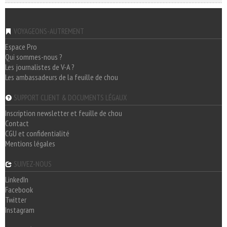
VOYAGEONS-AUTREMENT
Espace Pro
Qui sommes-nous ?
Les journalistes de V-A ?
Les ambassadeurs de la feuille de chou
SUPPORT CLIENT & DOCUMENTS LÉGAUX
Inscription newsletter et feuille de chou
Contact
CGU et confidentialité
Mentions légales
SUIVEZ-NOUS
LinkedIn
Facebook
Twitter
Instagram