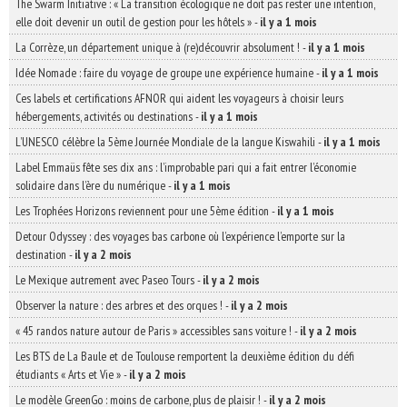
The Swarm Initiative : « La transition écologique ne doit pas rester une intention,
elle doit devenir un outil de gestion pour les hôtels »
-
il y a 1 mois
La Corrèze, un département unique à (re)découvrir absolument !
-
il y a 1 mois
Idée Nomade : faire du voyage de groupe une expérience humaine
-
il y a 1 mois
Ces labels et certifications AFNOR qui aident les voyageurs à choisir leurs
hébergements, activités ou destinations
-
il y a 1 mois
L’UNESCO célèbre la 5ème Journée Mondiale de la langue Kiswahili
-
il y a 1 mois
Label Emmaüs fête ses dix ans : l’improbable pari qui a fait entrer l’économie
solidaire dans l’ère du numérique
-
il y a 1 mois
Les Trophées Horizons reviennent pour une 5ème édition
-
il y a 1 mois
Detour Odyssey : des voyages bas carbone où l’expérience l’emporte sur la
destination
-
il y a 2 mois
Le Mexique autrement avec Paseo Tours
-
il y a 2 mois
Observer la nature : des arbres et des orques !
-
il y a 2 mois
« 45 randos nature autour de Paris » accessibles sans voiture !
-
il y a 2 mois
Les BTS de La Baule et de Toulouse remportent la deuxième édition du défi
étudiants « Arts et Vie »
-
il y a 2 mois
Le modèle GreenGo : moins de carbone, plus de plaisir !
-
il y a 2 mois