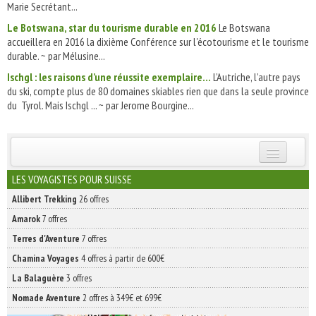
Marie Secrétant...
Le Botswana, star du tourisme durable en 2016
Le Botswana
accueillera en 2016 la dixième Conférence sur l'écotourisme et le tourisme
durable. ~ par Mélusine...
Ischgl : les raisons d’une réussite exemplaire…
L’Autriche, l’autre pays
du ski, compte plus de 80 domaines skiables rien que dans la seule province
du Tyrol. Mais Ischgl ... ~ par Jerome Bourgine...
INSCRIVEZ-VOUS | ABONNEZ-VOUS
LES VOYAGISTES POUR SUISSE
Allibert Trekking
26 offres
Amarok
7 offres
Terres d'Aventure
7 offres
Chamina Voyages
4 offres à partir de 600€
La Balaguère
3 offres
Nomade Aventure
2 offres à 349€ et 699€