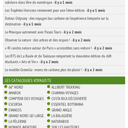
solidaire dans l’ère du numérique
-
il y a 1 mois
Les Trophées Horizons reviennent pour une 5ème édition
-
il y a 1 mois
Detour Odyssey : des voyages bas carbone où l’expérience l’emporte sur la
destination
-
il y a 1 mois
Le Mexique autrement avec Paseo Tours
-
il y a 2 mois
Observer la nature : des arbres et des orques !
-
il y a 2 mois
« 45 randos nature autour de Paris » accessibles sans voiture !
-
il y a 2 mois
Les BTS de La Baule et de Toulouse remportent la deuxième édition du défi
étudiants « Arts et Vie »
-
il y a 2 mois
Le modèle GreenGo : moins de carbone, plus de plaisir !
-
il y a 2 mois
LES CATALOGUES VOYAGISTE
66° NORD
ALLIBERT TREKKING
AMAROK
CHAMINA VOYAGES
COMPTOIR DES VOYAGES
COSTA RICA DÉCOUVERTE
ESCURSIA
ESSENTIEL BOTSWANA
EVANEOS
GRAND ANGLE
GRAND NORD GD LARGE
LA BALAGUÈRE
LA PÈLERINE
NATURABOX
NOMADE AVENTURE
SUR LES HAUTEURS