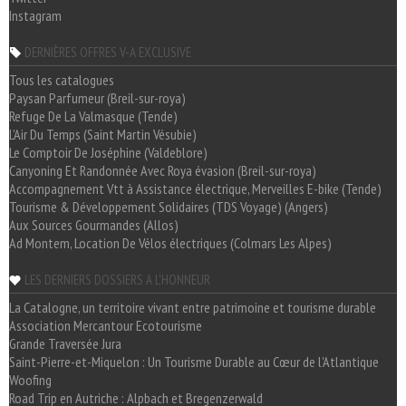
Instagram
DERNIÈRES OFFRES V-A EXCLUSIVE
Tous les catalogues
Paysan Parfumeur (Breil-sur-roya)
Refuge De La Valmasque (Tende)
L'Air Du Temps (Saint Martin Vésubie)
Le Comptoir De Joséphine (Valdeblore)
Canyoning Et Randonnée Avec Roya évasion (Breil-sur-roya)
Accompagnement Vtt à Assistance électrique, Merveilles E-bike (Tende)
Tourisme & Développement Solidaires (TDS Voyage) (Angers)
Aux Sources Gourmandes (Allos)
Ad Montem, Location De Vélos électriques (Colmars Les Alpes)
LES DERNIERS DOSSIERS A L'HONNEUR
La Catalogne, un territoire vivant entre patrimoine et tourisme durable
Association Mercantour Ecotourisme
Grande Traversée Jura
Saint-Pierre-et-Miquelon : Un Tourisme Durable au Cœur de l'Atlantique
Woofing
Road Trip en Autriche : Alpbach et Bregenzerwald