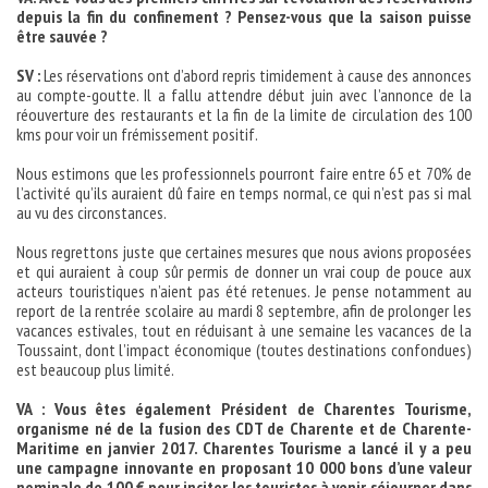
depuis la fin du confinement ? Pensez-vous que la saison puisse
être sauvée ?
SV :
Les réservations ont d’abord repris timidement à cause des annonces
au compte-goutte. Il a fallu attendre début juin avec l’annonce de la
réouverture des restaurants et la fin de la limite de circulation des 100
kms pour voir un frémissement positif.
Nous estimons que les professionnels pourront faire entre 65 et 70% de
l’activité qu’ils auraient dû faire en temps normal, ce qui n’est pas si mal
au vu des circonstances.
Nous regrettons juste que certaines mesures que nous avions proposées
et qui auraient à coup sûr permis de donner un vrai coup de pouce aux
acteurs touristiques n’aient pas été retenues. Je pense notamment au
report de la rentrée scolaire au mardi 8 septembre, afin de prolonger les
vacances estivales, tout en réduisant à une semaine les vacances de la
Toussaint, dont l’impact économique (toutes destinations confondues)
est beaucoup plus limité.
VA : Vous êtes également Président de Charentes Tourisme,
organisme né de la fusion des CDT de Charente et de Charente-
Maritime en janvier 2017. Charentes Tourisme a lancé il y a peu
une campagne innovante en proposant 10 000 bons d’une valeur
nominale de 100 € pour inciter les touristes à venir séjourner dans