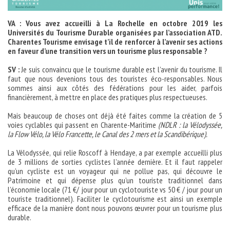
VA : Vous avez accueilli à La Rochelle en octobre 2019 les
Universités du Tourisme Durable organisées par l’association ATD.
Charentes Tourisme envisage t’il de renforcer à l’avenir ses actions
en faveur d’une transition vers un tourisme plus responsable ?
SV :
Je suis convaincu que le tourisme durable est l’avenir du tourisme. Il
faut que nous devenions tous des touristes éco-responsables. Nous
sommes ainsi aux côtés des fédérations pour les aider, parfois
financièrement, à mettre en place des pratiques plus respectueuses.
Mais beaucoup de choses ont déjà été faites comme la création de 5
voies cyclables qui passent en Charente-Maritime
(NDLR : la Vélodyssée,
la Flow Vélo, la Vélo Francette, le Canal des 2 mers et la Scandibérique).
La Vélodyssée, qui relie Roscoff à Hendaye, a par exemple accueilli plus
de 3 millions de sorties cyclistes l’année dernière. Et il faut rappeler
qu’un cycliste est un voyageur qui ne pollue pas, qui découvre le
Patrimoine et qui dépense plus qu’un touriste traditionnel dans
l’économie locale (71 €/ jour pour un cyclotouriste vs 50 € / jour pour un
touriste traditionnel). Faciliter le cyclotourisme est ainsi un exemple
efficace de la manière dont nous pouvons œuvrer pour un tourisme plus
durable.