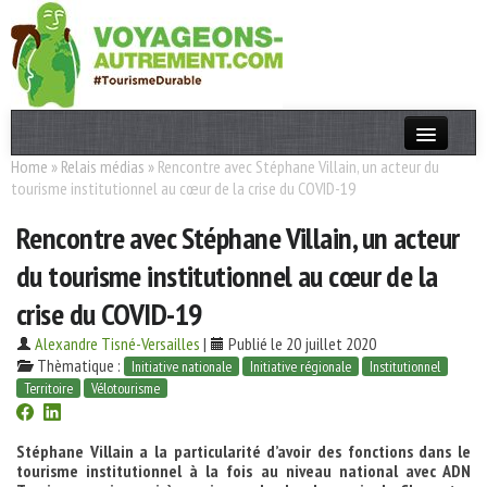
Home
»
Relais médias
»
Rencontre avec Stéphane Villain, un acteur du
Actualités
tourisme institutionnel au cœur de la crise du COVID-19
T. Responsable
Rencontre avec Stéphane Villain, un acteur
Destinations
du tourisme institutionnel au cœur de la
Acteurs
crise du COVID-19
Thèmes
Alexandre Tisné-Versailles
|
Publié le 20 juillet 2020
Thèmatique :
Initiative nationale
Initiative régionale
Institutionnel
Territoire
Vélotourisme
OK
Stéphane Villain a la particularité d’avoir des fonctions dans le
tourisme institutionnel à la fois au niveau national avec ADN