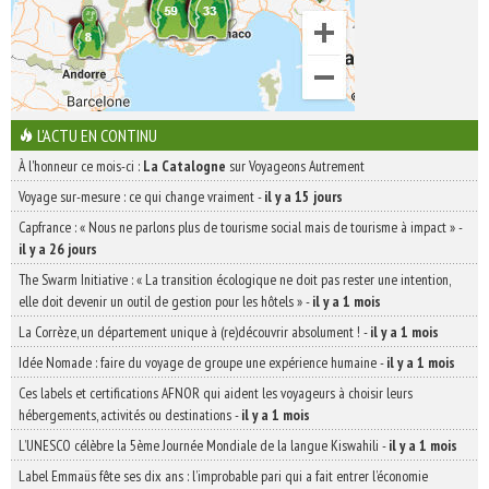
L'ACTU EN CONTINU
À l'honneur ce mois-ci :
La Catalogne
sur Voyageons Autrement
Voyage sur-mesure : ce qui change vraiment
-
il y a 15 jours
Capfrance : « Nous ne parlons plus de tourisme social mais de tourisme à impact »
-
il y a 26 jours
The Swarm Initiative : « La transition écologique ne doit pas rester une intention,
elle doit devenir un outil de gestion pour les hôtels »
-
il y a 1 mois
La Corrèze, un département unique à (re)découvrir absolument !
-
il y a 1 mois
Idée Nomade : faire du voyage de groupe une expérience humaine
-
il y a 1 mois
Ces labels et certifications AFNOR qui aident les voyageurs à choisir leurs
hébergements, activités ou destinations
-
il y a 1 mois
L’UNESCO célèbre la 5ème Journée Mondiale de la langue Kiswahili
-
il y a 1 mois
Label Emmaüs fête ses dix ans : l’improbable pari qui a fait entrer l’économie