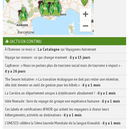
L'ACTU EN CONTINU
À l'honneur ce mois-ci :
La Catalogne
sur Voyageons Autrement
Voyage sur-mesure : ce qui change vraiment
-
il y a 15 jours
Capfrance : « Nous ne parlons plus de tourisme social mais de tourisme à impact »
-
il y a 26 jours
The Swarm Initiative : « La transition écologique ne doit pas rester une intention,
elle doit devenir un outil de gestion pour les hôtels »
-
il y a 1 mois
La Corrèze, un département unique à (re)découvrir absolument !
-
il y a 1 mois
Idée Nomade : faire du voyage de groupe une expérience humaine
-
il y a 1 mois
Ces labels et certifications AFNOR qui aident les voyageurs à choisir leurs
hébergements, activités ou destinations
-
il y a 1 mois
L’UNESCO célèbre la 5ème Journée Mondiale de la langue Kiswahili
-
il y a 1 mois