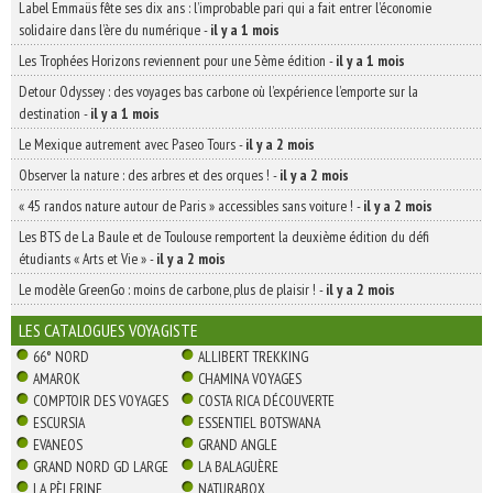
Label Emmaüs fête ses dix ans : l’improbable pari qui a fait entrer l’économie
solidaire dans l’ère du numérique
-
il y a 1 mois
Les Trophées Horizons reviennent pour une 5ème édition
-
il y a 1 mois
Detour Odyssey : des voyages bas carbone où l’expérience l’emporte sur la
destination
-
il y a 1 mois
Le Mexique autrement avec Paseo Tours
-
il y a 2 mois
Observer la nature : des arbres et des orques !
-
il y a 2 mois
« 45 randos nature autour de Paris » accessibles sans voiture !
-
il y a 2 mois
Les BTS de La Baule et de Toulouse remportent la deuxième édition du défi
étudiants « Arts et Vie »
-
il y a 2 mois
Le modèle GreenGo : moins de carbone, plus de plaisir !
-
il y a 2 mois
LES CATALOGUES VOYAGISTE
66° NORD
ALLIBERT TREKKING
AMAROK
CHAMINA VOYAGES
COMPTOIR DES VOYAGES
COSTA RICA DÉCOUVERTE
ESCURSIA
ESSENTIEL BOTSWANA
EVANEOS
GRAND ANGLE
GRAND NORD GD LARGE
LA BALAGUÈRE
LA PÈLERINE
NATURABOX