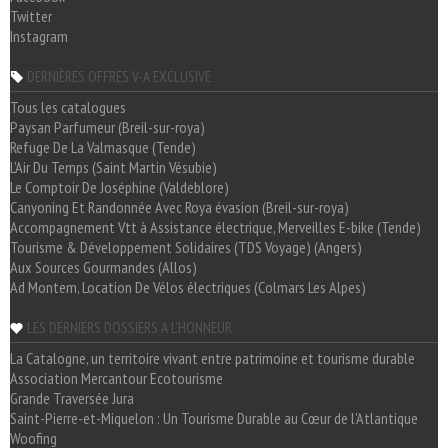
Twitter
Instagram
DERNIÈRES OFFRES V-A EXCLUSIVE
Tous les catalogues
Paysan Parfumeur (Breil-sur-roya)
Refuge De La Valmasque (Tende)
L'Air Du Temps (Saint Martin Vésubie)
Le Comptoir De Joséphine (Valdeblore)
Canyoning Et Randonnée Avec Roya évasion (Breil-sur-roya)
Accompagnement Vtt à Assistance électrique, Merveilles E-bike (Tende)
Tourisme & Développement Solidaires (TDS Voyage) (Angers)
Aux Sources Gourmandes (Allos)
Ad Montem, Location De Vélos électriques (Colmars Les Alpes)
LES DERNIERS DOSSIERS A L'HONNEUR
La Catalogne, un territoire vivant entre patrimoine et tourisme durable
Association Mercantour Ecotourisme
Grande Traversée Jura
Saint-Pierre-et-Miquelon : Un Tourisme Durable au Cœur de l'Atlantique
Woofing