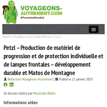
Home
»
Produits
»
Eco Guide Matos
»
Petzl
Actualités
Petzl – Production de matériel de
T. Responsable
progression et de protection individuelle et
Destinations
de lampes frontales – développement
Acteurs
durable et Matos de Montagne
Thèmes
Rédaction Voyageons-Autrement
|
Publié le 22 janvier 2010
OK
Un dossier réalisé par
Mountain-Riders
Informations utiles