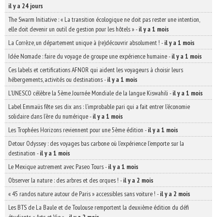
il y a 24 jours
The Swarm Initiative : « La transition écologique ne doit pas rester une intention,
elle doit devenir un outil de gestion pour les hôtels »
-
il y a 1 mois
La Corrèze, un département unique à (re)découvrir absolument !
-
il y a 1 mois
Idée Nomade : faire du voyage de groupe une expérience humaine
-
il y a 1 mois
Ces labels et certifications AFNOR qui aident les voyageurs à choisir leurs
hébergements, activités ou destinations
-
il y a 1 mois
L’UNESCO célèbre la 5ème Journée Mondiale de la langue Kiswahili
-
il y a 1 mois
Label Emmaüs fête ses dix ans : l’improbable pari qui a fait entrer l’économie
solidaire dans l’ère du numérique
-
il y a 1 mois
Les Trophées Horizons reviennent pour une 5ème édition
-
il y a 1 mois
Detour Odyssey : des voyages bas carbone où l’expérience l’emporte sur la
destination
-
il y a 1 mois
Le Mexique autrement avec Paseo Tours
-
il y a 1 mois
Observer la nature : des arbres et des orques !
-
il y a 2 mois
« 45 randos nature autour de Paris » accessibles sans voiture !
-
il y a 2 mois
Les BTS de La Baule et de Toulouse remportent la deuxième édition du défi