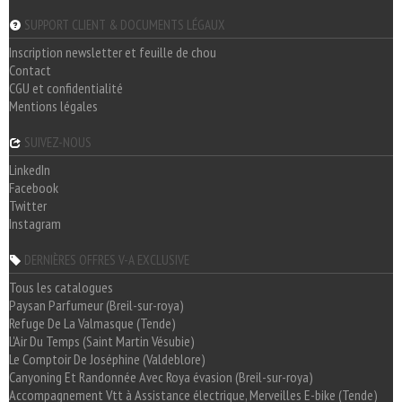
SUPPORT CLIENT & DOCUMENTS LÉGAUX
Inscription newsletter et feuille de chou
Contact
CGU et confidentialité
Mentions légales
SUIVEZ-NOUS
LinkedIn
Facebook
Twitter
Instagram
DERNIÈRES OFFRES V-A EXCLUSIVE
Tous les catalogues
Paysan Parfumeur (Breil-sur-roya)
Refuge De La Valmasque (Tende)
L'Air Du Temps (Saint Martin Vésubie)
Le Comptoir De Joséphine (Valdeblore)
Canyoning Et Randonnée Avec Roya évasion (Breil-sur-roya)
Accompagnement Vtt à Assistance électrique, Merveilles E-bike (Tende)