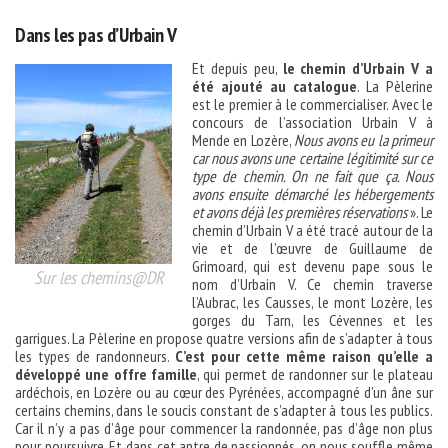
Dans les pas d’Urbain V
Et depuis peu,
le chemin d’Urbain V a
été ajouté au catalogue
. La Pèlerine
est le premier à le commercialiser. Avec le
concours de l’association Urbain V à
Mende en Lozère,
Nous avons eu la primeur
car nous avons une certaine légitimité sur ce
type de chemin. On ne fait que ça. Nous
avons ensuite démarché les hébergements
et avons déjà les premières réservations
». Le
chemin d’Urbain V a été tracé autour de la
vie et de l’œuvre de Guillaume de
Grimoard, qui est devenu pape sous le
Sur les chemins@DR
nom d’Urbain V. Ce chemin traverse
l’Aubrac, les Causses, le mont Lozère, les
gorges du Tarn, les Cévennes et les
garrigues. La Pèlerine en propose quatre versions afin de s’adapter à tous
les types de randonneurs.
C’est pour cette même raison qu’elle a
développé une offre famille
, qui permet de randonner sur le plateau
ardéchois, en Lozère ou au cœur des Pyrénées, accompagné d’un âne sur
certains chemins, dans le soucis constant de s’adapter à tous les publics.
Car il n’y a pas d’âge pour commencer la randonnée, pas d’âge non plus
pour poursuivre. Et dans cet antre de passionnés, on nous souffle même