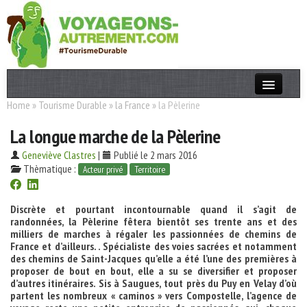
Home
»
Tourisme Durable
»
la France
»
la Pèlerine
Actualités
La longue marche de la Pèlerine
T. Responsable
Geneviève Clastres
|
Publié le 2 mars 2016
Destinations
Thèmatique :
Acteur privé
Territoire
Acteurs
Discrète et pourtant incontournable quand il s’agit de
Thèmes
randonnées, la Pèlerine fêtera bientôt ses trente ans et des
milliers de marches à régaler les passionnées de chemins de
France et d’ailleurs. . Spécialiste des voies sacrées et notamment
OK
des chemins de Saint-Jacques qu’elle a été l’une des premières à
proposer de bout en bout, elle a su se diversifier et proposer
d’autres itinéraires. Sis à Saugues, tout près du Puy en Velay d’où
partent les nombreux « caminos » vers Compostelle, l’agence de