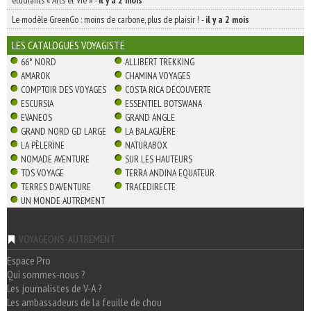
étudiants « Arts et Vie »
-
il y a 2 mois
Le modèle GreenGo : moins de carbone, plus de plaisir !
-
il y a 2 mois
LES CATALOGUES VOYAGISTE
66° NORD
ALLIBERT TREKKING
AMAROK
CHAMINA VOYAGES
COMPTOIR DES VOYAGES
COSTA RICA DÉCOUVERTE
ESCURSIA
ESSENTIEL BOTSWANA
EVANEOS
GRAND ANGLE
GRAND NORD GD LARGE
LA BALAGUÈRE
LA PÈLERINE
NATURABOX
NOMADE AVENTURE
SUR LES HAUTEURS
TDS VOYAGE
TERRA ANDINA EQUATEUR
TERRES D'AVENTURE
TRACEDIRECTE
UN MONDE AUTREMENT
VOYAGEONS-AUTREMENT
Espace Pro
Qui sommes-nous ?
Les journalistes de V-A ?
Les ambassadeurs de la feuille de chou