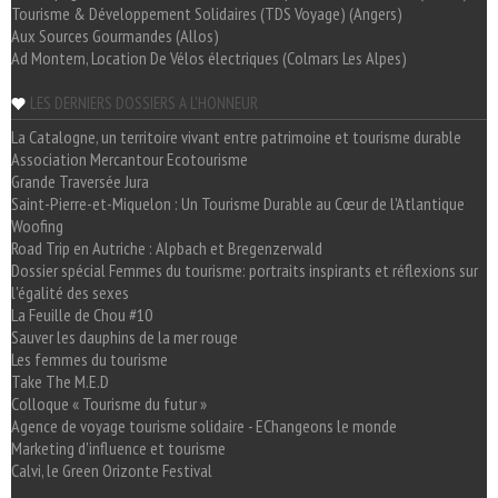
Tourisme & Développement Solidaires (TDS Voyage) (Angers)
Aux Sources Gourmandes (Allos)
Ad Montem, Location De Vélos électriques (Colmars Les Alpes)
LES DERNIERS DOSSIERS A L'HONNEUR
La Catalogne, un territoire vivant entre patrimoine et tourisme durable
Association Mercantour Ecotourisme
Grande Traversée Jura
Saint-Pierre-et-Miquelon : Un Tourisme Durable au Cœur de l'Atlantique
Woofing
Road Trip en Autriche : Alpbach et Bregenzerwald
Dossier spécial Femmes du tourisme: portraits inspirants et réflexions sur
l'égalité des sexes
La Feuille de Chou #10
Sauver les dauphins de la mer rouge
Les femmes du tourisme
Take The M.E.D
Colloque « Tourisme du futur »
Agence de voyage tourisme solidaire - EChangeons le monde
Marketing d'influence et tourisme
Calvi, le Green Orizonte Festival