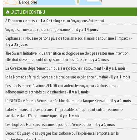
L'ACTU EN CONTINU
À l'honneur ce mois-ci :
La Catalogne
sur Voyageons Autrement
Voyage sur-mesure : ce qui change vraiment
-
il y a 14 jours
Capfrance : « Nous ne parlons plus de tourisme social mais de tourisme à impact »
-
il y a 25 jours
The Swarm Initiative : « La transition écologique ne doit pas rester une intention,
elle doit devenir un outil de gestion pour les hôtels »
-
il y a 1 mois
La Corrèze, un département unique à (re)découvrir absolument !
-
il y a 1 mois
Idée Nomade : faire du voyage de groupe une expérience humaine
-
il y a 1 mois
Ces labels et certifications AFNOR qui aident les voyageurs à choisir leurs
hébergements, activités ou destinations
-
il y a 1 mois
L’UNESCO célèbre la 5ème Journée Mondiale de la langue Kiswahili
-
il y a 1 mois
Label Emmaüs fête ses dix ans : l’improbable pari qui a fait entrer l’économie
solidaire dans l’ère du numérique
-
il y a 1 mois
Les Trophées Horizons reviennent pour une 5ème édition
-
il y a 1 mois
Detour Odyssey : des voyages bas carbone où l’expérience l’emporte sur la
destination
-
il y a 1 mois