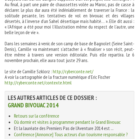
Au final, à part une paire de chaussettes volée au Maroc, pas de casse à
déclarer. Le plus dur aura été indéniablement de traverser la France : la
solitude pesante, les tentatives de vol en bivouac et des villages
désertés, à l’inverse d’un Sahel désertique mais habité… ». Elle dit aussi :
« l’Afrique a été pour moi l’illustration même du respect de l’autre, une
belle leçon de vie ».
Dans les semaines à venir, de son camp de base de Bagnolet (Seine Saint-
Denis), Camille va maintenant s’attacher à « finaliser » son récit, peut-
être même à travers une version éditoriale. Puis elle repartira. Le 6
novembre prochain, elle aura tout juste 29 ans.
Le site de Camille Szklorz :
http://cyberconte.net/
A voir la cartographie de la fracture numérique d’Eric Fischer
http://cyberconte.net/contexte.html
LES AUTRES ARTICLES DE CE DOSSIER :
GRAND BIVOUAC 2014
Retours sur la conférence
Où dormir et visites à programmer pendant le Grand Bivouac
Et la lauréate des Premiers Pas de l'Aventure 2014 est ...
Conférence [Annonce] Tous acteurs d'un tourisme responsable ?