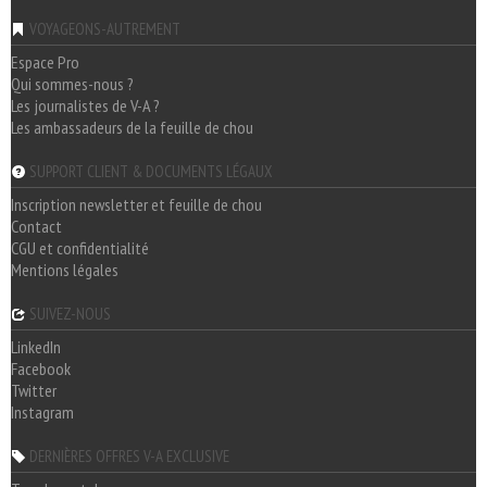
VOYAGEONS-AUTREMENT
Espace Pro
Qui sommes-nous ?
Les journalistes de V-A ?
Les ambassadeurs de la feuille de chou
SUPPORT CLIENT & DOCUMENTS LÉGAUX
Inscription newsletter et feuille de chou
Contact
CGU et confidentialité
Mentions légales
SUIVEZ-NOUS
LinkedIn
Facebook
Twitter
Instagram
DERNIÈRES OFFRES V-A EXCLUSIVE