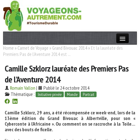
Home
»
Carnet de Voyage
»
Grand Bivouac 2014
»
Et la lauréate des
Actualités
Premiers Pas de l'Aventure 2014 est ...
T. Responsable
Camille Szklorz lauréate des Premiers Pas
Destinations
de l’Aventure 2014
Acteurs
Romain Vallon
|
Publié le 24 octobre 2014
Thèmatique :
Initiative privée
Monde
Portrait
Thèmes
Camille Szklorz, 29 ans, a été récompensée ce week-end, lors de la
OK
13ème édition du Grand Bivouac à Albertville, pour son «
Cyberconte à l’Africaine ». Ou comment on se raccroche à la Toile…
avec des bouts de ficelle.