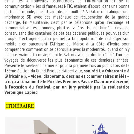
Et si les « nouvelles technologies de l’information et de la
communication », les si fameuses NTIC, étaient d’abord, dans une bonne
partie du monde, une affaire de…bidouille ? A Dakar, on fabrique une
imprimante 3D avec des matériaux de récupération de la grande
décharge. En Mauritanie, c’est par le téléphone qu’on s’échange et
commercialise les données, photos, vidéos. Et en Guinée, c’est en
construisant des centaines de petites cabanes publiques pourvues d’un
groupe électrogène qu’on permet à la population de recharger son
mobile : en parcourant l’Afrique du Maroc à la Côte d’Ivoire pour
comprendre comment on se débrouille avec la modernité…quand on n’y
est pas vraiment convié, Camille Szklorz a sans doute réalisé l’un des
voyages de découverte les plus étonnants de ces dernières années.
Présenté le week-end dernier et pour la première fois au public lors de la
13ème édition du Grand Bivouac d’Albertville,
son récit, « Cyberconte à
l’Africaine », – vidéo, diaporama, dessins et commentaires mêlés –
a reçu à l’unanimité le Prix des Premiers Pas de l’Aventure décerné,
à l’occasion du festival, par un jury présidé par la réalisatrice
Véronique Lapied
.