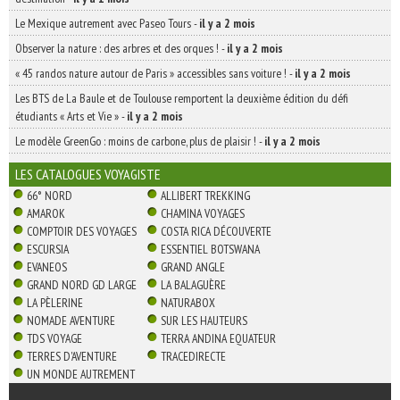
Le Mexique autrement avec Paseo Tours
-
il y a 2 mois
Observer la nature : des arbres et des orques !
-
il y a 2 mois
« 45 randos nature autour de Paris » accessibles sans voiture !
-
il y a 2 mois
Les BTS de La Baule et de Toulouse remportent la deuxième édition du défi
étudiants « Arts et Vie »
-
il y a 2 mois
Le modèle GreenGo : moins de carbone, plus de plaisir !
-
il y a 2 mois
LES CATALOGUES VOYAGISTE
66° NORD
ALLIBERT TREKKING
AMAROK
CHAMINA VOYAGES
COMPTOIR DES VOYAGES
COSTA RICA DÉCOUVERTE
ESCURSIA
ESSENTIEL BOTSWANA
EVANEOS
GRAND ANGLE
GRAND NORD GD LARGE
LA BALAGUÈRE
LA PÈLERINE
NATURABOX
NOMADE AVENTURE
SUR LES HAUTEURS
TDS VOYAGE
TERRA ANDINA EQUATEUR
TERRES D'AVENTURE
TRACEDIRECTE
UN MONDE AUTREMENT