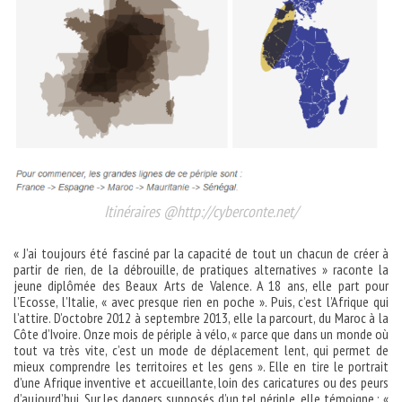
Itinéraires @http://cyberconte.net/
« J’ai toujours été fasciné par la capacité de tout un chacun de créer à
partir de rien, de la débrouille, de pratiques alternatives » raconte la
jeune diplômée des Beaux Arts de Valence. A 18 ans, elle part pour
l’Ecosse, l’Italie, « avec presque rien en poche ». Puis, c’est l’Afrique qui
l’attire. D’octobre 2012 à septembre 2013, elle la parcourt, du Maroc à la
Côte d’Ivoire. Onze mois de périple à vélo, « parce que dans un monde où
tout va très vite, c’est un mode de déplacement lent, qui permet de
mieux comprendre les territoires et les gens ». Elle en tire le portrait
d’une Afrique inventive et accueillante, loin des caricatures ou des peurs
d’aujourd’hui. Sur les dangers supposés d’un tel périple, elle témoigne : «