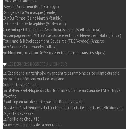
Tous les catalogues
Paysan Parfumeur (Breil-sur-roya)
Refuge De La Valmasque (Tende)
L'Air Du Temps (Saint Martin Vésubie)
Le Comptoir De Joséphine (Valdeblore)
Canyoning Et Randonnée Avec Roya évasion (Breil-sur-roya)
Accompagnement Vtt à Assistance électrique, Merveilles E-bike (Tende)
Tourisme & Développement Solidaires (TDS Voyage) (Angers)
Aux Sources Gourmandes (Allos)
Ad Montem, Location De Vélos électriques (Colmars Les Alpes)
LES DERNIERS DOSSIERS A L'HONNEUR
La Catalogne, un territoire vivant entre patrimoine et tourisme durable
Association Mercantour Ecotourisme
Grande Traversée Jura
Saint-Pierre-et-Miquelon : Un Tourisme Durable au Cœur de l'Atlantique
Woofing
Road Trip en Autriche : Alpbach et Bregenzerwald
Dossier spécial Femmes du tourisme: portraits inspirants et réflexions sur
l'égalité des sexes
La Feuille de Chou #10
Sauver les dauphins de la mer rouge