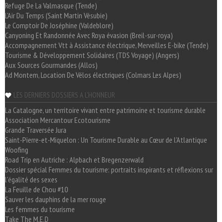
Refuge De La Valmasque (Tende)
L'Air Du Temps (Saint Martin Vésubie)
Le Comptoir De Joséphine (Valdeblore)
Canyoning Et Randonnée Avec Roya évasion (Breil-sur-roya)
Accompagnement Vtt à Assistance électrique, Merveilles E-bike (Tende)
Tourisme & Développement Solidaires (TDS Voyage) (Angers)
Aux Sources Gourmandes (Allos)
Ad Montem, Location De Vélos électriques (Colmars Les Alpes)
LES DERNIERS DOSSIERS A L'HONNEUR
La Catalogne, un territoire vivant entre patrimoine et tourisme durable
Association Mercantour Ecotourisme
Grande Traversée Jura
Saint-Pierre-et-Miquelon : Un Tourisme Durable au Cœur de l'Atlantique
Woofing
Road Trip en Autriche : Alpbach et Bregenzerwald
Dossier spécial Femmes du tourisme: portraits inspirants et réflexions sur
l'égalité des sexes
La Feuille de Chou #10
Sauver les dauphins de la mer rouge
Les femmes du tourisme
Take The M.E.D