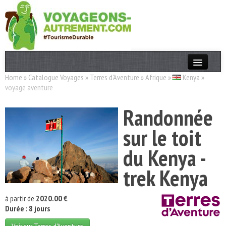
Home
»
Catalogue Voyages
»
Terres d'Aventure
»
Afrique
»
Kenya
»
Actualités
voyage aventure
T. Responsable
Randonnée
Destinations
sur le toit
Acteurs
du Kenya -
Thèmes
trek Kenya
OK
à partir de
2020.00 €
Durée : 8 jours