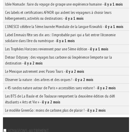
Idée Nomade : faire du voyage de groupe une expérience humaine
-
il y a 1 mois
Ces labels et certifications AFNOR qui aident les voyageurs à choisir leurs
hébergements, activités ou destinations
-
il y a 1 mois
L’UNESCO célèbre la 5ème Journée Mondiale de la langue Kiswahili
-
il y a 1 mois
Label Emmaüs fête ses dix ans : l’improbable pari qui a fait entrer l’économie
solidaire dans l’ère du numérique
-
il y a 1 mois
Les Trophées Horizons reviennent pour une 5ème édition
-
il y a 1 mois
Detour Odyssey : des voyages bas carbone où l’expérience l’emporte sur la
destination
-
il y a 2 mois
Le Mexique autrement avec Paseo Tours
-
il y a 2 mois
Observer la nature : des arbres et des orques !
-
il y a 2 mois
« 45 randos nature autour de Paris » accessibles sans voiture !
-
il y a 2 mois
Les BTS de La Baule et de Toulouse remportent la deuxième édition du défi
étudiants « Arts et Vie »
-
il y a 2 mois
Le modèle GreenGo : moins de carbone, plus de plaisir !
-
il y a 2 mois
VOYAGEONS-AUTREMENT