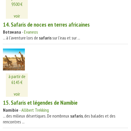
9500 €
voir
14.
Safaris
de noces en terres africaines
Botswana
-
Evaneos
... à l'aventure lors de
safaris
sur l'eau et sur ...
à partir de
6145 €
voir
15.
Safaris
et légendes de Namibie
Namibie
-
Allibert Trekking
... des milieux désertiques. De nombreux
safaris
, des balades et des
rencontres ...