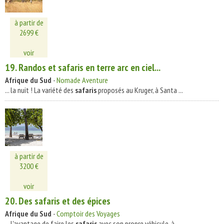
à partir de
2699 €
voir
19. Randos et
safaris
en terre arc en ciel...
Afrique du Sud
-
Nomade Aventure
... la nuit ! La variété des
safaris
proposés au Kruger, à Santa ...
à partir de
3200 €
voir
20. Des
safaris
et des épices
Afrique du Sud
-
Comptoir des Voyages
... l'avantage de faire les
safaris
avec son propre véhicule, à ...