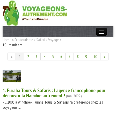
Home
»
Écotourisme
»
Safari
»
Voyage
»
Actualités
191 résultats
T. Responsable
«
1
2
3
4
5
6
7
8
9
10
»
Destinations
Acteurs
Thèmes
1. Furaha Tours &
Safaris
: l’agence francophone pour
découvrir la Namibie autrement !
(mai 2022)
OK
- ... 2006 à Windhoek, Furaha Tours &
Safaris
fait référence chez les
voyageurs ...