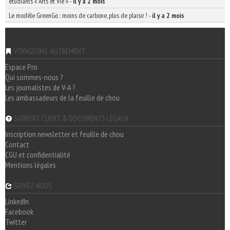
étudiants « Arts et Vie »
-
il y a 2 mois
Le modèle GreenGo : moins de carbone, plus de plaisir !
-
il y a 2 mois
VOYAGEONS-AUTREMENT
Espace Pro
Qui sommes-nous ?
Les journalistes de V-A ?
Les ambassadeurs de la feuille de chou
SUPPORT CLIENT & DOCUMENTS LÉGAUX
Inscription newsletter et feuille de chou
Contact
CGU et confidentialité
Mentions légales
SUIVEZ-NOUS
LinkedIn
Facebook
Twitter