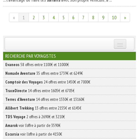
«
1
2
3
4
5
6
7
8
9
10
»
INSCRIVEZ-VOUS | ABONNEZ-VOUS
RECHERCHE PAR VOYAGISTES
Evaneos
58 offres entre 1100€ et 11000€
Nomade Aventure
35 offres entre 1739€ et 6249€
Comptoir des Voyages
24 offres entre 1450€ et 7000€
TraceDirecte
14 offres entre 1605€ et 6705€
Terres d'Aventure
14 offres entre 1330€ et 13160€
Allibert Trekking
13 offres entre 2155€ et 6145€
TDS Voyage
2 offres à 2690€ et 3210€
Amarok
voir l'offre à partir de 3590€
Escursia
voir l'offre à partir de 4150€