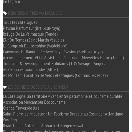
Instagram
DERNIÈRES OFFRES V-A EXCLUSIVE
Tous les catalogues
Paysan Parfumeur (Breil-sur-roya)
Refuge De La Valmasque (Tende)
L'Air Du Temps (Saint Martin Vésubie)
Le Comptoir De Joséphine (Valdeblore)
Canyoning Et Randonnée Avec Roya évasion (Breil-sur-roya)
Accompagnement Vtt à Assistance électrique, Merveilles E-bike (Tende)
Tourisme & Développement Solidaires (TDS Voyage) (Angers)
Aux Sources Gourmandes (Allos)
Ad Montem, Location De Vélos électriques (Colmars Les Alpes)
LES DERNIERS DOSSIERS A L'HONNEUR
La Catalogne, un territoire vivant entre patrimoine et tourisme durable
Association Mercantour Ecotourisme
Grande Traversée Jura
Saint-Pierre-et-Miquelon : Un Tourisme Durable au Cœur de l'Atlantique
Woofing
Road Trip en Autriche : Alpbach et Bregenzerwald
Dossier spécial Femmes du tourisme: portraits inspirants et réflexions sur