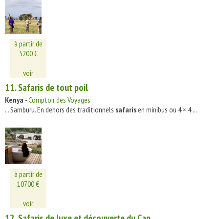
à partir de
5200 €
voir
11.
Safaris
de tout poil
Kenya
-
Comptoir des Voyages
... Samburu. En dehors des traditionnels
safaris
en minibus ou 4 × 4 ...
à partir de
10700 €
voir
12.
Safaris
de luxe et découverte du Cap