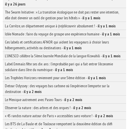
il y a 26 jours
The Swarm Initiative : « La transition écologique ne doit pas rester une intention,
elle doit devenir un outil de gestion pour les hôtels »
-
il y a 1 mois
La Corrèze, un département unique à (re)découvrir absolument !
-
il y a 1 mois
Idée Nomade : faire du voyage de groupe une expérience humaine
-
il y a 1 mois
Ces labels et certifications AFNOR qui aident les voyageurs à choisir leurs
hébergements, activités ou destinations
-
il y a 1 mois
L’UNESCO célèbre la 5ème Journée Mondiale de la langue Kiswahili
-
il y a 1 mois
Label Emmaüs fête ses dix ans : l’improbable pari qui a fait entrer l’économie
solidaire dans l’ère du numérique
-
il y a 1 mois
Les Trophées Horizons reviennent pour une 5ème édition
-
il y a 1 mois
Detour Odyssey : des voyages bas carbone où l’expérience l’emporte sur la
destination
-
il y a 2 mois
Le Mexique autrement avec Paseo Tours
-
il y a 2 mois
Observer la nature : des arbres et des orques !
-
il y a 2 mois
« 45 randos nature autour de Paris » accessibles sans voiture !
-
il y a 2 mois
Les BTS de La Baule et de Toulouse remportent la deuxième édition du défi