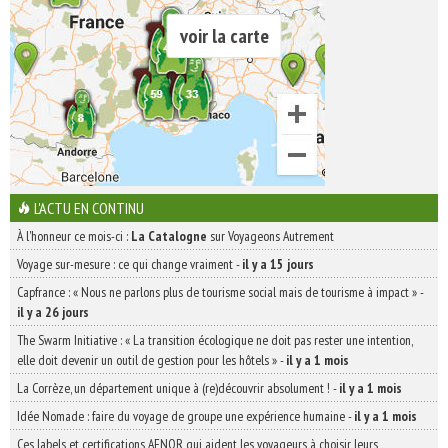
voir la carte
L'ACTU EN CONTINU
À l'honneur ce mois-ci :
La Catalogne
sur Voyageons Autrement
Voyage sur-mesure : ce qui change vraiment
-
il y a 15 jours
Capfrance : « Nous ne parlons plus de tourisme social mais de tourisme à impact »
-
il y a 26 jours
The Swarm Initiative : « La transition écologique ne doit pas rester une intention,
elle doit devenir un outil de gestion pour les hôtels »
-
il y a 1 mois
La Corrèze, un département unique à (re)découvrir absolument !
-
il y a 1 mois
Idée Nomade : faire du voyage de groupe une expérience humaine
-
il y a 1 mois
Ces labels et certifications AFNOR qui aident les voyageurs à choisir leurs