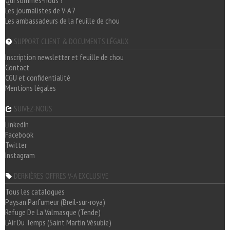
Qui sommes-nous ?
Les journalistes de V-A ?
Les ambassadeurs de la feuille de chou
SUPPORT CLIENT & DOCUMENTS LÉGAUX
Inscription newsletter et feuille de chou
Contact
CGU et confidentialité
Mentions légales
SUIVEZ-NOUS
LinkedIn
Facebook
Twitter
Instagram
DERNIÈRES OFFRES V-A EXCLUSIVE
Tous les catalogues
Paysan Parfumeur (Breil-sur-roya)
Refuge De La Valmasque (Tende)
L'Air Du Temps (Saint Martin Vésubie)