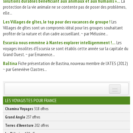
solutions durables bénéficiant aux animaux et aux humains »…
La
protection de la vie animale ne se contente pas de poser des problèmes,
elle...
Les Villages de gîtes, le top pour des vacances de groupe !
Les
Villages de gîtes sont un compromis idéal pour les groupes souhaitant
profiter de la nature et d'un cadre accueillant. ~ par Mélusine...
Escursia nous emmène à Nantes explorer intelligemment !...
Les
voyages insolites d’Escursia se sont établis cette année sur la capitale du
Grand Ouest. ~ par Emanence...
Baština
Fiche présentation de Bastina, nouveau membre de l'ATES (2012)
~ par Geneviève Clastres...
INSCRIVEZ-VOUS | ABONNEZ-VOUS
LES VOYAGISTES POUR FRANCE
Chamina Voyages
318 offres
Grand Angle
237 offres
Terres d'Aventure
202 offres