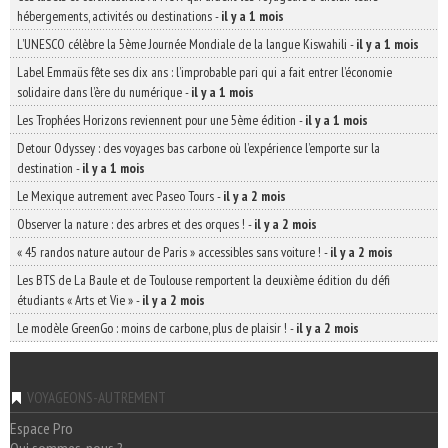
hébergements, activités ou destinations
-
il y a 1 mois
L’UNESCO célèbre la 5ème Journée Mondiale de la langue Kiswahili
-
il y a 1 mois
Label Emmaüs fête ses dix ans : l’improbable pari qui a fait entrer l’économie
solidaire dans l’ère du numérique
-
il y a 1 mois
Les Trophées Horizons reviennent pour une 5ème édition
-
il y a 1 mois
Detour Odyssey : des voyages bas carbone où l’expérience l’emporte sur la
destination
-
il y a 1 mois
Le Mexique autrement avec Paseo Tours
-
il y a 2 mois
Observer la nature : des arbres et des orques !
-
il y a 2 mois
« 45 randos nature autour de Paris » accessibles sans voiture !
-
il y a 2 mois
Les BTS de La Baule et de Toulouse remportent la deuxième édition du défi
étudiants « Arts et Vie »
-
il y a 2 mois
Le modèle GreenGo : moins de carbone, plus de plaisir !
-
il y a 2 mois
VOYAGEONS-AUTREMENT
Espace Pro