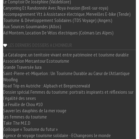
Le Comptoir De Joséphine (Valdeblore)
Canyoning Et Randonnée Avec Roya évasion (Breil-sur-roya)
Accompagnement Vtt à Assistance électrique, Merveilles E-bike (Tende)
Tourisme & Développement Solidaires (TDS Voyage) (Angers)
Aux Sources Gourmandes (Allos)
Ad Montem, Location De Vélos électriques (Colmars Les Alpes)
LES DERNIERS DOSSIERS A L'HONNEUR
La Catalogne, un territoire vivant entre patrimoine et tourisme durable
Association Mercantour Ecotourisme
Grande Traversée Jura
Saint-Pierre-et-Miquelon : Un Tourisme Durable au Cœur de l'Atlantique
Woofing
Road Trip en Autriche : Alpbach et Bregenzerwald
Dossier spécial Femmes du tourisme: portraits inspirants et réflexions sur
l'égalité des sexes
La Feuille de Chou #10
Sauver les dauphins de la mer rouge
Les femmes du tourisme
Take The M.E.D
Colloque « Tourisme du futur »
Agence de voyage tourisme solidaire - EChangeons le monde