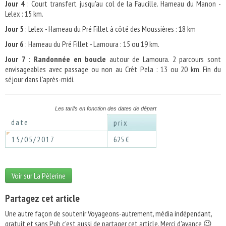
Jour 4
: Court transfert jusqu'au col de la Faucille. Hameau du Manon -
Lelex : 15 km.
Jour 5
: Lelex - Hameau du Pré Fillet à côté des Moussières : 18 km
Jour 6
: Hameau du Pré Fillet - Lamoura : 15 ou 19 km.
Jour 7
:
Randonnée en boucle
autour de Lamoura. 2 parcours sont
envisageables avec passage ou non au Crêt Pela : 13 ou 20 km. Fin du
séjour dans l'après-midi.
Les tarifs en fonction des dates de départ
date
prix
15/05/2017
625 €
Voir sur La Pèlerine
Partagez cet article
Une autre façon de soutenir Voyageons-autrement, média indépendant,
gratuit et
sans Pub
c'est aussi de partager cet article. Merci d'avance 😉