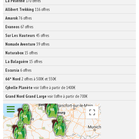
La Pèlerine
170 offres
Allibert Trekking
116 offres
Amarok
76 offres
Evaneos
67 offres
Sur Les Hauteurs
45 offres
Nomade Aventure
39 offres
Naturabox
15 offres
La Balaguère
15 offres
Escursia
6 offres
66° Nord
2 offres à 500€ et 550€
Cybelle Planète
voir l'offre à partir de 1400€
Grand Nord Grand Large
voir l'offre à partir de 700€