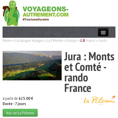
Home
»
Catalogue Voyages
»
La Pèlerine
»
Europe
»
France
»
rando
Actualités
Jura : Monts
T. Responsable
et Comté -
Destinations
rando
Acteurs
France
Thèmes
OK
à partir de
625.00 €
Durée : 7 jours
Voir sur La Pèlerine