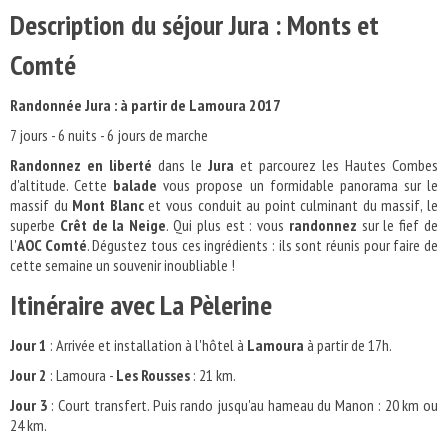
Description du séjour Jura : Monts et
Comté
Randonnée Jura : à partir de Lamoura 2017
7 jours - 6 nuits - 6 jours de marche
Randonnez en liberté
dans le
Jura
et parcourez les Hautes Combes
d'altitude. Cette
balade
vous propose un formidable panorama sur le
massif du
Mont Blanc
et vous conduit au point culminant du massif, le
superbe
Crêt de la Neige
. Qui plus est : vous
randonnez
sur le fief de
l'
AOC Comté
. Dégustez tous ces ingrédients : ils sont réunis pour faire de
cette semaine un souvenir inoubliable !
Itinéraire avec La Pèlerine
Jour 1
: Arrivée et installation à l'hôtel à
Lamoura
à partir de 17h.
Jour 2
: Lamoura -
Les
Rousses
: 21 km.
Jour 3
: Court transfert. Puis rando jusqu'au hameau du Manon : 20 km ou
24 km.