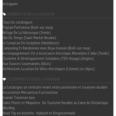
Instagram
DERNIÈRES OFFRES V-A EXCLUSIVE
Tous les catalogues
Paysan Parfumeur (Breil-sur-roya)
Refuge De La Valmasque (Tende)
L'Air Du Temps (Saint Martin Vésubie)
Le Comptoir De Joséphine (Valdeblore)
Canyoning Et Randonnée Avec Roya évasion (Breil-sur-roya)
Accompagnement Vtt à Assistance électrique, Merveilles E-bike (Tende)
Tourisme & Développement Solidaires (TDS Voyage) (Angers)
Aux Sources Gourmandes (Allos)
Ad Montem, Location De Vélos électriques (Colmars Les Alpes)
LES DERNIERS DOSSIERS A L'HONNEUR
La Catalogne, un territoire vivant entre patrimoine et tourisme durable
Association Mercantour Ecotourisme
Grande Traversée Jura
Saint-Pierre-et-Miquelon : Un Tourisme Durable au Cœur de l'Atlantique
Woofing
Road Trip en Autriche : Alpbach et Bregenzerwald