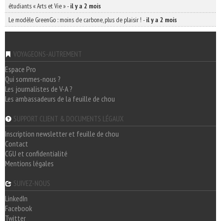
étudiants « Arts et Vie »
-
il y a 2 mois
Le modèle GreenGo : moins de carbone, plus de plaisir !
-
il y a 2 mois
VOYAGEONS-AUTREMENT
Espace Pro
Qui sommes-nous ?
Les journalistes de V-A ?
Les ambassadeurs de la feuille de chou
SUPPORT CLIENT & DOCUMENTS LÉGAUX
Inscription newsletter et feuille de chou
Contact
CGU et confidentialité
Mentions légales
SUIVEZ-NOUS
LinkedIn
Facebook
Twitter