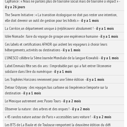
Capfrance : « Nous ne parlons plus de tourisme social mais de tourisme à impact »
-
il y a 26 jours
The Swarm Initiative : « La transition écologique ne doit pas rester une intention,
elle doit devenir un outil de gestion pour les hôtels »
-
il y a 1 mois
La Corrèze, un département unique à (re)découvrir absolument !
-
il y a 1 mois
Idée Nomade : faire du voyage de groupe une expérience humaine
-
il y a 1 mois
Ces labels et certifications AFNOR qui aident les voyageurs à choisir leurs
hébergements, activités ou destinations
-
il y a 1 mois
L’UNESCO célèbre la 5ème Journée Mondiale de la langue Kiswahili
-
il y a 1 mois
Label Emmaüs fête ses dix ans : l’improbable pari qui a fait entrer l’économie
solidaire dans l’ère du numérique
-
il y a 1 mois
Les Trophées Horizons reviennent pour une 5ème édition
-
il y a 1 mois
Detour Odyssey : des voyages bas carbone où l’expérience l’emporte sur la
destination
-
il y a 1 mois
Le Mexique autrement avec Paseo Tours
-
il y a 2 mois
Observer la nature : des arbres et des orques !
-
il y a 2 mois
« 45 randos nature autour de Paris » accessibles sans voiture !
-
il y a 2 mois
Les BTS de La Baule et de Toulouse remportent la deuxième édition du défi