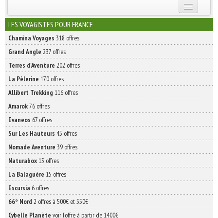
INSCRIVEZ-VOUS | ABONNEZ-VOUS
LES VOYAGISTES POUR FRANCE
Chamina Voyages
318 offres
Grand Angle
237 offres
Terres d'Aventure
202 offres
La Pèlerine
170 offres
Allibert Trekking
116 offres
Amarok
76 offres
Evaneos
67 offres
Sur Les Hauteurs
45 offres
Nomade Aventure
39 offres
Naturabox
15 offres
La Balaguère
15 offres
Escursia
6 offres
66° Nord
2 offres à 500€ et 550€
Cybelle Planète
voir l'offre à partir de 1400€