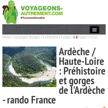
Home
»
Catalogue Voyages
»
La Pèlerine
»
Europe
»
France
»
rando
Actualités
Ardèche /
T. Responsable
Haute-Loire
Destinations
: Préhistoire
Acteurs
et gorges
Thèmes
de l'Ardèche
OK
- rando France