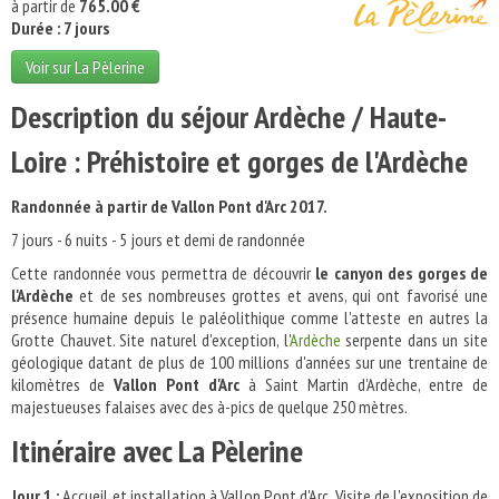
à partir de
765.00 €
Durée : 7 jours
Voir sur La Pèlerine
Description du séjour Ardèche / Haute-
Loire : Préhistoire et gorges de l'Ardèche
Randonnée à partir de Vallon Pont d'Arc 2017.
7 jours - 6 nuits - 5 jours et demi de randonnée
Cette randonnée vous permettra de découvrir
le canyon des gorges de
l'Ardèche
et de ses nombreuses grottes et avens, qui ont favorisé une
présence humaine depuis le paléolithique comme l'atteste en autres la
Grotte Chauvet. Site naturel d'exception, l'
Ardèche
serpente dans un site
géologique datant de plus de 100 millions d'années sur une trentaine de
kilomètres de
Vallon Pont d'Arc
à Saint Martin d'Ardèche, entre de
majestueuses falaises avec des à-pics de quelque 250 mètres.
Itinéraire avec La Pèlerine
Jour 1 :
Accueil et installation à Vallon Pont d'Arc. Visite de l'exposition de