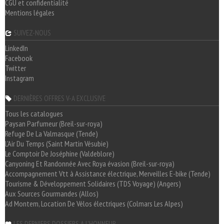
CGU et confidentialité
Mentions légales
SUIVEZ-NOUS
LinkedIn
Facebook
Twitter
Instagram
DERNIÈRES OFFRES V-A EXCLUSIVE
Tous les catalogues
Paysan Parfumeur (Breil-sur-roya)
Refuge De La Valmasque (Tende)
L'Air Du Temps (Saint Martin Vésubie)
Le Comptoir De Joséphine (Valdeblore)
Canyoning Et Randonnée Avec Roya évasion (Breil-sur-roya)
Accompagnement Vtt à Assistance électrique, Merveilles E-bike (Tende)
Tourisme & Développement Solidaires (TDS Voyage) (Angers)
Aux Sources Gourmandes (Allos)
Ad Montem, Location De Vélos électriques (Colmars Les Alpes)
LES DERNIERS DOSSIERS A L'HONNEUR