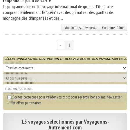
Ouganda
- à partir de 3470 €
Le programme de notre voyage international de groupe. L'itinéraire
comprend évidemment le "plein" avec des primates : des gorilles de
montagne, des chimpanzés et des ...
Voir l'offre sur Evaneos
Continuer à lire
«
1
Cochez cette case pour valider
vos choix pour recevoir bons plans, newsletter
et offres partenaires
15 voyages sélectionnés par Voyageons-
Autrement.com