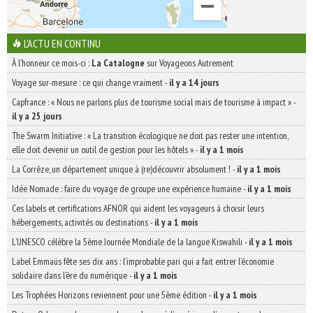
L'ACTU EN CONTINU
À l'honneur ce mois-ci :
La Catalogne
sur Voyageons Autrement
Voyage sur-mesure : ce qui change vraiment
-
il y a 14 jours
Capfrance : « Nous ne parlons plus de tourisme social mais de tourisme à impact »
-
il y a 25 jours
The Swarm Initiative : « La transition écologique ne doit pas rester une intention,
elle doit devenir un outil de gestion pour les hôtels »
-
il y a 1 mois
La Corrèze, un département unique à (re)découvrir absolument !
-
il y a 1 mois
Idée Nomade : faire du voyage de groupe une expérience humaine
-
il y a 1 mois
Ces labels et certifications AFNOR qui aident les voyageurs à choisir leurs
hébergements, activités ou destinations
-
il y a 1 mois
L’UNESCO célèbre la 5ème Journée Mondiale de la langue Kiswahili
-
il y a 1 mois
Label Emmaüs fête ses dix ans : l’improbable pari qui a fait entrer l’économie
solidaire dans l’ère du numérique
-
il y a 1 mois
Les Trophées Horizons reviennent pour une 5ème édition
-
il y a 1 mois