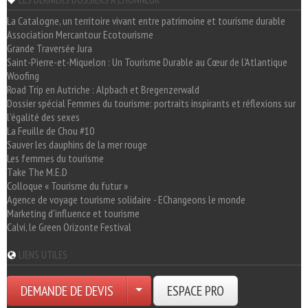
La Catalogne, un territoire vivant entre patrimoine et tourisme durable
Association Mercantour Ecotourisme
Grande Traversée Jura
Saint-Pierre-et-Miquelon : Un Tourisme Durable au Cœur de l'Atlantique
Woofing
Road Trip en Autriche : Alpbach et Bregenzerwald
Dossier spécial Femmes du tourisme: portraits inspirants et réflexions sur
l'égalité des sexes
La Feuille de Chou #10
Sauver les dauphins de la mer rouge
Les femmes du tourisme
Take The M.E.D
Colloque « Tourisme du futur »
Agence de voyage tourisme solidaire - EChangeons le monde
Marketing d'influence et tourisme
Calvi, le Green Orizonte Festival
LIENS UTILES
DEMANDE DE DEVIS
ESPACE PRO