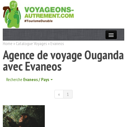
Home
»
Catalogue Voyages
»
Evaneos
Actualités
Agence de voyage Ouganda
T. Responsable
avec Evaneos
Destinations
Acteurs
Recherche
Evaneos / Pays
Thèmes
«
1
OK