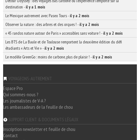
Detour Odyssey : des voyages bas carbone où l’expérience l’emporte sur la
destination
-
il y a 1 mois
Le Mexique autrement avec Paseo Tours
-
il y a 2 mois
Observer la nature : des arbres et des orques !
-
il y a 2 mois
« 45 randos nature autour de Paris » accessibles sans voiture !
-
il y a 2 mois
Les BTS de La Baule et de Toulouse remportent la deuxième édition du défi
étudiants « Arts et Vie »
-
il y a 2 mois
Le modèle GreenGo : moins de carbone, plus de plaisir !
-
il y a 2 mois
VOYAGEONS-AUTREMENT
Espace Pro
Qui sommes-nous ?
Les journalistes de V-A ?
Les ambassadeurs de la feuille de chou
SUPPORT CLIENT & DOCUMENTS LÉGAUX
Inscription newsletter et feuille de chou
Contact