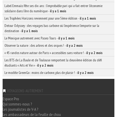
Label Emmaüs fête ses dix ans : l’improbable pari qui a fait entrer l’économie
solidaire dans l’ère du numérique
-
il y a 1 mois
Les Trophées Horizons reviennent pour une 5ème édition
-
il y a 1 mois
Detour Odyssey : des voyages bas carbone où l’expérience l’emporte sur la
destination
-
il y a 1 mois
Le Mexique autrement avec Paseo Tours
-
il y a 1 mois
Observer la nature : des arbres et des orques !
-
il y a 2 mois
« 45 randos nature autour de Paris » accessibles sans voiture !
-
il y a 2 mois
Les BTS de La Baule et de Toulouse remportent la deuxième édition du défi
étudiants « Arts et Vie »
-
il y a 2 mois
Le modèle GreenGo : moins de carbone, plus de plaisir !
-
il y a 2 mois
VOYAGEONS-AUTREMENT
Espace Pro
Qui sommes-nous ?
Les journalistes de V-A ?
Les ambassadeurs de la feuille de chou