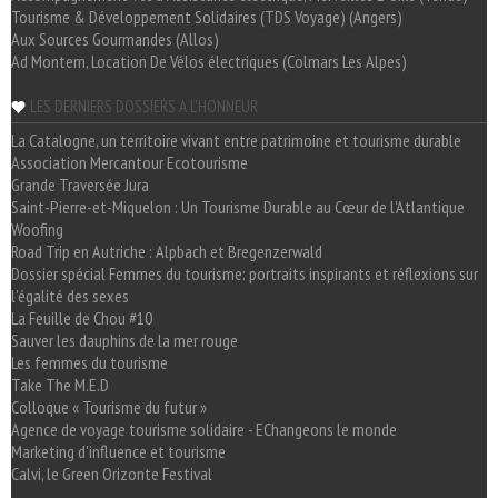
Tourisme & Développement Solidaires (TDS Voyage) (Angers)
Aux Sources Gourmandes (Allos)
Ad Montem, Location De Vélos électriques (Colmars Les Alpes)
LES DERNIERS DOSSIERS A L'HONNEUR
La Catalogne, un territoire vivant entre patrimoine et tourisme durable
Association Mercantour Ecotourisme
Grande Traversée Jura
Saint-Pierre-et-Miquelon : Un Tourisme Durable au Cœur de l'Atlantique
Woofing
Road Trip en Autriche : Alpbach et Bregenzerwald
Dossier spécial Femmes du tourisme: portraits inspirants et réflexions sur
l'égalité des sexes
La Feuille de Chou #10
Sauver les dauphins de la mer rouge
Les femmes du tourisme
Take The M.E.D
Colloque « Tourisme du futur »
Agence de voyage tourisme solidaire - EChangeons le monde
Marketing d'influence et tourisme
Calvi, le Green Orizonte Festival