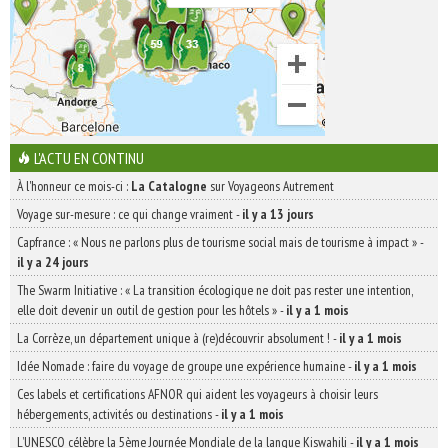
L'ACTU EN CONTINU
À l'honneur ce mois-ci :
La Catalogne
sur Voyageons Autrement
Voyage sur-mesure : ce qui change vraiment
-
il y a 13 jours
Capfrance : « Nous ne parlons plus de tourisme social mais de tourisme à impact »
-
il y a 24 jours
The Swarm Initiative : « La transition écologique ne doit pas rester une intention,
elle doit devenir un outil de gestion pour les hôtels »
-
il y a 1 mois
La Corrèze, un département unique à (re)découvrir absolument !
-
il y a 1 mois
Idée Nomade : faire du voyage de groupe une expérience humaine
-
il y a 1 mois
Ces labels et certifications AFNOR qui aident les voyageurs à choisir leurs
hébergements, activités ou destinations
-
il y a 1 mois
L’UNESCO célèbre la 5ème Journée Mondiale de la langue Kiswahili
-
il y a 1 mois