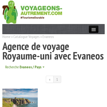
Home
»
Catalogue Voyages
»
Evaneos
Actualités
Agence de voyage
T. Responsable
Royaume-uni avec Evaneos
Destinations
Acteurs
Recherche
Evaneos / Pays
Thèmes
«
1
OK