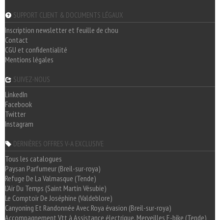
SUPPORT CLIENT & DOCUMENTS LÉGAUX
Inscription newsletter et feuille de chou
Contact
CGU et confidentialité
Mentions légales
SUIVEZ-NOUS
LinkedIn
Facebook
Twitter
Instagram
DERNIÈRES OFFRES V-A EXCLUSIVE
Tous les catalogues
Paysan Parfumeur (Breil-sur-roya)
Refuge De La Valmasque (Tende)
L'Air Du Temps (Saint Martin Vésubie)
Le Comptoir De Joséphine (Valdeblore)
Canyoning Et Randonnée Avec Roya évasion (Breil-sur-roya)
Accompagnement Vtt à Assistance électrique, Merveilles E-bike (Tende)