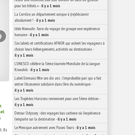
pour les hôtels »
-
il y a 1 mois
La Corrèze, un département unique à (re)découvrir
absolument !
-
il y a 1 mois
›
Idée Nomade : faire du voyage de groupe une expérience
humaine
-
il y a 1 mois
Ces labels et certifications AFNOR qui aident les voyageurs à
choisir leurs hébergements, activités ou destinations
-
il y a 1 mois
L’UNESCO célèbre la 5ème Journée Mondiale de la langue
Kiswahili
-
il y a 1 mois
Label Emmaüs fête ses dix ans : l’improbable pari qui a fait
entrer l’économie solidaire dans l’ère du numérique
-
il y a 1 mois
Les Trophées Horizons reviennent pour une 5ème édition
-
il y a 1 mois
c
hel
Detour Odyssey : des voyages bas carbone où l’expérience
s
l’emporte sur la destination
-
il y a 1 mois
Le Mexique autrement avec Paseo Tours
-
il y a 1 mois
. Ils