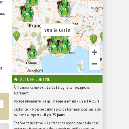
ue
ua.
voir la carte
st
L'ACTU EN CONTINU
À l'honneur ce mois-ci :
La Catalogne
sur Voyageons
Autrement
Voyage sur-mesure : ce qui change vraiment
-
il y a 14 jours
Capfrance : « Nous ne parlons plus de tourisme social mais de
tourisme à impact »
-
il y a 25 jours
The Swarm Initiative : « La transition écologique ne doit pas
rester une intention, elle doit devenir un outil de gestion