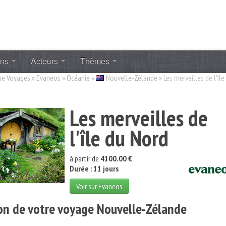
ons
Acteurs
Thèmes
ue Voyages
»
Evaneos
»
Océanie
»
Nouvelle-Zélande
»
Les merveilles de l'île
Les merveilles de
l'île du Nord
à partir de
4100.00 €
Durée : 11 jours
Voir sur Evaneos
on de votre voyage Nouvelle-Zélande