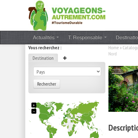
Actualités
T. Responsable
Destinati
Vous recherchez :
Home
»
Catalog
Nord
Destination
Rechercher
+
−
Descripti