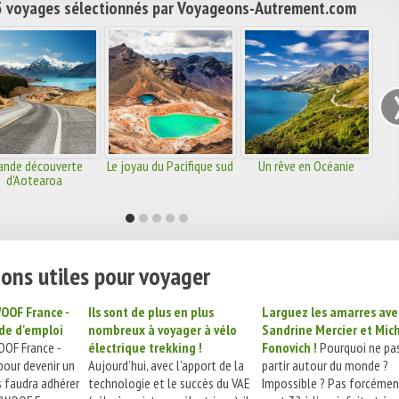
 voyages sélectionnés par Voyageons-Autrement.com
ande découverte
Le joyau du Pacifique sud
Un rêve en Océanie
d'Aotearoa
ons utiles pour voyager
OOF France -
Ils sont de plus en plus
Larguez les amarres ave
de d'emploi
nombreux à voyager à vélo
Sandrine Mercier et Mic
OF France -
électrique trekking !
Fonovich !
Pourquoi ne pa
pour devenir un
Aujourd’hui, avec l’apport de la
partir autour du monde ?
 faudra adhérer
technologie et le succès du VAE
Impossible ? Pas forcément