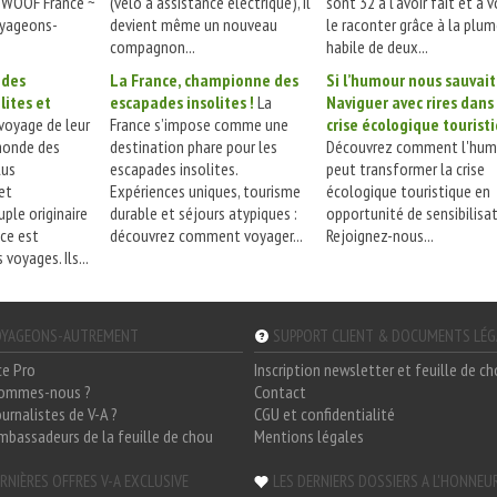
 WWOOF France ~
(vélo à assistance électrique), il
sont 32 à l’avoir fait et à 
oyageons-
devient même un nouveau
le raconter grâce à la plu
compagnon...
habile de deux...
 des
La France, championne des
Si l’humour nous sauvait
lites et
escapades insolites !
La
Naviguer avec rires dans 
voyage de leur
France s’impose comme une
crise écologique tourist
 monde des
destination phare pour les
Découvrez comment l'hum
lus
escapades insolites.
peut transformer la crise
et
Expériences uniques, tourisme
écologique touristique en
ple originaire
durable et séjours atypiques :
opportunité de sensibilisat
nce est
découvrez comment voyager...
Rejoignez-nous...
voyages. Ils...
YAGEONS-AUTREMENT
SUPPORT CLIENT & DOCUMENTS LÉ
ce Pro
Inscription newsletter et feuille de c
sommes-nous ?
Contact
ournalistes de V-A ?
CGU et confidentialité
mbassadeurs de la feuille de chou
Mentions légales
RNIÈRES OFFRES V-A EXCLUSIVE
LES DERNIERS DOSSIERS A L'HONNEU