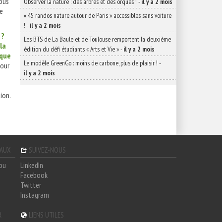
vous
Observer la nature : des arbres et des orques !
-
il y a 2 mois
me
« 45 randos nature autour de Paris » accessibles sans voiture
!
-
il y a 2 mois
 ?
Les BTS de La Baule et de Toulouse remportent la deuxième
la
édition du défi étudiants « Arts et Vie »
-
il y a 2 mois
ique
Le modèle GreenGo : moins de carbone, plus de plaisir !
-
our
il y a 2 mois
ion.
GAUX
SUIVEZ-NOUS
hou
LinkedIn
Facebook
Twitter
Instagram
R
LIENS UTILES