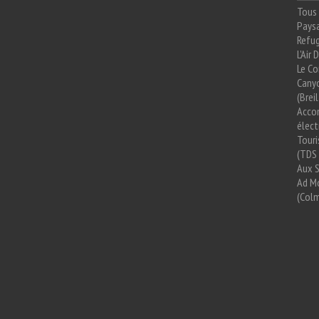
Tous 
Paysa
Refug
L'Air
Le Co
Cany
(Brei
Acco
élect
Tour
(TDS 
Aux 
Ad Mo
(Colm