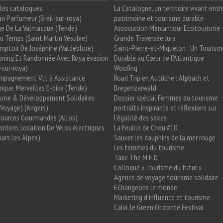
les catalogues
La Catalogne, un territoire vivant entr
n Parfumeur (Breil-sur-roya)
patrimoine et tourisme durable
e De La Valmasque (Tende)
Association Mercantour Ecotourisme
 Du Temps (Saint Martin Vésubie)
Grande Traversée Jura
mptoir De Joséphine (Valdeblore)
Saint-Pierre-et-Miquelon : Un Tourism
oning Et Randonnée Avec Roya évasion
Durable au Cœur de l'Atlantique
l-sur-roya)
Woofing
mpagnement Vtt à Assistance
Road Trip en Autriche : Alpbach et
rique, Merveilles E-bike (Tende)
Bregenzerwald
isme & Développement Solidaires
Dossier spécial Femmes du tourisme:
Voyage) (Angers)
portraits inspirants et réflexions sur
Sources Gourmandes (Allos)
l'égalité des sexes
ntem, Location De Vélos électriques
La Feuille de Chou #10
ars Les Alpes)
Sauver les dauphins de la mer rouge
Les femmes du tourisme
Take The M.E.D
Colloque « Tourisme du futur »
Agence de voyage tourisme solidaire -
EChangeons le monde
Marketing d'influence et tourisme
Calvi, le Green Orizonte Festival