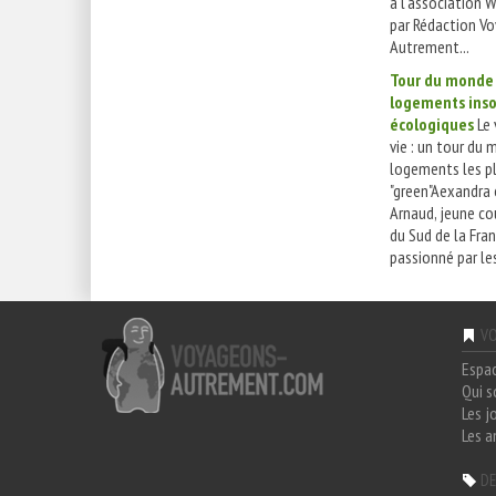
à l'association
par Rédaction V
Autrement...
Tour du monde
logements inso
écologiques
Le 
vie : un tour du
logements les p
"green"Aexandra 
Arnaud, jeune cou
du Sud de la Fra
passionné par les 
VO
Espa
Qui 
Les j
Les a
DE