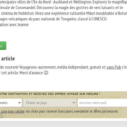
principales villes de l'île du Nord : Auckland et Wellington. Explorez le magnifiq
éninsule de Coromandel. Découvrez la magie des grottes de vers luisants et le
cinéma de Hobbiton. Vivez une expérience culturelle Māori inoubliable à Rotor
ages volcaniques du parc national de Tongariro, classé à l'UNESCO.
aliser avec Jeanne
os
 article
 de soutenir Voyageons-autrement, média indépendant, gratuit et
sans Pub
c'e
 cet article. Merci d'avance 😉
 case pour valider
vos choix pour recevoir bons plans, newsletter et offres partenaires