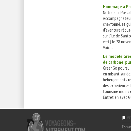
Hommage à Pas
Notre ami Pascal
Accompagnateur
chevronné, et gu
d’aventure réputé
sur l’ile de Sant
vert) le 28 nove
Voici...
Le modèle Gre
de carbone, plus
GreenGo poursuit
en misant sur de
hébergements re
des expériences 
tourisme moins 
Entretien avec G
VO
Espa