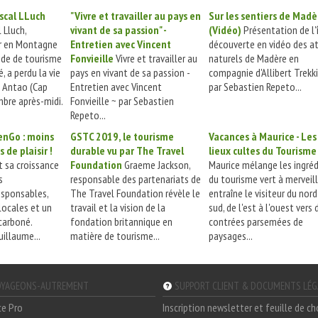
cal LLuch
"Vivre et travailler au pays en
Sur les sentiers de Madè
 Lluch,
vivant de sa passion" -
(Vidéo)
Présentation de l'î
 en Montagne
Entretien avec Vincent
découverte en vidéo des a
ide de tourisme
Fonvieille
Vivre et travailler au
naturels de Madère en
, a perdu la vie
pays en vivant de sa passion -
compagnie d'Allibert Trekki
o Antao (Cap
Entretien avec Vincent
par Sebastien Repeto...
mbre après-midi.
Fonvieille ~ par Sebastien
Repeto...
enGo : moins
GSTC 2019, le tourisme
Vacances à Maurice - Les
 de plaisir !
durable vu par The Travel
lieux cultes du Tourisme
 sa croissance
Foundation
Graeme Jackson,
Maurice mélange les ingré
s
responsable des partenariats de
du tourisme vert à merveil
sponsables,
The Travel Foundation révèle le
entraîne le visiteur du nord
locales et un
travail et la vision de la
sud, de l'est à l'ouest vers 
carboné.
fondation britannique en
contrées parsemées de
uillaume...
matière de tourisme...
paysages...
YAGEONS-AUTREMENT
SUPPORT CLIENT & DOCUMENTS LÉ
ce Pro
Inscription newsletter et feuille de c