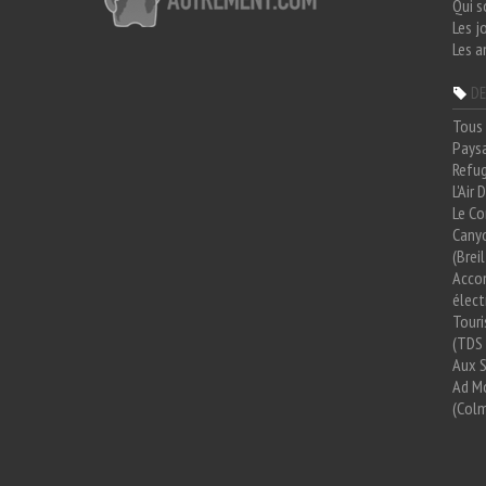
Qui 
Les j
Les a
DE
Tous 
Paysa
Refug
L'Air
Le Co
Cany
(Brei
Acco
élect
Tour
(TDS 
Aux 
Ad Mo
(Colm