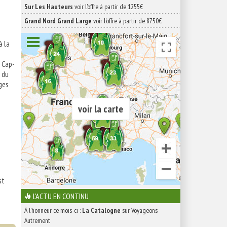
Sur Les Hauteurs
voir l'offre à partir de 1255€
Grand Nord Grand Large
voir l'offre à partir de 8750€
à la
 Cap-
 du
ges
voir la carte
st
L'ACTU EN CONTINU
À l'honneur ce mois-ci :
La Catalogne
sur Voyageons
Autrement