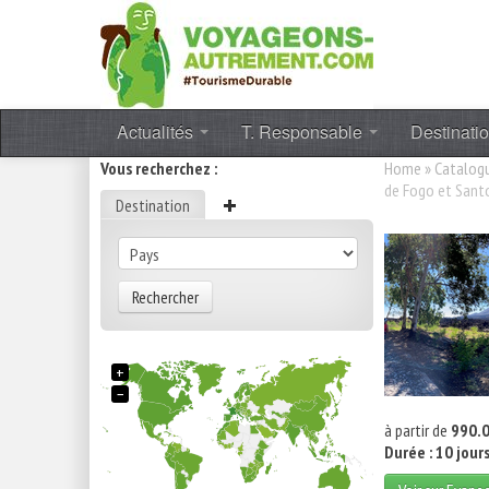
Actualités
T. Responsable
Destinati
Vous recherchez :
Home
»
Catalog
de Fogo et Sant
Destination
Rechercher
+
−
à partir de
990.0
Durée : 10 jour