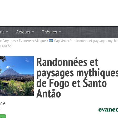
ons
Acteurs
Thèmes
ue Voyages
»
Evaneos
»
Afrique
»
Cap Vert
»
Randonnées et paysages mythi
o Antão
Randonnées et
paysages mythique
de Fogo et Santo
Antão
0 €
s