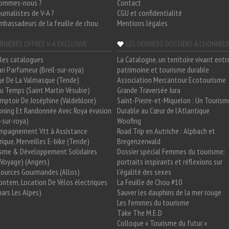
sommes-nous ?
Contact
ournalistes de V-A ?
CGU et confidentialité
mbassadeurs de la feuille de chou
Mentions légales
RNIÈRES OFFRES V-A EXCLUSIVE
LES DERNIERS DOSSIERS A L'HONNEU
les catalogues
La Catalogne, un territoire vivant entr
n Parfumeur (Breil-sur-roya)
patrimoine et tourisme durable
e De La Valmasque (Tende)
Association Mercantour Ecotourisme
 Du Temps (Saint Martin Vésubie)
Grande Traversée Jura
mptoir De Joséphine (Valdeblore)
Saint-Pierre-et-Miquelon : Un Tourism
oning Et Randonnée Avec Roya évasion
Durable au Cœur de l'Atlantique
l-sur-roya)
Woofing
mpagnement Vtt à Assistance
Road Trip en Autriche : Alpbach et
rique, Merveilles E-bike (Tende)
Bregenzerwald
isme & Développement Solidaires
Dossier spécial Femmes du tourisme:
Voyage) (Angers)
portraits inspirants et réflexions sur
Sources Gourmandes (Allos)
l'égalité des sexes
ntem, Location De Vélos électriques
La Feuille de Chou #10
ars Les Alpes)
Sauver les dauphins de la mer rouge
Les femmes du tourisme
Take The M.E.D
Colloque « Tourisme du futur »