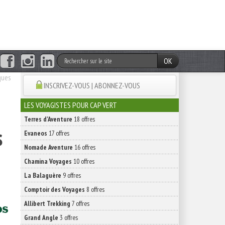
OK
ques
INSCRIVEZ-VOUS | ABONNEZ-VOUS
LES VOYAGISTES POUR CAP VERT
Terres d'Aventure
18 offres
s
Evaneos
17 offres
Nomade Aventure
16 offres
Chamina Voyages
10 offres
La Balaguère
9 offres
Comptoir des Voyages
8 offres
Allibert Trekking
7 offres
Grand Angle
3 offres