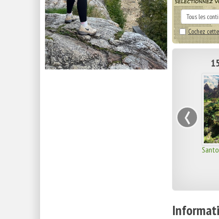
Cochez cette
15
‹
Santo
Informati