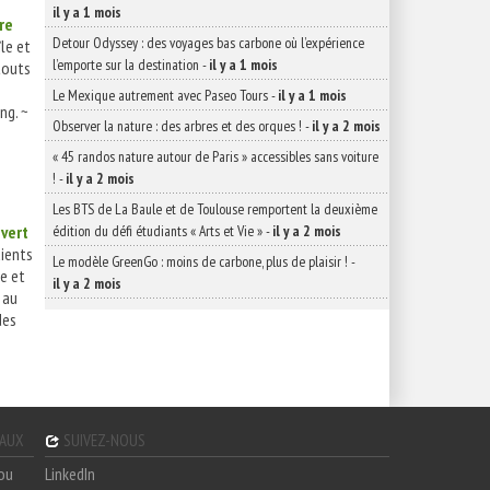
il y a 1 mois
re
Detour Odyssey : des voyages bas carbone où l’expérience
le et
l’emporte sur la destination
-
il y a 1 mois
touts
Le Mexique autrement avec Paseo Tours
-
il y a 1 mois
ng. ~
Observer la nature : des arbres et des orques !
-
il y a 2 mois
« 45 randos nature autour de Paris » accessibles sans voiture
!
-
il y a 2 mois
Les BTS de La Baule et de Toulouse remportent la deuxième
édition du défi étudiants « Arts et Vie »
-
il y a 2 mois
 vert
dients
Le modèle GreenGo : moins de carbone, plus de plaisir !
-
le et
il y a 2 mois
 au
des
GAUX
SUIVEZ-NOUS
hou
LinkedIn