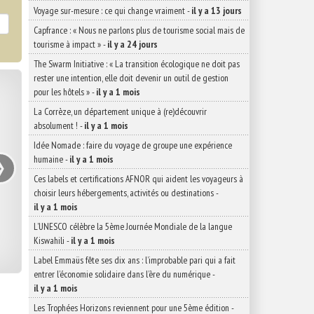
Voyage sur-mesure : ce qui change vraiment
-
il y a 13 jours
Capfrance : « Nous ne parlons plus de tourisme social mais de
tourisme à impact »
-
il y a 24 jours
The Swarm Initiative : « La transition écologique ne doit pas
rester une intention, elle doit devenir un outil de gestion
pour les hôtels »
-
il y a 1 mois
La Corrèze, un département unique à (re)découvrir
absolument !
-
il y a 1 mois
›
Idée Nomade : faire du voyage de groupe une expérience
humaine
-
il y a 1 mois
Ces labels et certifications AFNOR qui aident les voyageurs à
choisir leurs hébergements, activités ou destinations
-
il y a 1 mois
L’UNESCO célèbre la 5ème Journée Mondiale de la langue
Kiswahili
-
il y a 1 mois
Label Emmaüs fête ses dix ans : l’improbable pari qui a fait
entrer l’économie solidaire dans l’ère du numérique
-
il y a 1 mois
Les Trophées Horizons reviennent pour une 5ème édition
-