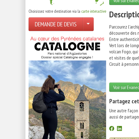
Voir sur Evane
Choisissez votre destination via la
carte interactive
Descripti
DEMANDE DE DEVIS
Parcourez l'arch
découverte des m
Entre authentici
Vert lors de lon
volcan Fogo, qui
et visites de que
Circuit à person
Voir sur Evane
Partagez cet
Une autre façon
aussi de partager