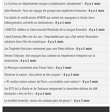
La Corrèze, un département unique à (re)découvrir absolument !
-
il y a 1 mois
Idée Nomade : faire du voyage de groupe une expérience humaine
-
il y a 1 mois
Ces labels et certifications AFNOR qui aident les voyageurs à choisir leurs
hébergements, activités ou destinations
-
il y a 1 mois
L’UNESCO célèbre la 5ème Journée Mondiale de la langue Kiswahili
-
il y a 1 mois
Label Emmaüs fête ses dix ans : l’improbable pari qui a fait entrer l’économie
solidaire dans l’ère du numérique
-
il y a 1 mois
Les Trophées Horizons reviennent pour une 5ème édition
-
il y a 1 mois
Detour Odyssey : des voyages bas carbone où l’expérience l’emporte sur la
destination
-
il y a 1 mois
Le Mexique autrement avec Paseo Tours
-
il y a 2 mois
Observer la nature : des arbres et des orques !
-
il y a 2 mois
« 45 randos nature autour de Paris » accessibles sans voiture !
-
il y a 2 mois
Les BTS de La Baule et de Toulouse remportent la deuxième édition du défi
étudiants « Arts et Vie »
-
il y a 2 mois
Le modèle GreenGo : moins de carbone, plus de plaisir !
-
il y a 2 mois