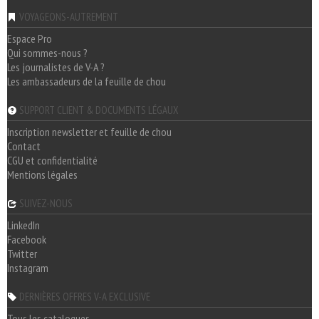
VOYAGEONS-AUTREMENT
Espace Pro
Qui sommes-nous ?
Les journalistes de V-A ?
Les ambassadeurs de la feuille de chou
SUPPORT CLIENT & DOCUMENTS LÉGAUX
Inscription newsletter et feuille de chou
Contact
CGU et confidentialité
Mentions légales
SUIVEZ-NOUS
LinkedIn
Facebook
Twitter
Instagram
DERNIÈRES OFFRES V-A EXCLUSIVE
Tous les catalogues