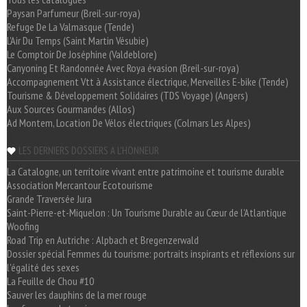
Paysan Parfumeur (Breil-sur-roya)
Refuge De La Valmasque (Tende)
L'Air Du Temps (Saint Martin Vésubie)
Le Comptoir De Joséphine (Valdeblore)
Canyoning Et Randonnée Avec Roya évasion (Breil-sur-roya)
Accompagnement Vtt à Assistance électrique, Merveilles E-bike (Tende)
Tourisme & Développement Solidaires (TDS Voyage) (Angers)
Aux Sources Gourmandes (Allos)
Ad Montem, Location De Vélos électriques (Colmars Les Alpes)
LES DERNIERS DOSSIERS A L'HONNEUR
La Catalogne, un territoire vivant entre patrimoine et tourisme durable
Association Mercantour Ecotourisme
Grande Traversée Jura
Saint-Pierre-et-Miquelon : Un Tourisme Durable au Cœur de l'Atlantique
Woofing
Road Trip en Autriche : Alpbach et Bregenzerwald
Dossier spécial Femmes du tourisme: portraits inspirants et réflexions sur
l'égalité des sexes
La Feuille de Chou #10
Sauver les dauphins de la mer rouge