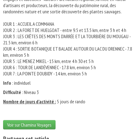
d'artisans et producteurs, la découverte du patrimoine rural, des
randonnées nature et une sortie découverte des plantes sauvages.
JOUR 1 : ACCUEIL A COMMANA
JOUR 2 : LA FORET DE HUELGOAT - entre 9.5 et 13.5 km, entre 3 h et 4 h
JOUR 3 : LES CRÊTES DES MONTS D'ARRÉE ET LA TOURBIÈRE DU MOUGAU -
21.5 km, environ 6 h
JOUR 4 : SORTIE BOTANIQUE ET BALADE AUTOUR DU LAC DU DRENNEC - 7.8
km, environ 5 h
JOUR 5 : LE MENEZ MIKEL - 15 km, entre 4 h 30 et 5 h
JOUR 6 : TOUR DE LANDÉVENNEC - 17.8 km, environ 5 h
JOUR 7 : LA POINTE DOUBIDY - 14 km, environ 5 h
Info
: individuel
Difficulté
: Niveau 3
Nombre de jours d'activité :
5 jours de rando
Voir sur Chamina Voyages
Partagez cet article