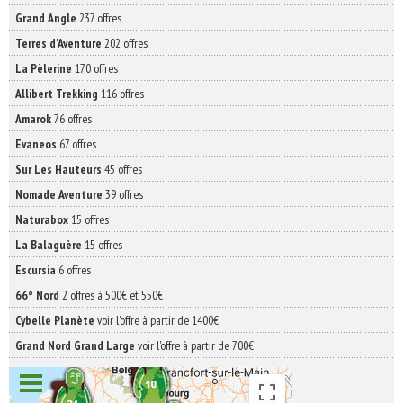
Grand Angle
237 offres
Terres d'Aventure
202 offres
La Pèlerine
170 offres
Allibert Trekking
116 offres
Amarok
76 offres
Evaneos
67 offres
Sur Les Hauteurs
45 offres
Nomade Aventure
39 offres
Naturabox
15 offres
La Balaguère
15 offres
Escursia
6 offres
66° Nord
2 offres à 500€ et 550€
Cybelle Planète
voir l'offre à partir de 1400€
Grand Nord Grand Large
voir l'offre à partir de 700€