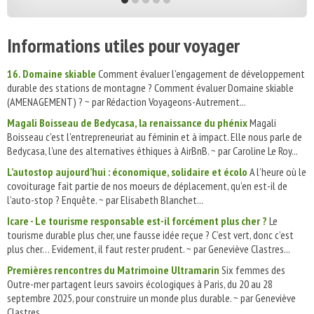
Informations utiles pour voyager
16. Domaine skiable
Comment évaluer l'engagement de développement
durable des stations de montagne ? Comment évaluer Domaine skiable
(AMENAGEMENT) ? ~ par Rédaction Voyageons-Autrement...
Magali Boisseau de Bedycasa, la renaissance du phénix
Magali
Boisseau c'est l'entrepreneuriat au féminin et à impact. Elle nous parle de
Bedycasa, l'une des alternatives éthiques à AirBnB. ~ par Caroline Le Roy...
L’autostop aujourd’hui : économique, solidaire et écolo
A l’heure où le
covoiturage fait partie de nos moeurs de déplacement, qu’en est-il de
l’auto-stop ? Enquête. ~ par Elisabeth Blanchet...
Icare - Le tourisme responsable est-il forcément plus cher ?
Le
tourisme durable plus cher, une fausse idée reçue ? C’est vert, donc c’est
plus cher… Evidement, il faut rester prudent. ~ par Geneviève Clastres...
Premières rencontres du Matrimoine Ultramarin
Six femmes des
Outre-mer partagent leurs savoirs écologiques à Paris, du 20 au 28
septembre 2025, pour construire un monde plus durable. ~ par Geneviève
Clastres...