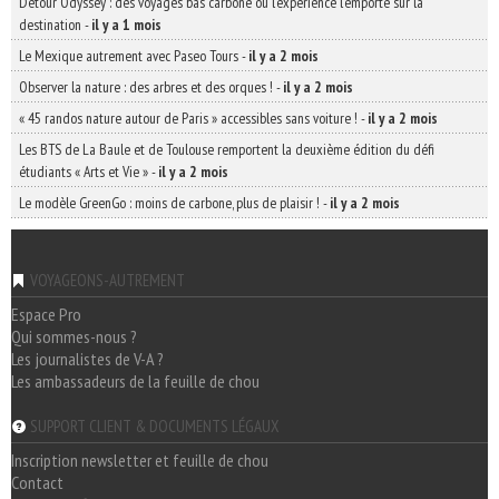
Detour Odyssey : des voyages bas carbone où l’expérience l’emporte sur la
destination
-
il y a 1 mois
Le Mexique autrement avec Paseo Tours
-
il y a 2 mois
Observer la nature : des arbres et des orques !
-
il y a 2 mois
« 45 randos nature autour de Paris » accessibles sans voiture !
-
il y a 2 mois
Les BTS de La Baule et de Toulouse remportent la deuxième édition du défi
étudiants « Arts et Vie »
-
il y a 2 mois
Le modèle GreenGo : moins de carbone, plus de plaisir !
-
il y a 2 mois
VOYAGEONS-AUTREMENT
Espace Pro
Qui sommes-nous ?
Les journalistes de V-A ?
Les ambassadeurs de la feuille de chou
SUPPORT CLIENT & DOCUMENTS LÉGAUX
Inscription newsletter et feuille de chou
Contact