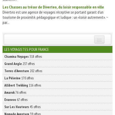
Les Chasses au trésor de Diverteo, du loisir responsable en ville
Diverteo est une agence de voyages réceptive se portant garant d’un
tourisme de proximité, pédagogique et ludique : un «loisir autrement». ~
par...
INSCRIVEZ-VOUS | ABONNEZ-VOUS
LES VOYAGISTES POUR FRANCE
Chamina Voyages
318 offres
Grand Angle
237 offres
Terres d'Aventure
202 offres
La Pèlerine
170 offres
Allibert Trekking
116 offres
Amarok
76 offres
Evaneos
67 offres
Sur Les Hauteurs
45 offres
Nomade Aventure
39 offres