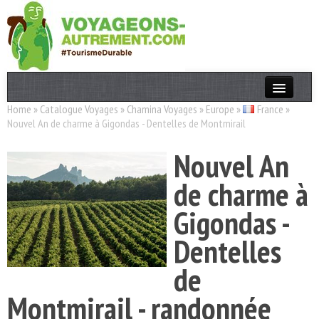
Home
»
Catalogue Voyages
»
Chamina Voyages
»
Europe
»
France
»
Actualités
Nouvel An de charme à Gigondas - Dentelles de Montmirail
T. Responsable
Nouvel An
Destinations
de charme à
Acteurs
Gigondas -
Thèmes
Dentelles
OK
de
Montmirail - randonnée