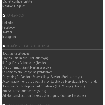
CGU et confidentialité
Mentions légales
SUIVEZ-NOUS
LinkedIn
Facebook
Twitter
Instagram
DERNIÈRES OFFRES V-A EXCLUSIVE
Tous les catalogues
Paysan Parfumeur (Breil-sur-roya)
Refuge De La Valmasque (Tende)
L'Air Du Temps (Saint Martin Vésubie)
Le Comptoir De Joséphine (Valdeblore)
Canyoning Et Randonnée Avec Roya évasion (Breil-sur-roya)
Accompagnement Vtt à Assistance électrique, Merveilles E-bike (Tende)
Tourisme & Développement Solidaires (TDS Voyage) (Angers)
Aux Sources Gourmandes (Allos)
Ad Montem, Location De Vélos électriques (Colmars Les Alpes)
LES DERNIERS DOSSIERS A L'HONNEUR