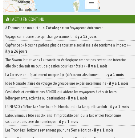
L'ACTU EN CONTINU
À l'honneur ce mois-ci :
La Catalogne
sur Voyageons Autrement
Voyage sur-mesure : ce qui change vraiment
-
il y a 15 jours
Capfrance : « Nous ne parlons plus de tourisme social mais de tourisme à impact »
-
il y a 26 jours
The Swarm Initiative : « La transition écologique ne doit pas rester une intention,
elle doit devenir un outil de gestion pour les hôtels »
-
il y a 1 mois
La Corrèze, un département unique à (re)découvrir absolument !
-
il y a 1 mois
Idée Nomade : faire du voyage de groupe une expérience humaine
-
il y a 1 mois
Ces labels et certifications AFNOR qui aident les voyageurs à choisir leurs
hébergements, activités ou destinations
-
il y a 1 mois
L’UNESCO célèbre la 5ème Journée Mondiale de la langue Kiswahili
-
il y a 1 mois
Label Emmaüs fête ses dix ans : l’improbable pari qui a fait entrer l’économie
solidaire dans l’ère du numérique
-
il y a 1 mois
Les Trophées Horizons reviennent pour une 5ème édition
-
il y a 1 mois