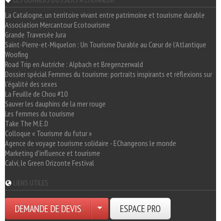
La Catalogne, un territoire vivant entre patrimoine et tourisme durable
Association Mercantour Ecotourisme
Grande Traversée Jura
Saint-Pierre-et-Miquelon : Un Tourisme Durable au Cœur de l'Atlantique
Woofing
Road Trip en Autriche : Alpbach et Bregenzerwald
Dossier spécial Femmes du tourisme: portraits inspirants et réflexions sur
l'égalité des sexes
La Feuille de Chou #10
Sauver les dauphins de la mer rouge
Les femmes du tourisme
Take The M.E.D
Colloque « Tourisme du futur »
Agence de voyage tourisme solidaire - EChangeons le monde
Marketing d'influence et tourisme
Calvi, le Green Orizonte Festival
LIENS UTILES
DEMANDE DE DEVIS
ESPACE PRO