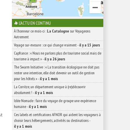
L'ACTU EN CONTINU
À l'honneur ce mois-ci :
La Catalogne
sur Voyageons
Autrement
Voyage sur-mesure : ce qui change vraiment
-
il y a 15 jours
Capfrance : « Nous ne parlons plus de tourisme social mais de
tourisme à impact »
-
il y a 26 jours
The Swarm Initiative : « La transition écologique ne doit pas
rester une intention, elle doit devenir un outil de gestion
pour les hôtels »
-
il y a 1 mois
La Corrèze, un département unique à (re)découvrir
absolument !
-
il y a 1 mois
Idée Nomade : faire du voyage de groupe une expérience
humaine
-
il y a 1 mois
st
Ces labels et certifications AFNOR qui aident les voyageurs à
choisir leurs hébergements, activités ou destinations
-
il y a 1 mois