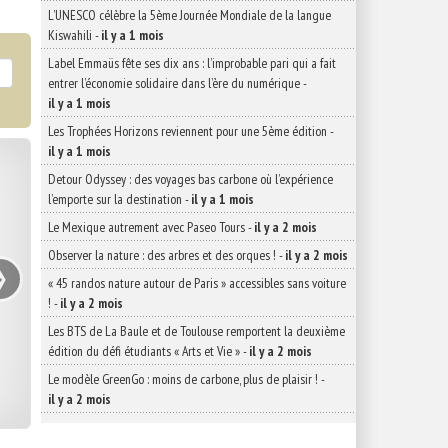
L’UNESCO célèbre la 5ème Journée Mondiale de la langue
Kiswahili
-
il y a 1 mois
Label Emmaüs fête ses dix ans : l’improbable pari qui a fait
entrer l’économie solidaire dans l’ère du numérique
-
il y a 1 mois
Les Trophées Horizons reviennent pour une 5ème édition
-
il y a 1 mois
Detour Odyssey : des voyages bas carbone où l’expérience
l’emporte sur la destination
-
il y a 1 mois
Le Mexique autrement avec Paseo Tours
-
il y a 2 mois
›
Observer la nature : des arbres et des orques !
-
il y a 2 mois
« 45 randos nature autour de Paris » accessibles sans voiture
!
-
il y a 2 mois
Les BTS de La Baule et de Toulouse remportent la deuxième
édition du défi étudiants « Arts et Vie »
-
il y a 2 mois
Le modèle GreenGo : moins de carbone, plus de plaisir !
-
il y a 2 mois