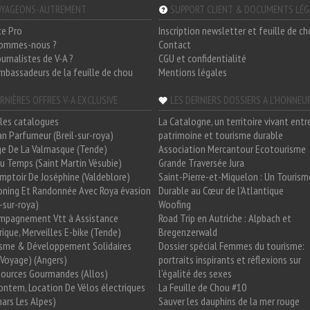
YAGEONS-AUTREMENT
SUPPORT CLIENT & DOCUMENTS LÉ
ce Pro
Inscription newsletter et feuille de c
sommes-nous ?
Contact
ournalistes de V-A ?
CGU et confidentialité
mbassadeurs de la feuille de chou
Mentions légales
RNIÈRES OFFRES V-A EXCLUSIVE
LES DERNIERS DOSSIERS A L'HONNEU
les catalogues
La Catalogne, un territoire vivant entr
n Parfumeur (Breil-sur-roya)
patrimoine et tourisme durable
e De La Valmasque (Tende)
Association Mercantour Ecotourisme
 Du Temps (Saint Martin Vésubie)
Grande Traversée Jura
mptoir De Joséphine (Valdeblore)
Saint-Pierre-et-Miquelon : Un Tourism
oning Et Randonnée Avec Roya évasion
Durable au Cœur de l'Atlantique
l-sur-roya)
Woofing
mpagnement Vtt à Assistance
Road Trip en Autriche : Alpbach et
rique, Merveilles E-bike (Tende)
Bregenzerwald
isme & Développement Solidaires
Dossier spécial Femmes du tourisme:
Voyage) (Angers)
portraits inspirants et réflexions sur
Sources Gourmandes (Allos)
l'égalité des sexes
ntem, Location De Vélos électriques
La Feuille de Chou #10
ars Les Alpes)
Sauver les dauphins de la mer rouge