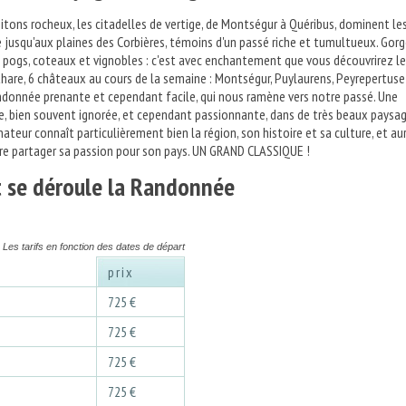
pitons rocheux, les citadelles de vertige, de Montségur à Quéribus, dominent le
e jusqu'aux plaines des Corbières, témoins d'un passé riche et tumultueux. Gorg
, pogs, coteaux et vignobles : c'est avec enchantement que vous découvrirez le
hare, 6 châteaux au cours de la semaine : Montségur, Puylaurens, Peyrepertuse
ndonnée prenante et cependant facile, qui nous ramène vers notre passé. Une
re, bien souvent ignorée, et cependant passionnante, dans de très beaux paysag
teur connaît particulièrement bien la région, son histoire et sa culture, et au
re partager sa passion pour son pays. UN GRAND CLASSIQUE !
se déroule la Randonnée
Les tarifs en fonction des dates de départ
prix
8
725 €
8
725 €
8
725 €
8
725 €