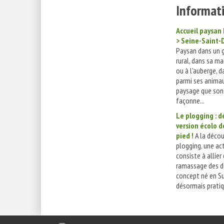
Informati
Accueil paysan 
> Seine-Saint-
Paysan dans un g
rural, dans sa ma
ou à l'auberge, 
parmi ses animau
paysage que son 
façonne...
Le plogging : d
version écolo d
pied !
A la décou
plogging, une act
consiste à allier
ramassage des d
concept né en S
désormais pratiq