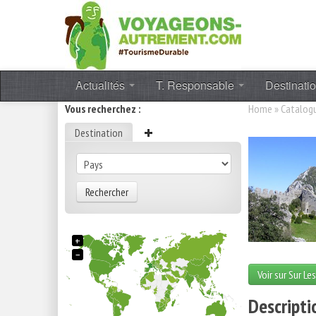
Actualités
T. Responsable
Destinati
Vous recherchez :
Home
»
Catalog
Destination
Rechercher
+
−
Voir sur Sur Le
Descripti