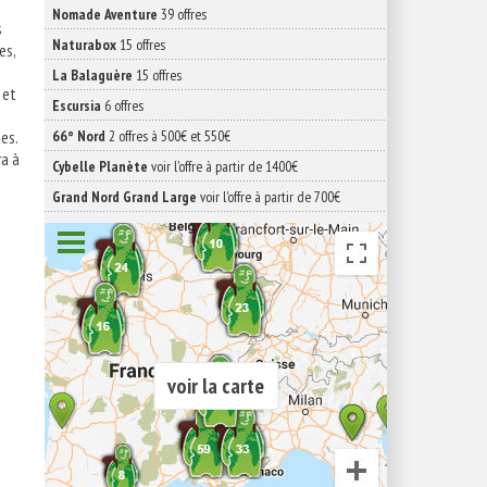
Nomade Aventure
39 offres
s
Naturabox
15 offres
es,
La Balaguère
15 offres
 et
Escursia
6 offres
es.
66° Nord
2 offres à 500€ et 550€
ra à
Cybelle Planète
voir l'offre à partir de 1400€
Grand Nord Grand Large
voir l'offre à partir de 700€
voir la carte