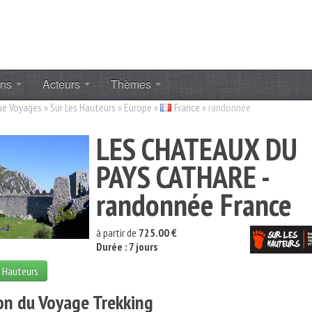
ons
Acteurs
Thèmes
ue Voyages
»
Sur Les Hauteurs
»
Europe
»
France
»
randonnée
LES CHATEAUX DU
PAYS CATHARE -
randonnée France
à partir de
725.00 €
Durée : 7 jours
s Hauteurs
on du Voyage Trekking