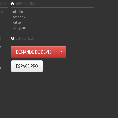
GAUX
SUIVEZ-NOUS
hou
LinkedIn
Facebook
Twitter
Instagram
R
LIENS UTILES
e
DEMANDE DE DEVIS
ESPACE PRO
e