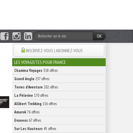
OK
INSCRIVEZ-VOUS | ABONNEZ-VOUS
LES VOYAGISTES POUR FRANCE
Chamina Voyages
318 offres
Grand Angle
237 offres
Terres d'Aventure
202 offres
La Pèlerine
170 offres
Allibert Trekking
116 offres
Amarok
76 offres
Evaneos
67 offres
Sur Les Hauteurs
45 offres