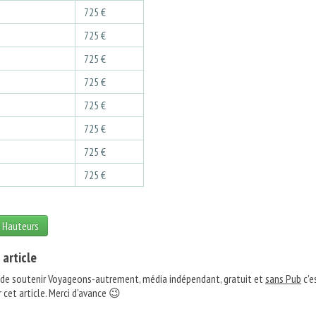
8
725 €
8
725 €
8
725 €
8
725 €
8
725 €
8
725 €
8
725 €
8
725 €
s Hauteurs
 article
 de soutenir Voyageons-autrement, média indépendant, gratuit et
sans Pub
c'e
 cet article. Merci d'avance 😉