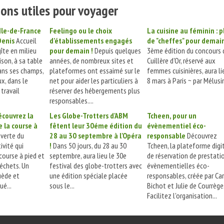
ons utiles pour voyager
Ile-de-France
Feelingo ou le choix
La cuisine au féminin : p
Denis
Accueil
d’établissements engagés
de "cheffes" pour demai
îte en milieu
pour demain !
Depuis quelques
3ème édition du concours 
ison, à sa table
années, de nombreux sites et
Cuillère d'Or, réservé aux
dans ses champs,
plateformes ont essaimé sur le
femmes cuisinières, aura li
x, dans le
net pour aider les particuliers à
8 mars à Paris ~ par Mélusin
travail
réserver des hébergements plus
responsables....
écouvrez la
Les Globe-Trotters d'ABM
Tcheen, pour un
e la course à
fêtent leur 30éme édition du
évènementiel éco-
verte du
28 au 30 septembre à l'Opéra
responsable
Découvrez
ivité qui
!
Dans 50 jours, du 28 au 30
Tcheen, la plateforme digi
 course à pied et
septembre, aura lieu le 30e
de réservation de prestati
échets. Un
festival des globe-trotters avec
évènementielles éco-
uède et
une édition spéciale placée
responsables, créée par Ca
ué...
sous le...
Bichot et Julie de Courrège
Facilitez l'organisation...