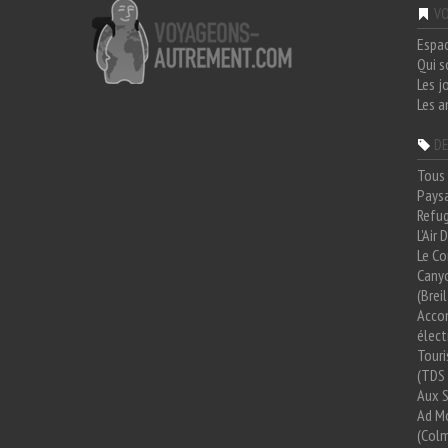
VO
Espa
Qui 
Les j
Les a
DE
Tous 
Paysa
Refug
L'Air
Le Co
Cany
(Brei
Acco
élect
Tour
(TDS 
Aux 
Ad Mo
(Colm