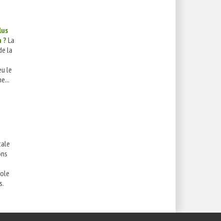
lus
n ?
La
de la
eu le
e...
tale
ons
role
s.