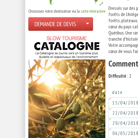
Dressés sur des 
Choisissez votre destination via la
carte interactive
forêts de l'Arièg
forêts, plateaux
DEMANDE DE DEVIS
cœur du pays cat
Quéribus. Une ra
tranche d'histoi
Votre accompagna
cœur de vous fai
Comment 
Difficulté
: 2
date
15/04/201
22/04/201
29/04/201
06/05/201