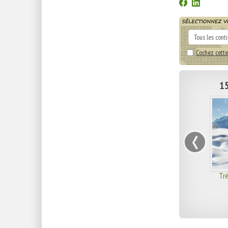
Cochez cette
15
‹
Tré